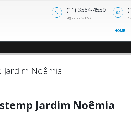
(11) 3564-4559
(
Ligue para nós
F
HOME
p Jardim Noêmia
astemp Jardim Noêmia