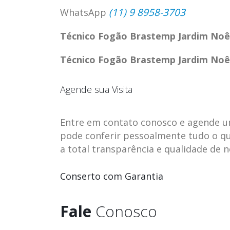
(11) 9 8958-3703
WhatsApp
Técnico Fogão Brastemp Jardim No
Técnico Fogão Brastemp Jardim No
Agende sua Visita
Entre em contato conosco e agende uma 
pode conferir pessoalmente tudo o qu
a total transparência e qualidade de 
ASSISTENCIA
assistencia t
Conserto com Garantia
23
23
TECNICA EM
brastemp be
abr
abr
GELADEIRA
vista
Fale
Conosco
CONTINENTAL
assistencia tecnica braste