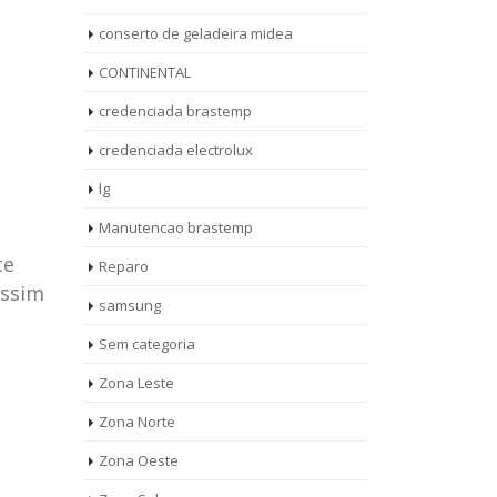
conserto de geladeira midea
CONTINENTAL
credenciada brastemp
credenciada electrolux
lg
Manutencao brastemp
te
Reparo
assim
samsung
Sem categoria
rto de
ASSISTENCIA
Zona Leste
10
27
eira
TECNICA
Zona Norte
jan
ag
rolux casa
BRASTEMP
Zona Oeste
MOOCA
AUT