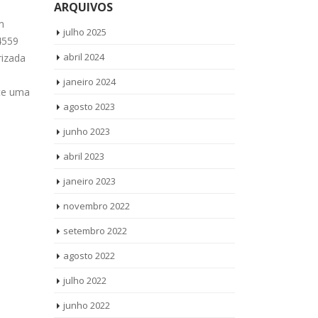
Brastemp Núcleo do
Rou
ARQUIVOS
set
set
Engordador
Cam
m
julho 2025
4559
Técnico Lava e Seca Brastemp Núcleo
Reparo Seca
abril 2024
izada
do Engordador Ligue Agora ! (11)
Campo Belo L
3564-4559 WhatsApp (11) 9 8958-3703
4559 WhatsAp
janeiro 2024
ite uma
Técnico Lava e Seca Brastemp Núcleo
Reparo Seca
agosto 2023
do Engordador...
read more
Campo Belo t
junho 2023
abril 2023
janeiro 2023
novembro 2022
setembro 2022
agosto 2022
julho 2022
junho 2022