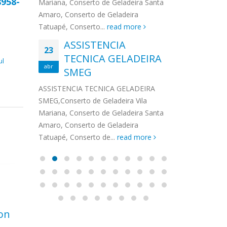
8958-
na,
Mariana, Conserto de Geladeira Santa
MA
MOEMA
na região de 
maro,
Amaro, Conserto de Geladeira
serviços de...
TECNICA CONSUL
CONSERTO DE GELADEIRA DAKO
Auto
ore
Tatuapé, Conserto...
read more
ASS
 de Geladeira Vila
MOEMA,Conserto de Geladeira Vila
Ligu
23
ASSISTENCIA
rto de Geladeira
Mariana, Conserto de Geladeira
TEC
Wha
23
EMP
TECNICA GELADEIRA
abr
onserto de
Santa Amaro, Conserto de
Auto
PIN
ul
abr
pé, Conserto de...
SMEG
Geladeira Tatuapé, Conserto...
todo
ASSISTENCI
read more
Soli
EMP
ASSISTENCIA TECNICA GELADEIRA
PINHEIROS é
eira
SMEG,Conserto de Geladeira Vila
atua na regi
eira
Mariana, Conserto de Geladeira Santa
realizando se
deira
Amaro, Conserto de Geladeira
Tatuapé, Conserto de...
read more
ton
Técnico Lava e Seca
Rep
14
13