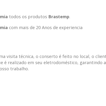
êmia
todos os produtos
Brastemp
.
êmia
com mais de 20 Anos de experiencia
visita técnica, o conserto é feito no local, o clien
e é realizado em seu eletrodoméstico, garantindo 
nosso trabalho.
ecnica
ASSISTENCIA
conse
19
10
la
TECNICA
gelad
abr
jan
ELECTROLUX ALTO
elect
DA LAPA
verde
mp bela