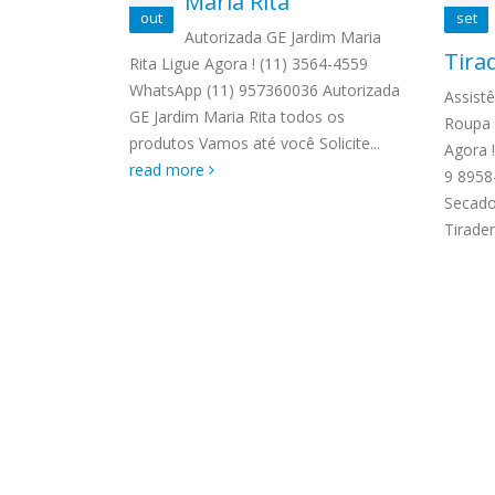
ardim
Maria Rita
ASSIS
out
set
Brastemp Grande sp todos os
a
MIM E
Autorizada GE Jardim Maria
produtos Brastemp. em toda sp
Tira
GRANDE
Rita Ligue Agora ! (11) 3564-4559
temp Jardim
Autorizada...
read more
4559 W
WhatsApp (11) 957360036 Autorizada
 ! (11) 3564-
Assist
Autori
GE Jardim Maria Rita todos os
58-3703
Roupa 
os pro
produtos Vamos até você Solicite...
temp Jardim
Agora 
read 
read more
e
9 8958
Secado
Tiraden