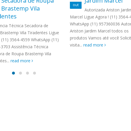
Secadora de Roupa
Jardim Marcel
TENCIA BRASTEMP PROXIMO A
out
Brastemp Vila
SPECIALIZADA Brastemp
Autorizada Ariston Jardi
dentes
 SP Ligue Agora ! (11) 3564-
Marcel Ligue Agora ! (11) 3564-
hatsApp (11) 9 57360036
WhatsApp (11) 957360036 Autor
ência Técnica Secadora de
zada Brastemp Grande sp todos
Ariston Jardim Marcel todos os
Brastemp Vila Tiradentes Ligue
dutos Brastemp. em...
produtos Vamos até você Solic
! (11) 3564-4559 WhatsApp (11)
more
visita...
read more
-3703 Assistência Técnica
ra de Roupa Brastemp Vila
tes...
read more