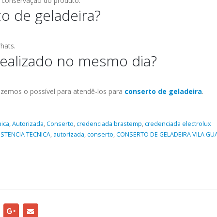
 conservação do produto.
 de geladeira?
hats.
 realizado no mesmo dia?
fazemos o possível para atendê-los para
conserto de geladeira
.
nica
,
Autorizada
,
Conserto
,
credenciada brastemp
,
credenciada electrolux
ISTENCIA TECNICA
,
autorizada
,
conserto
,
CONSERTO DE GELADEIRA VILA GU