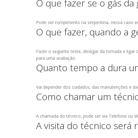
O que fazer se o gás da 
BRASTEMP
electro
d more
assistencia tecnica
abr
Conser
GELADEIRA
CONSERTO DE GELADEIRA
electrolux ,Conserto de Ge
 DE
Conser
BRASTEMP PROXIMO A MIM
FREGUESIA DO Ó
Vila Mariana, Conserto de
Pode ser rompimento na serpentina, nessa caso en
EM
ESPECIALIZADA Brastemp GRANDE
Geladeira Santa Amaro, C
O que fazer, quando a g
ASSISTENCIA BRASTEMP
23
SP Ligue Agora ! (11) 3564-4559
de Geladeira Tatuapé, Con
GELADEIRA FREGUESIA DO
WhatsApp (11) 9 57360036 Autorizada
abr
de...
read more
IRA OSASCO
Ó,Conserto de Geladeira Vila
Brastemp Grande sp todos os...
mp GRANDE
Mariana, Conserto de Geladeira
Fazer o seguinte teste, desligar da tomada e ligar
ASSIS
read more
4-4559
para uma avaliação.
Santa Amaro, Conserto de
CASA V
6 Autorizada
Quanto tempo a dura um
Geladeira Tatuapé,...
read more
Vila M
s os
Santa 
da...
Tatuap
Vai depender dos cuidados, das manutenções e da
Como chamar um técnico
A DA
ASSISTENCIA
 BRASTEMP
13
A chamada do técnico, pode ser via Telefone ou W
BRASTEMP PROXIMO
A visita do técnico será
mp GRANDE
jul
A MIM
4-4559
6 Autorizada