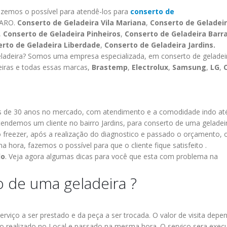
fazemos o possível para atendê-los para
conserto de
MARO.
Conserto de Geladeira Vila Mariana
,
Conserto de Geladei
,
Conserto de Geladeira Pinheiros
,
Conserto de Geladeira Barr
rto de Geladeira Liberdade
,
Conserto de Geladeira Jardins.
ladeira? Somos uma empresa especializada, em conserto de geladei
eiras e todas essas marcas,
Brastemp
,
Electrolux
,
Samsung
,
LG
,
de 30 anos no mercado, com atendimento e a comodidade indo at
tendemos um cliente no bairro Jardins, para conserto de uma geladei
o freezer, após a realização do diagnostico e passado o orçamento, 
 hora, fazemos o possível para que o cliente fique satisfeito .
lo
.
Veja agora algumas dicas para você que esta com problema na
 de uma geladeira ?
erviço a ser prestado e da peça a ser trocada.
O valor de visita depe
 realizado no Local e passado na mesma hora.
O serviço sera exec