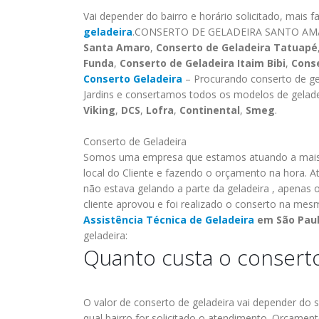
ASSISTENCIA BRASTEMP PROXIMO A
Vai depender do bairro e horário solicitado, mais 
s os
MIM ESPECIALIZADA Brastemp
geladeira
.CONSERTO DE GELADEIRA SANTO A
oda sp
GRANDE SP Ligue Agora ! (11) 3564-
Santa Amaro
,
Conserto de Geladeira Tatuapé
4559 WhatsApp (11) 9 57360036
Funda
,
Conserto de Geladeira Itaim Bibi
,
Conse
Autorizada Brastemp Grande sp todos
Conserto Geladeira
– Procurando conserto de ge
os produtos Brastemp. em...
Jardins e consertamos todos os modelos de gelad
read more
Viking
,
DCS
,
Lofra
,
Continental
,
Smeg
.
Conserto de Geladeira
Somos uma empresa que estamos atuando a mais 
local do Cliente e fazendo o orçamento na hora. A
não estava gelando a parte da geladeira , apenas 
cliente aprovou e foi realizado o conserto na mesma
Assistência Técnica de Geladeira
em São Pau
geladeira:
Quanto custa o conserto
O valor de conserto de geladeira vai depender do s
qual bairro for solicitado o atendimento.
Orçamento