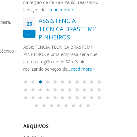
 Santa
Vila Mariana,
MA
Guedes
na região de de São Paulo, realizando
ag
Santa Amaro,
serviços de...
read more
 GELADEIRA DAKO
Autorizada Continental Vila Guedes
Tatuapé, Con
ASSISTENCIA
 de Geladeira Vila
Ligue Agora ! (11) 3564-4559
CON
deira.
23
ASS
rto de Geladeira
TECNICA BRASTEMP
WhatsApp (11) 957360036
BOS
19
IRA
abr
BR
onserto de
Autorizada Continental Vila Guedes
Gela
PINHEIROS
abr
pé, Conserto...
todos os produtos Vamos até você
GEL
de G
ASSISTENCIA TECNICA BRASTEMP
Solicite uma visita...
read more
Cons
FREGUES
 técnico
IRA
PINHEIROS é uma empresa séria que
Cons
a
atua na região de de São Paulo,
ASSISTENCI
 Santa
realizando serviços de...
read more
FREGUESIA D
Geladeira Vil
ore
Geladeira Sa
Geladeira Tat
ARQUIVOS