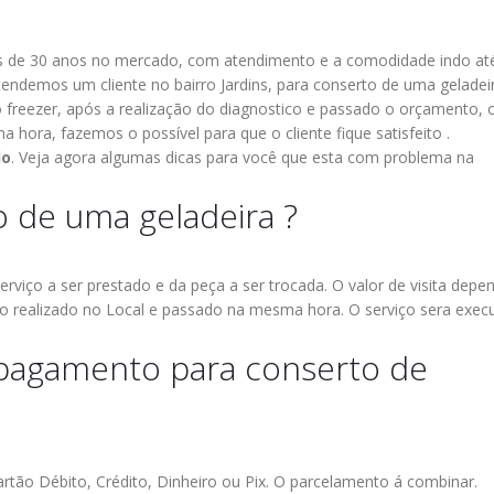
de 30 anos no mercado, com atendimento e a comodidade indo at
tendemos um cliente no bairro Jardins, para conserto de uma geladei
o freezer, após a realização do diagnostico e passado o orçamento, 
 hora, fazemos o possível para que o cliente fique satisfeito .
lo
.
Veja agora algumas dicas para você que esta com problema na
 de uma geladeira ?
erviço a ser prestado e da peça a ser trocada.
O valor de visita depe
 realizado no Local e passado na mesma hora.
O serviço sera exec
 pagamento para conserto de
conserto de
ASSI
10
10
geladeira
TECN
jan
jan
 ALTO
electrolux casa
BRA
verde
MOOCA
tão Débito, Crédito, Dinheiro ou Pix.
O parcelamento á combinar.