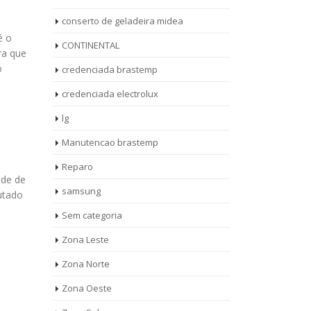
conserto de geladeira midea
é o
CONTINENTAL
ra que
o
credenciada brastemp
credenciada electrolux
lg
Manutencao brastemp
Reparo
nde de
samsung
utado
Sem categoria
STENCIA
AUTORIZADA
Zona Leste
27
22
ICA
CONTINENTAL
Zona Norte
ago
ag
STEMP
GELADEIRA
Zona Oeste
AUTORIZADA CONTINENTAL
Auto