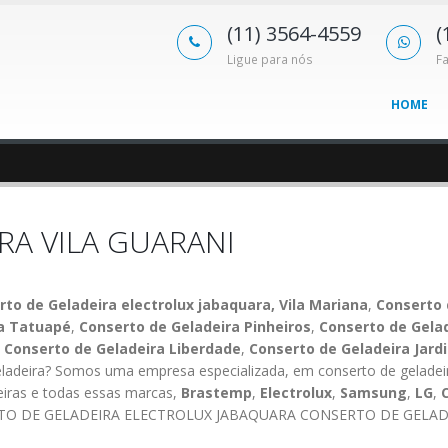
(11) 3564-4559
(
Ligue para nós
F
HOME
RA VILA GUARANI
 de Geladeira electrolux jabaquara, Vila Mariana
,
Conserto 
ra Tatuapé
,
Conserto de Geladeira Pinheiros
,
Conserto de Gela
,
Conserto de Geladeira Liberdade
,
Conserto de Geladeira Jardi
ladeira? Somos uma empresa especializada, em conserto de geladei
eiras e todas essas marcas,
Brastemp
,
Electrolux
,
Samsung
,
LG
,
TO DE GELADEIRA ELECTROLUX JABAQUARA CONSERTO DE GELAD