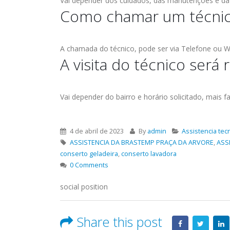
Vai depender dos cuidados, das manutenções e da
Como chamar um técnico
A chamada do técnico, pode ser via Telefone ou W
A visita do técnico será
Vai depender do bairro e horário solicitado, mais 
4 de abril de 2023
By
admin
Assistencia tec
ASSISTENCIA DA BRASTEMP PRAÇA DA ARVORE
,
ASS
conserto geladeira
,
conserto lavadora
0 Comments
social position
Share this post