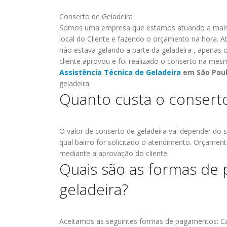
Conserto de Geladeira
Somos uma empresa que estamos atuando a mais 
local do Cliente e fazendo o orçamento na hora. A
não estava gelando a parte da geladeira , apenas 
cliente aprovou e foi realizado o conserto na mesma
Assistência Técnica de Geladeira
em São Pau
geladeira:
Quanto custa o conserto
O valor de conserto de geladeira vai depender do s
qual bairro for solicitado o atendimento.
Orçamento
mediante a aprovação do cliente.
Quais são as formas de
assistencia tecnica
ASSISTENCIA
23
19
geladeira?
brastemp bela
TECNICA
abr
abr
vista
ELECTROLUX
DA LAPA
assistencia tecnica brastemp bela
Aceitamos as seguintes formas de pagamentos: Car