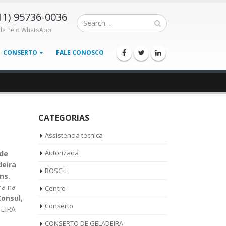
11) 95736-0036
ale Pelo WhatsApp
CONSERTO
FALE CONOSCO
CATEGORIAS
Assistencia tecnica
Autorizada
de
deira
BOSCH
ns.
ra na
Centro
Consul
,
Conserto
EIRA
CONSERTO DE GELADEIRA