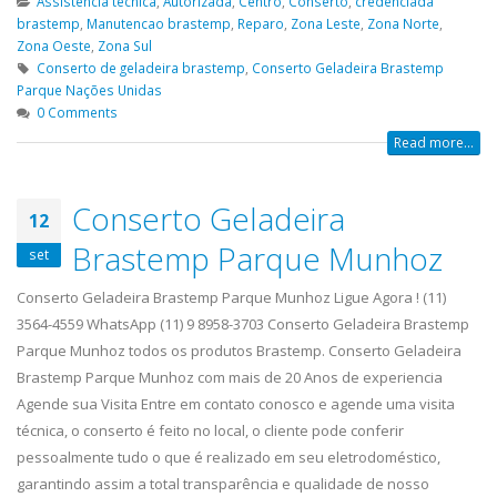
Assistencia tecnica
,
Autorizada
,
Centro
,
Conserto
,
credenciada
brastemp
,
Manutencao brastemp
,
Reparo
,
Zona Leste
,
Zona Norte
,
Zona Oeste
,
Zona Sul
Conserto de geladeira brastemp
,
Conserto Geladeira Brastemp
Parque Nações Unidas
0 Comments
Read more...
Conserto Geladeira
12
Brastemp Parque Munhoz
set
Conserto Geladeira Brastemp Parque Munhoz Ligue Agora ! (11)
3564-4559 WhatsApp (11) 9 8958-3703 Conserto Geladeira Brastemp
Parque Munhoz todos os produtos Brastemp. Conserto Geladeira
Brastemp Parque Munhoz com mais de 20 Anos de experiencia
Agende sua Visita Entre em contato conosco e agende uma visita
técnica, o conserto é feito no local, o cliente pode conferir
pessoalmente tudo o que é realizado em seu eletrodoméstico,
garantindo assim a total transparência e qualidade de nosso