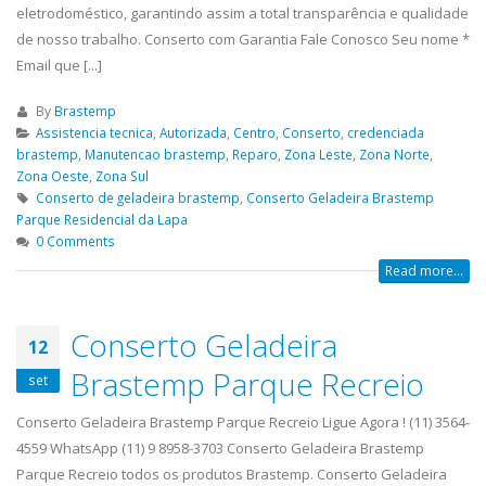
eletrodoméstico, garantindo assim a total transparência e qualidade
de nosso trabalho. Conserto com Garantia Fale Conosco Seu nome *
Email que [...]
By
Brastemp
Assistencia tecnica
,
Autorizada
,
Centro
,
Conserto
,
credenciada
brastemp
,
Manutencao brastemp
,
Reparo
,
Zona Leste
,
Zona Norte
,
Zona Oeste
,
Zona Sul
Conserto de geladeira brastemp
,
Conserto Geladeira Brastemp
Parque Residencial da Lapa
0 Comments
Read more...
Conserto Geladeira
12
Brastemp Parque Recreio
set
Conserto Geladeira Brastemp Parque Recreio Ligue Agora ! (11) 3564-
4559 WhatsApp (11) 9 8958-3703 Conserto Geladeira Brastemp
Parque Recreio todos os produtos Brastemp. Conserto Geladeira