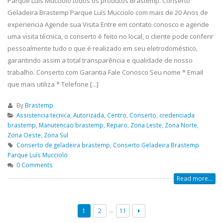
Parque Luís Mucciolo todos os produtos Brastemp. Conserto
Geladeira Brastemp Parque Luís Mucciolo com mais de 20 Anos de
experiencia Agende sua Visita Entre em contato conosco e agende
uma visita técnica, o conserto é feito no local, o cliente pode conferir
pessoalmente tudo o que é realizado em seu eletrodoméstico,
garantindo assim a total transparência e qualidade de nosso
trabalho. Conserto com Garantia Fale Conosco Seu nome * Email
que mais utiliza * Telefone [...]
By
Brastemp
Assistencia tecnica
,
Autorizada
,
Centro
,
Conserto
,
credenciada
brastemp
,
Manutencao brastemp
,
Reparo
,
Zona Leste
,
Zona Norte
,
Zona Oeste
,
Zona Sul
Conserto de geladeira brastemp
,
Conserto Geladeira Brastemp
Parque Luís Mucciolo
0 Comments
Read more...
…
1
2
11