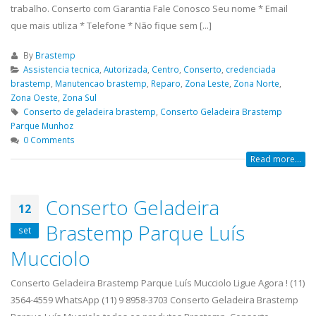
trabalho. Conserto com Garantia Fale Conosco Seu nome * Email
que mais utiliza * Telefone * Não fique sem [...]
By
Brastemp
Assistencia tecnica
,
Autorizada
,
Centro
,
Conserto
,
credenciada
brastemp
,
Manutencao brastemp
,
Reparo
,
Zona Leste
,
Zona Norte
,
Zona Oeste
,
Zona Sul
Conserto de geladeira brastemp
,
Conserto Geladeira Brastemp
Parque Munhoz
0 Comments
Read more...
Conserto Geladeira
12
Brastemp Parque Luís
set
Mucciolo
Conserto Geladeira Brastemp Parque Luís Mucciolo Ligue Agora ! (11)
3564-4559 WhatsApp (11) 9 8958-3703 Conserto Geladeira Brastemp