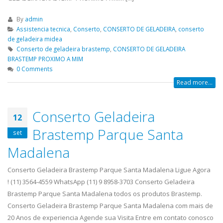
By
admin
Assistencia tecnica
,
Conserto
,
CONSERTO DE GELADEIRA
,
conserto
de geladeira midea
Conserto de geladeira brastemp
,
CONSERTO DE GELADEIRA
BRASTEMP PROXIMO A MIM
0 Comments
Read more...
Conserto Geladeira
12
Brastemp Parque Santa
set
ASSISTENCIA
assistencia t
Madalena
23
23
TECNICA EM
brastemp bel
abr
abr
Conserto Geladeira Brastemp Parque Santa Madalena Ligue Agora
GELADEIRA
assistencia tecnica
! (11) 3564-4559 WhatsApp (11) 9 8958-3703 Conserto Geladeira
CONTINENTAL
bela vista,Conserto de Gelad
Brastemp Parque Santa Madalena todos os produtos Brastemp.
ASSISTENCIA TECNICA EM GELADEIRA
Mariana, Conserto de Gelad
Conserto Geladeira Brastemp Parque Santa Madalena com mais de
CONTINENTAL é uma empresa séria
Santa Amaro, Conserto de G
20 Anos de experiencia Agende sua Visita Entre em contato conosco