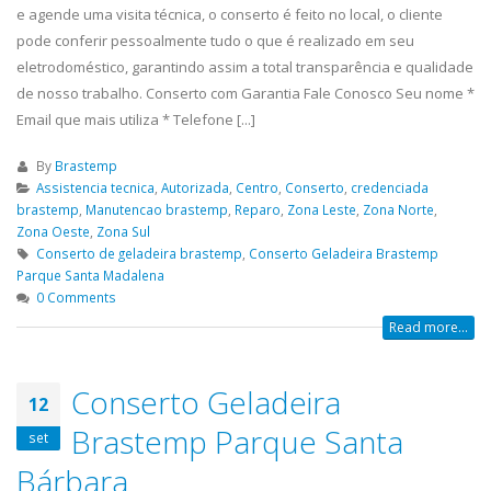
que atua na região de de São Paulo,
Tatuapé, Conserto...
read m
e agende uma visita técnica, o conserto é feito no local, o cliente
realizando serviços...
read more
ELETROLUX
pode conferir pessoalmente tudo o que é realizado em seu
19
ASSISTENCIA
ASSISTENCIA
eletrodoméstico, garantindo assim a total transparência e qualidade
23
abr
TECNICA
TECNICA
de nosso trabalho. Conserto com Garantia Fale Conosco Seu nome *
abr
GELADEIRA BOSCH
INTERLAGOS
Email que mais utiliza * Telefone [...]
ASSISTENCIA TECNICA GELADEIRA
ELETROLUX ASSISTENCIA TE
By
Brastemp
BOSCH é uma empresa séria que
INTERLAGOS,Conserto de Ge
Assistencia tecnica
,
Autorizada
,
Centro
,
Conserto
,
credenciada
atua na região de de São Paulo,
Vila Mariana, Conserto de G
brastemp
,
Manutencao brastemp
,
Reparo
,
Zona Leste
,
Zona Norte
,
realizando serviços de...
read more
Santa Amaro, Conserto de G
Zona Oeste
,
Zona Sul
Conserto de geladeira brastemp
,
Conserto Geladeira Brastemp
Tatuapé, Conserto de...
rea
ASSISTENCIA
Parque Santa Madalena
23
TECNICA
ASSISTENCIA
0 Comments
19
abr
BRASTEMP
BRASTEMP
Read more...
abr
PINHEIROS
GELADEIRA
FREGUESIA D
ASSISTENCIA TECNICA BRASTEMP
Conserto Geladeira
12
PINHEIROS é uma empresa séria que
ASSISTENCIA BRASTEMP GEL
Brastemp Parque Santa
atua na região de de São Paulo,
FREGUESIA DO Ó,Conserto d
set
realizando serviços de...
read more
Geladeira Vila Mariana, Con
Bárbara
Geladeira Santa Amaro, Con