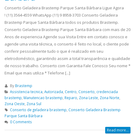
Geladeira Tatuapé,...
read 
Conserto Geladeira Brastemp Parque Santa Bárbara Ligue Agora
! (11) 3564-4559 WhatsApp (11) 9 8958-3703 Conserto Geladeira
Brastemp Parque Santa Bárbara todos os produtos Brastemp.
Conserto Geladeira Brastemp Parque Santa Bárbara com mais de 20
Anos de experiencia Agende sua Visita Entre em contato conosco e
agende uma visita técnica, o conserto é feito no local, o cliente pode
conferir pessoalmente tudo o que é realizado em seu
eletrodoméstico, garantindo assim a total transparência e qualidade
de nosso trabalho. Conserto com Garantia Fale Conosco Seu nome *
Email que mais utiliza * Telefone [...]
By
Brastemp
Assistencia tecnica
,
Autorizada
,
Centro
,
Conserto
,
credenciada
brastemp
,
Manutencao brastemp
,
Reparo
,
Zona Leste
,
Zona Norte
,
Zona Oeste
,
Zona Sul
Conserto de geladeira brastemp
,
Conserto Geladeira Brastemp
Parque Santa Bárbara
0 Comments
Read more...