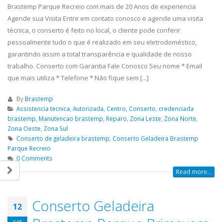
Brastemp Parque Recreio com mais de 20 Anos de experiencia
Agende sua Visita Entre em contato conosco e agende uma visita
técnica, o conserto é feito no local, o cliente pode conferir
pessoalmente tudo o que é realizado em seu eletrodoméstico,
garantindo assim a total transparência e qualidade de nosso
trabalho. Conserto com Garantia Fale Conosco Seu nome * Email
que mais utiliza * Telefone * Não fique sem [...]
By
Brastemp
Assistencia tecnica
,
Autorizada
,
Centro
,
Conserto
,
credenciada
brastemp
,
Manutencao brastemp
,
Reparo
,
Zona Leste
,
Zona Norte
,
Zona Oeste
,
Zona Sul
Conserto de geladeira brastemp
,
Conserto Geladeira Brastemp
Parque Recreio
0 Comments
Read more...
Conserto Geladeira
12
set