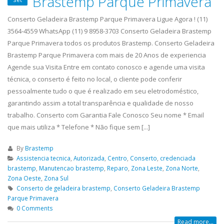
Brastemp Parque Primavera
Conserto Geladeira Brastemp Parque Primavera Ligue Agora ! (11)
3564-4559 WhatsApp (11) 9 8958-3703 Conserto Geladeira Brastemp
Parque Primavera todos os produtos Brastemp. Conserto Geladeira
Brastemp Parque Primavera com mais de 20 Anos de experiencia
Agende sua Visita Entre em contato conosco e agende uma visita
técnica, o conserto é feito no local, o cliente pode conferir
pessoalmente tudo o que é realizado em seu eletrodoméstico,
garantindo assim a total transparência e qualidade de nosso
trabalho. Conserto com Garantia Fale Conosco Seu nome * Email
que mais utiliza * Telefone * Não fique sem [...]
By
Brastemp
Assistencia tecnica
,
Autorizada
,
Centro
,
Conserto
,
credenciada
brastemp
,
Manutencao brastemp
,
Reparo
,
Zona Leste
,
Zona Norte
,
Zona Oeste
,
Zona Sul
Conserto de geladeira brastemp
,
Conserto Geladeira Brastemp
Parque Primavera
0 Comments
Read more...