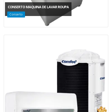
CONSERTO MAQUINA DE LAVAR ROUPA
Conserto