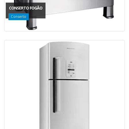
CONSERTO FOGÃO
Conserto