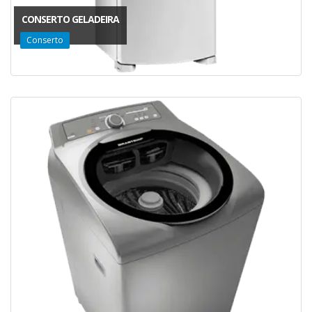
CONSERTO GELADEIRA
Conserto