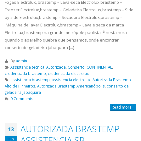
Fogão Electrolux, brastemp – Lava-seca Electrolux brastemp –
Freezer Electrolux,brastemp – Geladeira Electrolux,brastemp – Side
by side Electrolux,brastemp – Secadora Electrolux,brastemp –
Máquina de lavar Electrolux,brastemp – Lava e seca da marca
Electrolux,brastemp na grande metrópole paulista. É nesta hora
quando o aparelho quebra que pensamos, onde encontrar
conserto de geladeira jabaquara [...]
By
admin
Assistencia tecnica
,
Autorizada
,
Conserto
,
CONTINENTAL
,
credenciada brastemp
,
credenciada electrolux
assistencia brastemp
,
assistencia electrolux
,
Autorizada Brastemp
Alto de Pinheiros
,
Autorizada Brastemp Americanópolis
,
conserto de
ASSISTENCIA
assisten
geladeira jabaquara
23
23
0 Comments
TECNICA EM
brastemp
abr
abr
Read more...
GELADEIRA
assistencia 
CONTINENTAL
bela vista,Conserto d
AUTORIZADA BRASTEMP
ra
ASSISTENCIA TECNICA EM GELADEIRA
Mariana, Conserto d
13
eira
CONTINENTAL é uma empresa séria
Santa Amaro, Conser
ASSISTENCIA SP
jun