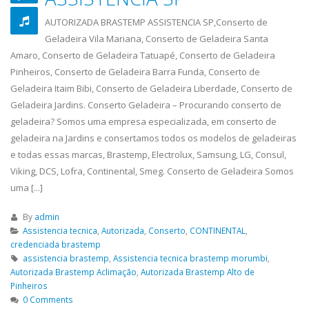
eira
que atua na região de de São Paulo,
Tatuapé, Conserto...
realizando serviços...
read more
ELETRO
AUTORIZADA BRASTEMP ASSISTENCIA SP,Conserto de
19
ASSISTENCIA
ASSISTE
Geladeira Vila Mariana, Conserto de Geladeira Santa
23
abr
TECNICA
TECNICA
Amaro, Conserto de Geladeira Tatuapé, Conserto de Geladeira
abr
GELADEIRA BOSCH
INTERLA
Pinheiros, Conserto de Geladeira Barra Funda, Conserto de
Geladeira Itaim Bibi, Conserto de Geladeira Liberdade, Conserto de
ASSISTENCIA TECNICA GELADEIRA
ELETROLUX ASSISTEN
Geladeira Jardins. Conserto Geladeira – Procurando conserto de
a
BOSCH é uma empresa séria que
INTERLAGOS,Conserto
geladeira? Somos uma empresa especializada, em conserto de
atua na região de de São Paulo,
Vila Mariana, Conser
geladeira na Jardins e consertamos todos os modelos de geladeiras
eira
realizando serviços de...
read more
Santa Amaro, Conser
e todas essas marcas, Brastemp, Electrolux, Samsung, LG, Consul,
Tatuapé, Conserto de
ASSISTENCIA
Viking, DCS, Lofra, Continental, Smeg. Conserto de Geladeira Somos
23
TECNICA
ASSISTE
uma [...]
19
abr
BRASTEMP
BRASTE
abr
G
PINHEIROS
GELADEI
By
admin
Assistencia tecnica
,
Autorizada
,
Conserto
,
CONTINENTAL
,
FREGUES
ASSISTENCIA TECNICA BRASTEMP
credenciada brastemp
a
PINHEIROS é uma empresa séria que
ASSISTENCIA BRASTE
assistencia brastemp
,
Assistencia tecnica brastemp morumbi
,
atua na região de de São Paulo,
FREGUESIA DO Ó,Con
Autorizada Brastemp Aclimação
,
Autorizada Brastemp Alto de
Pinheiros
eira
realizando serviços de...
read more
Geladeira Vila Maria
0 Comments
re
Geladeira Santa Ama