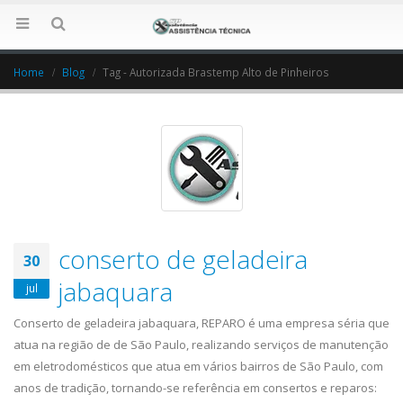
Home
Blog
Tag -
Autorizada Brastemp Alto de Pinheiros
conserto de geladeira
30
jabaquara
jul
Conserto de geladeira jabaquara, REPARO é uma empresa séria que
atua na região de de São Paulo, realizando serviços de manutenção
em eletrodomésticos que atua em vários bairros de São Paulo, com
anos de tradição, tornando-se referência em consertos e reparos: