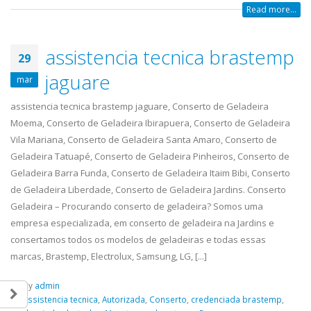
Read more...
Geladeira Tatuapé,..
assistencia tecnica brastemp
29
jaguare
mar
assistencia tecnica brastemp jaguare, Conserto de Geladeira
Moema, Conserto de Geladeira Ibirapuera, Conserto de Geladeira
Vila Mariana, Conserto de Geladeira Santa Amaro, Conserto de
Geladeira Tatuapé, Conserto de Geladeira Pinheiros, Conserto de
Geladeira Barra Funda, Conserto de Geladeira Itaim Bibi, Conserto
de Geladeira Liberdade, Conserto de Geladeira Jardins. Conserto
Geladeira – Procurando conserto de geladeira? Somos uma
empresa especializada, em conserto de geladeira na Jardins e
consertamos todos os modelos de geladeiras e todas essas
marcas, Brastemp, Electrolux, Samsung, LG, [...]
By
admin
Assistencia tecnica
,
Autorizada
,
Conserto
,
credenciada brastemp
,