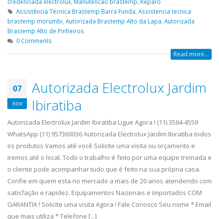
credenciada electrolux
,
Manutencao brastemp
,
Reparo
Assistência Técnica Brastemp Barra Funda
,
Assistencia tecnica
brastemp morumbi
,
Autorizada Brastemp Alto da Lapa
,
Autorizada
Brastemp Alto de Pinheiros
0 Comments
Read more...
Autorizada Electrolux Jardim
07
Ibiratiba
nov
Autorizada Electrolux Jardim Ibiratiba Ligue Agora ! (11) 3564-4559
WhatsApp (11) 957360036 Autorizada Electrolux Jardim Ibiratiba todos
os produtos Vamos até você Solicite uma visita ou orçamento e
iremos até o local. Todo o trabalho é feito por uma equipe treinada e
o cliente pode acompanhar tudo que é feito na sua própria casa.
Confie em quem esta no mercado a mais de 20 anos atendendo com
satisfação e rapidez. Equipamentos Nacionais e Importados COM
GARANTIA ! Solicite uma visita Agora ! Fale Conosco Seu nome * Email
que mais utiliza * Telefone [...]