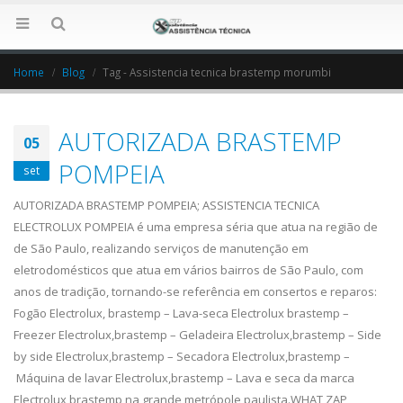
Home
Blog
Tag -
Assistencia tecnica brastemp morumbi
AUTORIZADA BRASTEMP
05
POMPEIA
set
AUTORIZADA BRASTEMP POMPEIA; ASSISTENCIA TECNICA
ELECTROLUX POMPEIA é uma empresa séria que atua na região de
de São Paulo, realizando serviços de manutenção em
eletrodomésticos que atua em vários bairros de São Paulo, com
anos de tradição, tornando-se referência em consertos e reparos:
Fogão Electrolux, brastemp – Lava-seca Electrolux brastemp –
Freezer Electrolux,brastemp – Geladeira Electrolux,brastemp – Side
by side Electrolux,brastemp – Secadora Electrolux,brastemp –
Máquina de lavar Electrolux,brastemp – Lava e seca da marca
Electrolux,brastemp na grande metrópole paulista.WHAT ZAP