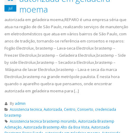
Geladeira Tatuapé,...
read 
moema
jul
autorizada em geladeira moema,REPARO é uma empresa séria que
atua na região de de São Paulo, realizando serviços de manutenção
em eletrodomésticos que atua em vários bairros de São Paulo, com
anos de tradição, tornando-se referência em consertos e reparos:
Fogão Electrolux, brastemp – Lava-seca Electrolux brastemp –
Freezer Electrolux,brastemp – Geladeira Electrolux,brastemp – Side
by side Electrolux,brastemp – Secadora Electrolux,brastemp –
Máquina de lavar Electrolux,brastemp – Lava e seca da marca
Electrolux,brastemp na grande metrópole paulista. É nesta hora
quando o aparelho quebra que pensamos, onde encontrar
autorizada em geladeira moema para [...]
By
admin
Assistencia tecnica
,
Autorizada
,
Centro
,
Conserto
,
credenciada
brastemp
Assistencia tecnica brastemp morumbi
,
Autorizada Brastemp
Aclimação
,
Autorizada Brastemp Alto da Boa Vista
,
Autorizada