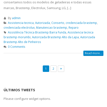
consertamos todos os modelos de geladeiras e todas essas
marcas, Brastemp, Electrolux, Samsung, LG, [...]
By
admin
Assistencia tecnica
,
Autorizada
,
Conserto
,
credenciada brastemp
,
credenciada electrolux
,
Manutencao brastemp
,
Reparo
Assistência Técnica Brastemp Barra Funda
,
Assistencia tecnica
brastemp morumbi
,
Autorizada Brastemp Alto da Lapa
,
Autorizada
Brastemp Alto de Pinheiros
0 Comments
Read more...
1
2
ÚLTIMOS TWEETS
Please configure widget options.