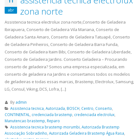
assistencia tecnica electrolux
11
zona norte
abr
Assistencia tecnica electrolux zona norte,Conserto de Geladeira
Ibirapuera, Conserto de Geladeira Vila Mariana, Conserto de
Geladeira Santa Amaro, Conserto de Geladeira Tatuapé, Conserto
de Geladeira Pinheiros, Conserto de Geladeira Barra Funda,
Conserto de Geladeira Itaim Bibi, Conserto de Geladeira Liberdade,
Conserto de Geladeira Jardins. Conserto Geladeira – Procurando
conserto de geladeira? Somos uma empresa especializada, em
conserto de geladeira na Jardins e consertamos todos os modelos
de geladeiras e todas essas marcas, Brastemp, Electrolux, Samsung,
LG, Consul, Viking, DCS, Lofra, [...]
By
admin
Assistencia tecnica
,
Autorizada
,
BOSCH
,
Centro
,
Conserto
,
CONTINENTAL
,
credenciada brastemp
,
credenciada electrolux
,
Manutencao brastemp
,
Reparo
Assistencia tecnica brastemp morumbi
,
Autorizada Brastemp
Associação Sobradinho
,
Autorizada Geladeira Brastemp Água Rasa
,