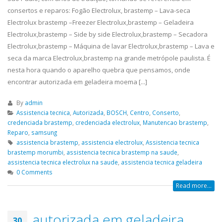
que atua na região de de São Paulo,
Tatuapé, Conserto...
read m
consertos e reparos: Fogão Electrolux, brastemp – Lava-seca
realizando serviços...
read more
ELETROLUX
19
Electrolux brastemp –Freezer Electrolux,brastemp – Geladeira
ASSISTENCIA
ASSISTENCIA
23
Electrolux,brastemp – Side by side Electrolux,brastemp – Secadora
abr
TECNICA
TECNICA
Electrolux,brastemp – Máquina de lavar Electrolux,brastemp – Lava e
abr
GELADEIRA BOSCH
INTERLAGOS
seca da marca Electrolux,brastemp na grande metrópole paulista. É
ASSISTENCIA TECNICA GELADEIRA
ELETROLUX ASSISTENCIA TE
nesta hora quando o aparelho quebra que pensamos, onde
BOSCH é uma empresa séria que
INTERLAGOS,Conserto de Ge
encontrar autorizada em geladeira moema [...]
atua na região de de São Paulo,
Vila Mariana, Conserto de G
By
admin
realizando serviços de...
read more
Santa Amaro, Conserto de G
Assistencia tecnica
,
Autorizada
,
BOSCH
,
Centro
,
Conserto
,
Tatuapé, Conserto de...
rea
ASSISTENCIA
credenciada brastemp
,
credenciada electrolux
,
Manutencao brastemp
,
23
TECNICA
ASSISTENCIA
Reparo
,
samsung
19
abr
BRASTEMP
BRASTEMP
assistencia brastemp
,
assistencia electrolux
,
Assistencia tecnica
brastemp morumbi
,
assistencia tecnica brastemp na saude
,
abr
PINHEIROS
GELADEIRA
assistencia tecnica electrolux na saude
,
assistencia tecnica geladeira
FREGUESIA D
ASSISTENCIA TECNICA BRASTEMP
0 Comments
PINHEIROS é uma empresa séria que
ASSISTENCIA BRASTEMP GEL
Read more...
atua na região de de São Paulo,
FREGUESIA DO Ó,Conserto d
realizando serviços de...
read more
Geladeira Vila Mariana, Con
autorizada em geladeira
Geladeira Santa Amaro, Con
30