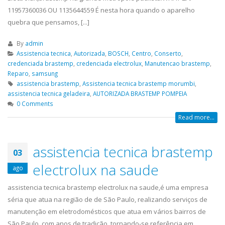
11957360036 OU 1135644559 É nesta hora quando o aparelho
quebra que pensamos, [...]
By
admin
Assistencia tecnica
,
Autorizada
,
BOSCH
,
Centro
,
Conserto
,
credenciada brastemp
,
credenciada electrolux
,
Manutencao brastemp
,
Reparo
,
samsung
assistencia brastemp
,
Assistencia tecnica brastemp morumbi
,
assistencia tecnica geladeira
,
AUTORIZADA BRASTEMP POMPEIA
0 Comments
Read more...
assistencia tecnica brastemp
ASSISTENCIA
assistencia t
03
23
23
TECNICA EM
brastemp bel
electrolux na saude
ago
abr
abr
GELADEIRA
assistencia tecnica
CONTINENTAL
assistencia tecnica brastemp electrolux na saude,é uma empresa
bela vista,Conserto de Gelad
séria que atua na região de de São Paulo, realizando serviços de
ASSISTENCIA TECNICA EM GELADEIRA
Mariana, Conserto de Gelad
manutenção em eletrodomésticos que atua em vários bairros de
CONTINENTAL é uma empresa séria
Santa Amaro, Conserto de G
São Paulo, com anos de tradição, tornando-se referência em