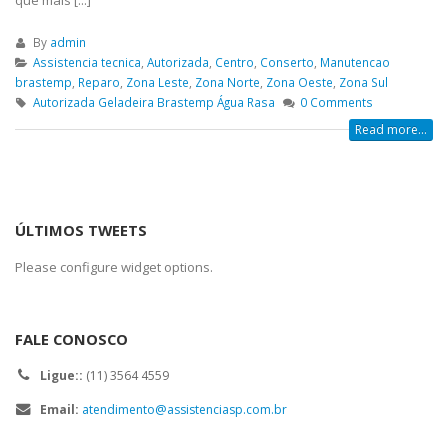
que mais [...]
By
admin
Assistencia tecnica
,
Autorizada
,
Centro
,
Conserto
,
Manutencao
brastemp
,
Reparo
,
Zona Leste
,
Zona Norte
,
Zona Oeste
,
Zona Sul
Autorizada Geladeira Brastemp Água Rasa
0 Comments
Read more...
ÚLTIMOS TWEETS
Please configure widget options.
FALE CONOSCO
Ligue::
(11) 3564 4559
Email:
atendimento@assistenciasp.com.br