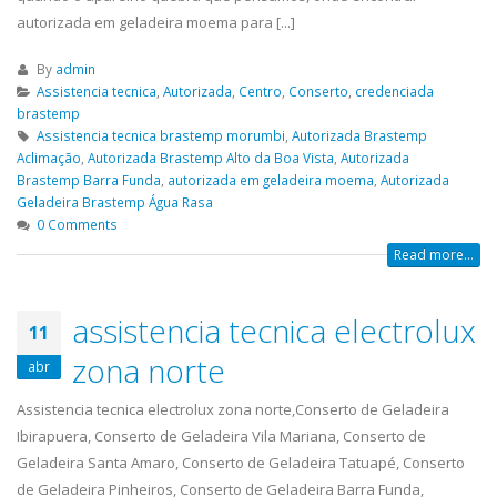
autorizada em geladeira moema para [...]
By
admin
Assistencia tecnica
,
Autorizada
,
Centro
,
Conserto
,
credenciada
brastemp
Assistencia tecnica brastemp morumbi
,
Autorizada Brastemp
Aclimação
,
Autorizada Brastemp Alto da Boa Vista
,
Autorizada
Brastemp Barra Funda
,
autorizada em geladeira moema
,
Autorizada
Geladeira Brastemp Água Rasa
0 Comments
Read more...
assistencia tecnica electrolux
ASSISTENCIA
assistencia t
11
23
23
TECNICA EM
brastemp bel
zona norte
abr
abr
abr
GELADEIRA
assistencia tecnica
CONTINENTAL
Assistencia tecnica electrolux zona norte,Conserto de Geladeira
bela vista,Conserto de Gelad
Ibirapuera, Conserto de Geladeira Vila Mariana, Conserto de
ASSISTENCIA TECNICA EM GELADEIRA
Mariana, Conserto de Gelad
Geladeira Santa Amaro, Conserto de Geladeira Tatuapé, Conserto
CONTINENTAL é uma empresa séria
Santa Amaro, Conserto de G
de Geladeira Pinheiros, Conserto de Geladeira Barra Funda,