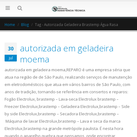
Home
Blog
Tag -
Autorizada Geladeira Brastemp Água Rasa
autorizada em geladeira
30
moema
jul
autorizada em geladeira moema,REPARO é uma empresa séria que
atua na região de de São Paulo, realizando serviços de manutenção
em eletrodomésticos que atua em vários bairros de São Paulo, com
anos de tradição, tornando-se referência em consertos e reparos:
Fogão Electrolux, brastemp – Lava-seca Electrolux brastemp –
Freezer Electrolux,brastemp – Geladeira Electrolux,brastemp – Side
by side Electrolux,brastemp – Secadora Electrolux,brastemp –
Máquina de lavar Electrolux,brastemp – Lava e seca da marca
Electrolux,brastemp na grande metrópole paulista. É nesta hora
quando o aparelho quebra que pensamos, onde encontrar