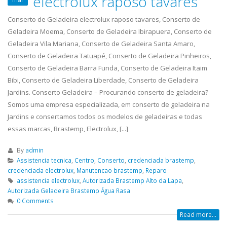
electrolux raposo tavares
Geladeira Tatuapé,...
read 
Conserto de Geladeira electrolux raposo tavares, Conserto de
Geladeira Moema, Conserto de Geladeira Ibirapuera, Conserto de
Geladeira Vila Mariana, Conserto de Geladeira Santa Amaro,
Conserto de Geladeira Tatuapé, Conserto de Geladeira Pinheiros,
Conserto de Geladeira Barra Funda, Conserto de Geladeira Itaim
Bibi, Conserto de Geladeira Liberdade, Conserto de Geladeira
Jardins. Conserto Geladeira – Procurando conserto de geladeira?
Somos uma empresa especializada, em conserto de geladeira na
Jardins e consertamos todos os modelos de geladeiras e todas
essas marcas, Brastemp, Electrolux, [...]
By
admin
Assistencia tecnica
,
Centro
,
Conserto
,
credenciada brastemp
,
credenciada electrolux
,
Manutencao brastemp
,
Reparo
assistencia electrolux
,
Autorizada Brastemp Alto da Lapa
,
Autorizada Geladeira Brastemp Água Rasa
0 Comments
Read more...