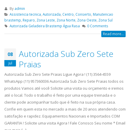
By
admin
Assistencia tecnica
,
Autorizada
,
Centro
,
Conserto
,
Manutencao
brastemp
,
Reparo
,
Zona Leste
,
Zona Norte
,
Zona Oeste
,
Zona Sul
Autorizada Geladeira Brastemp Água Rasa
0 Comments
Read more...
Autorizada Sub Zero Sete
08
Praias
jul
Autorizada Sub Zero Sete Praias Ligue Agora ! (11) 3564-4559
WhatsApp (11) 957360036 Autorizada Sub Zero Sete Praias todos os
produtos Vamos até você Solicite uma visita ou orçamento e iremos
até o local. Todo o trabalho é feito por uma equipe treinada e o
cliente pode acompanhar tudo que é feito na sua própria casa.
Confie em quem esta no mercado a mais de 20 anos atendendo com
satisfação e rapidez. Equipamentos Nacionais e Importados COM
GARANTIA ! Solicite uma visita Agora ! Fale Conosco Seu nome * Email