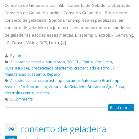
que atua na região de de São Paulo,
Tatuapé, Conserto...
read m
Conserto de Geladeira Itaim Bibi, Conserto de Geladeira Liberdade,
realizando serviços...
read more
ELETROLUX
Conserto de Geladeira Jardins. Conserto Geladeira – Procurando
19
ASSISTENCIA
ASSISTENCIA
conserto de geladeira? Somos uma empresa especializada, em
23
abr
TECNICA
TECNICA
conserto de geladeira na Jardins e consertamos todos os modelos
abr
GELADEIRA BOSCH
INTERLAGOS
de geladeiras e todas essas marcas, Brastemp, Electrolux, Samsung,
LG, Consul, Viking, DCS, Lofra, [...]
ASSISTENCIA TECNICA GELADEIRA
ELETROLUX ASSISTENCIA TE
BOSCH é uma empresa séria que
INTERLAGOS,Conserto de Ge
By
admin
atua na região de de São Paulo,
Vila Mariana, Conserto de G
Assistencia tecnica
,
Autorizada
,
BOSCH
,
Centro
,
Conserto
,
realizando serviços de...
read more
Santa Amaro, Conserto de G
CONTINENTAL
,
credenciada brastemp
,
credenciada electrolux
,
Tatuapé, Conserto de...
rea
ASSISTENCIA
Manutencao brastemp
,
Reparo
23
Assistencia tecnica brastemp morumbi
,
Autorizada Brastemp
TECNICA
ASSISTENCIA
19
Associação Sobradinho
,
Autorizada Geladeira Brastemp Água Rasa
,
abr
BRASTEMP
BRASTEMP
electrolux centro
,
tecnico
abr
PINHEIROS
GELADEIRA
0 Comments
FREGUESIA D
ASSISTENCIA TECNICA BRASTEMP
Read more...
PINHEIROS é uma empresa séria que
ASSISTENCIA BRASTEMP GEL
atua na região de de São Paulo,
FREGUESIA DO Ó,Conserto d
conserto de geladeira
29
realizando serviços de...
read more
Geladeira Vila Mariana, Con
Geladeira Santa Amaro, Con
mar