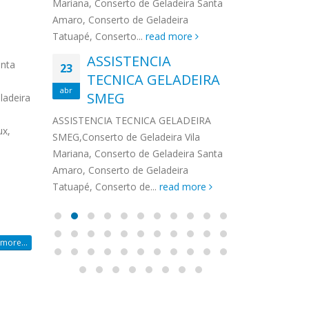
na,
Mariana, Conserto de Geladeira Santa
MA
MOEMA
na região de 
maro,
Amaro, Conserto de Geladeira
serviços de...
TECNICA CONSUL
CONSERTO DE GELADEIRA DAKO
Auto
ore
Tatuapé, Conserto...
read more
ASS
 de Geladeira Vila
MOEMA,Conserto de Geladeira Vila
Ligu
23
ASSISTENCIA
rto de Geladeira
Mariana, Conserto de Geladeira
TEC
Wha
anta
23
EMP
TECNICA GELADEIRA
abr
onserto de
Santa Amaro, Conserto de
Auto
PIN
abr
pé, Conserto de...
SMEG
Geladeira Tatuapé, Conserto...
todo
ladeira
ASSISTENCI
read more
Soli
EMP
ASSISTENCIA TECNICA GELADEIRA
PINHEIROS é
ux,
eira
SMEG,Conserto de Geladeira Vila
atua na regi
eira
Mariana, Conserto de Geladeira Santa
realizando se
deira
Amaro, Conserto de Geladeira
Tatuapé, Conserto de...
read more
more...