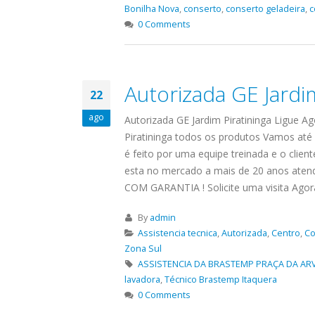
Bonilha Nova
,
conserto
,
conserto geladeira
,
c
0 Comments
Autorizada GE Jardim
22
ago
Autorizada GE Jardim Piratininga Ligue A
Piratininga todos os produtos Vamos até 
é feito por uma equipe treinada e o clie
esta no mercado a mais de 20 anos aten
COM GARANTIA ! Solicite uma visita Agora 
By
admin
Assistencia tecnica
,
Autorizada
,
Centro
,
Co
Zona Sul
ASSISTENCIA DA BRASTEMP PRAÇA DA AR
lavadora
,
Técnico Brastemp Itaquera
0 Comments