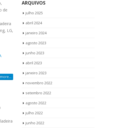
ARQUIVOS
,
o de
julho 2025
abril 2024
adeira
ng, LG,
janeiro 2024
agosto 2023
junho 2023
A
abril 2023
janeiro 2023
more...
novembro 2022
setembro 2022
agosto 2022
a
julho 2022
ladeira
junho 2022