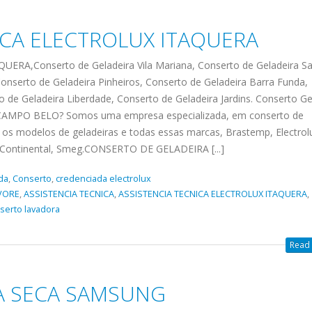
electrolux jabaquara, Vila Maria
MOE
assistencia tecnica
Conserto de Geladeira Santa A
RTO DE GELADEIRA
electrolux ,Conserto de Geladeira
ASSISTENCIA 
ICA ELECTROLUX ITAQUERA
Conserto de Geladeira...
read m
EMP PROXIMO A MIM
Vila Mariana, Conserto de
MOEMA,Conserto
IALIZADA Brastemp GRANDE
ASSISTENCIA
Geladeira Santa Amaro, Conserto
Mariana, Conse
RA,Conserto de Geladeira Vila Mariana, Conserto de Geladeira S
23
ue Agora ! (11) 3564-4559
de Geladeira Tatuapé, Conserto
TECNICA BRAST
Santa Amaro, C
onserto de Geladeira Pinheiros, Conserto de Geladeira Barra Funda,
O
pp (11) 9 57360036 Autorizada
abr
de...
read more
CASA VERDE
Geladeira Tatua
o de Geladeira Liberdade, Conserto de Geladeira Jardins. Conserto Ge
la
mp Grande sp todos os...
read more
MPO BELO? Somos uma empresa especializada, em conserto de
deira
ASSISTENCIA TECNICA BRAST
more
 os modelos de geladeiras e todas essas marcas, Brastemp, Electrol
CASA VERDE,Conserto de Gelad
, Continental, Smeg.CONSERTO DE GELADEIRA [...]
 more
Vila Mariana, Conserto de Gelad
Santa Amaro, Conserto de Gela
da
,
Conserto
,
credenciada electrolux
Tatuapé, Conserto...
read more
VORE
,
ASSISTENCIA TECNICA
,
ASSISTENCIA TECNICA ELECTROLUX ITAQUERA
,
serto lavadora
Read 
ASSISTENCIA
BRASTEMP PROXIMO
A SECA SAMSUNG
A MIM