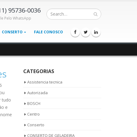
11) 95736-0036
ale Pelo WhatsApp
CONSERTO
FALE CONOSCO
es
CATEGORIAS
Assistencia tecnica
6
 ou
Autorizada
r tudo
BOSCH
ão e
Centro
u nome
Conserto
CONSERTO DE GELADEIRA