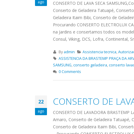
ASSIS
ago
CONSERTO DE LAVA SECA SAMSUNG,Consert
Brastemp Grande sp todos os
MIM E
Conserto de Geladeira Tatuapé, Conserto 
produtos Brastemp. em toda sp
GRANDE
Geladeira Itaim Bibi, Conserto de Geladei
Autorizada...
read more
4559 W
Procurando CONSERTO ELECTROLUX CAMP
Autori
na Jardins e consertamos todos os model
os pro
Consul, Viking, DCS, Lofra, Continental,
read 
By
admin
Assistencia tecnica
,
Autoriza
ASSISTENCIA DA BRASTEMP PRAÇA DA AR
SAMSUNG
,
conserto geladeira
,
conserto lava
0 Comments
CONSERTO DE LAV
22
ago
CONSERTO DE LAVADORA BRASTEMP LAPA,C
Amaro, Conserto de Geladeira Tatuapé, C
Conserto de Geladeira Itaim Bibi, Consert
– Procurando CONSERTO ELECTROLUX CA