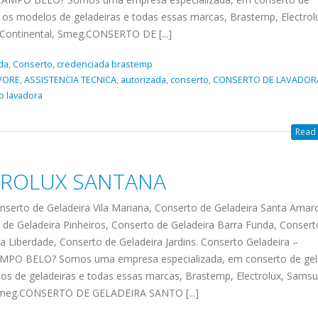
 os modelos de geladeiras e todas essas marcas, Brastemp, Electrol
 Continental, Smeg.CONSERTO DE [...]
da
,
Conserto
,
credenciada brastemp
VORE
,
ASSISTENCIA TECNICA
,
autorizada
,
conserto
,
CONSERTO DE LAVADOR
o lavadora
Read 
TROLUX SANTANA
to de Geladeira Vila Mariana, Conserto de Geladeira Santa Amar
de Geladeira Pinheiros, Conserto de Geladeira Barra Funda, Consert
ra Liberdade, Conserto de Geladeira Jardins. Conserto Geladeira –
O BELO? Somos uma empresa especializada, em conserto de gel
os de geladeiras e todas essas marcas, Brastemp, Electrolux, Samsu
l, Smeg.CONSERTO DE GELADEIRA SANTO [...]