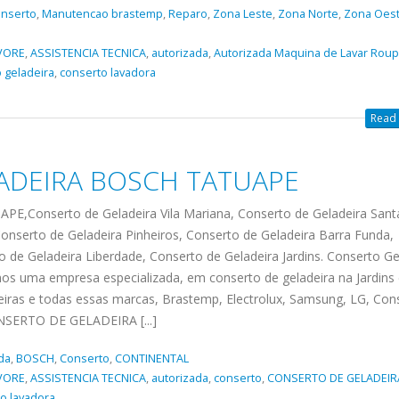
nserto
,
Manutencao brastemp
,
Reparo
,
Zona Leste
,
Zona Norte
,
Zona Oes
VORE
,
ASSISTENCIA TECNICA
,
autorizada
,
Autorizada Maquina de Lavar Rou
 geladeira
,
conserto lavadora
Read 
ADEIRA BOSCH TATUAPE
onserto de Geladeira Vila Mariana, Conserto de Geladeira Sant
onserto de Geladeira Pinheiros, Conserto de Geladeira Barra Funda,
o de Geladeira Liberdade, Conserto de Geladeira Jardins. Conserto Ge
os uma empresa especializada, em conserto de geladeira na Jardins
ras e todas essas marcas, Brastemp, Electrolux, Samsung, LG, Cons
ecnica
ASSISTENCIA
conse
19
10
ONSERTO DE GELADEIRA [...]
la
TECNICA
gelad
abr
jan
ELECTROLUX ALTO
elect
da
,
BOSCH
,
Conserto
,
CONTINENTAL
DA LAPA
verde
VORE
,
ASSISTENCIA TECNICA
,
autorizada
,
conserto
,
CONSERTO DE GELADEIR
mp bela
o lavadora