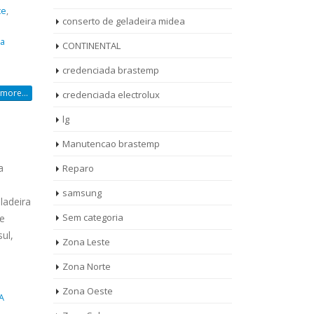
te
,
conserto de geladeira midea
pa
CONTINENTAL
credenciada brastemp
more...
credenciada electrolux
lg
Manutencao brastemp
a
Reparo
samsung
ladeira
Sem categoria
 e
ul,
rto de
ASSISTENCIA
Zona Leste
10
27
eira
TECNICA
Zona Norte
jan
ag
rolux casa
BRASTEMP
Zona Oeste
MOOCA
A
AUT