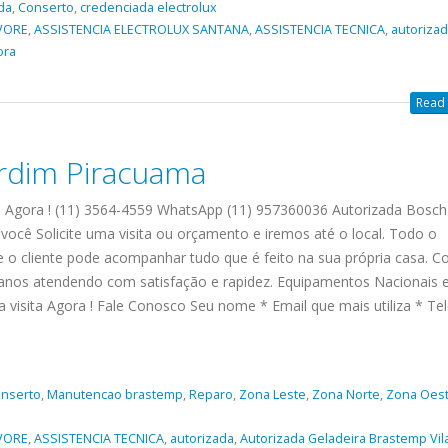
da
,
Conserto
,
credenciada electrolux
VORE
,
ASSISTENCIA ELECTROLUX SANTANA
,
ASSISTENCIA TECNICA
,
autoriza
ora
Read 
ardim Piracuama
 Agora ! (11) 3564-4559 WhatsApp (11) 957360036 Autorizada Bosch
ocê Solicite uma visita ou orçamento e iremos até o local. Todo o
e o cliente pode acompanhar tudo que é feito na sua própria casa. Co
nos atendendo com satisfação e rapidez. Equipamentos Nacionais 
visita Agora ! Fale Conosco Seu nome * Email que mais utiliza * Te
nserto
,
Manutencao brastemp
,
Reparo
,
Zona Leste
,
Zona Norte
,
Zona Oes
VORE
,
ASSISTENCIA TECNICA
,
autorizada
,
Autorizada Geladeira Brastemp Vil