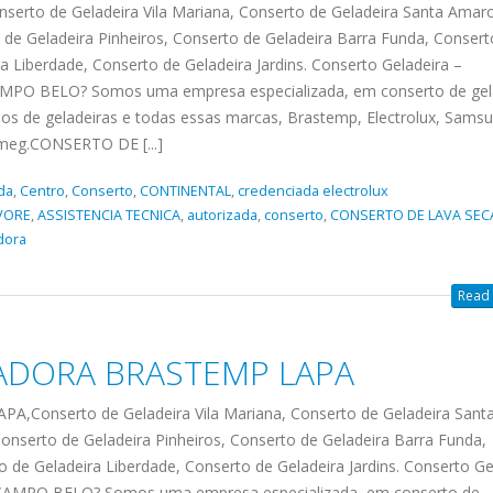
TENCIA BRASTEMP PROXIMO A
o de Geladeira Vila Mariana, Conserto de Geladeira Santa Amaro
SPECIALIZADA Brastemp
de Geladeira Pinheiros, Conserto de Geladeira Barra Funda, Consert
 SP Ligue Agora ! (11) 3564-
ra Liberdade, Conserto de Geladeira Jardins. Conserto Geladeira –
hatsApp (11) 9 57360036
O BELO? Somos uma empresa especializada, em conserto de gel
zada Brastemp Grande sp todos
os de geladeiras e todas essas marcas, Brastemp, Electrolux, Samsu
dutos Brastemp. em...
 Smeg.CONSERTO DE [...]
more
da
,
Centro
,
Conserto
,
CONTINENTAL
,
credenciada electrolux
VORE
,
ASSISTENCIA TECNICA
,
autorizada
,
conserto
,
CONSERTO DE LAVA SEC
dora
Read 
ADORA BRASTEMP LAPA
onserto de Geladeira Vila Mariana, Conserto de Geladeira Sant
onserto de Geladeira Pinheiros, Conserto de Geladeira Barra Funda,
o de Geladeira Liberdade, Conserto de Geladeira Jardins. Conserto Ge
MPO BELO? Somos uma empresa especializada, em conserto de