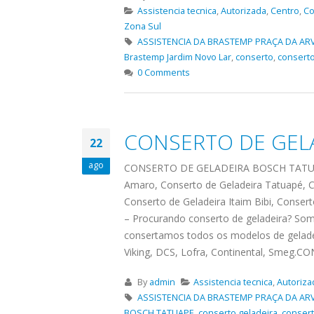
Assistencia tecnica
,
Autorizada
,
Centro
,
Co
Zona Sul
ASSISTENCIA DA BRASTEMP PRAÇA DA AR
Brastemp Jardim Novo Lar
,
conserto
,
conserto
0 Comments
CONSERTO DE GEL
22
ago
CONSERTO DE GELADEIRA BOSCH TATUAPE,C
Amaro, Conserto de Geladeira Tatuapé, C
Conserto de Geladeira Itaim Bibi, Consert
– Procurando conserto de geladeira? Som
consertamos todos os modelos de geladei
ASSISTENCIA
assistencia t
23
23
Viking, DCS, Lofra, Continental, Smeg.C
TECNICA EM
brastemp be
abr
abr
GELADEIRA
vista
By
admin
Assistencia tecnica
,
Autoriza
CONTINENTAL
ASSISTENCIA DA BRASTEMP PRAÇA DA AR
assistencia tecnica braste
BOSCH TATUAPE
,
conserto geladeira
,
consert