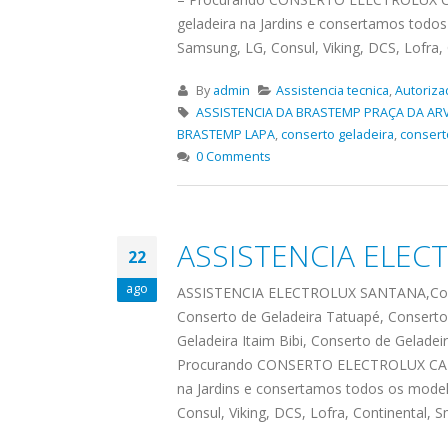
geladeira na Jardins e consertamos todos
Samsung, LG, Consul, Viking, DCS, Lofra,
By
admin
Assistencia tecnica
,
Autoriza
ASSISTENCIA DA BRASTEMP PRAÇA DA AR
BRASTEMP LAPA
,
conserto geladeira
,
consert
0 Comments
ASSISTENCIA ELEC
22
ago
ASSISTENCIA ELECTROLUX SANTANA,Conser
Conserto de Geladeira Tatuapé, Conserto 
Geladeira Itaim Bibi, Conserto de Geladei
Procurando CONSERTO ELECTROLUX CAMP
na Jardins e consertamos todos os model
Consul, Viking, DCS, Lofra, Continenta