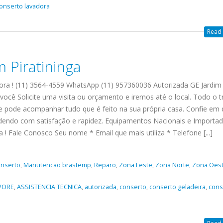
onserto lavadora
Read 
 Piratininga
gora ! (11) 3564-4559 WhatsApp (11) 957360036 Autorizada GE Jardim
você Solicite uma visita ou orçamento e iremos até o local. Todo o t
nte pode acompanhar tudo que é feito na sua própria casa. Confie e
dendo com satisfação e rapidez. Equipamentos Nacionais e Importa
! Fale Conosco Seu nome * Email que mais utiliza * Telefone [...]
nserto
,
Manutencao brastemp
,
Reparo
,
Zona Leste
,
Zona Norte
,
Zona Oes
VORE
,
ASSISTENCIA TECNICA
,
autorizada
,
conserto
,
conserto geladeira
,
cons