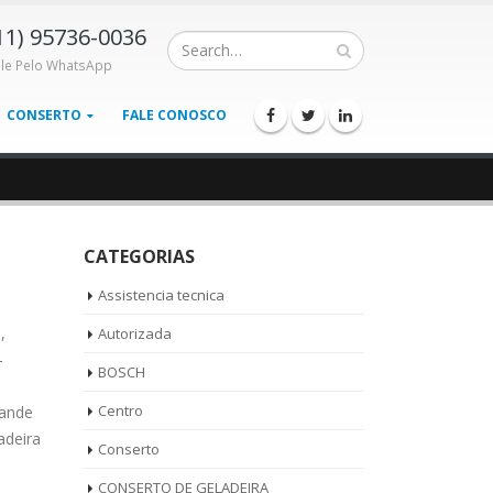
11) 95736-0036
ale Pelo WhatsApp
CONSERTO
FALE CONOSCO
CATEGORIAS
Assistencia tecnica
,
Autorizada
–
BOSCH
Centro
rande
adeira
Conserto
CONSERTO DE GELADEIRA