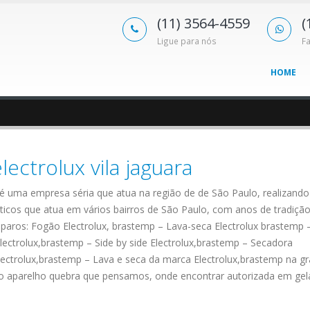
(11) 3564-4559
(
Ligue para nós
F
HOME
lectrolux vila jaguara
ra,é uma empresa séria que atua na região de de São Paulo, realizando
cos que atua em vários bairros de São Paulo, com anos de tradição
paros: Fogão Electrolux, brastemp – Lava-seca Electrolux brastemp 
lectrolux,brastemp – Side by side Electrolux,brastemp – Secadora
lectrolux,brastemp – Lava e seca da marca Electrolux,brastemp na g
 o aparelho quebra que pensamos, onde encontrar autorizada em gel