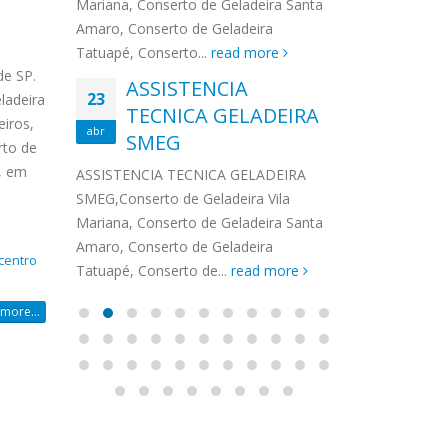
na,
Mariana, Conserto de Geladeira Santa
MA
MOEMA
na região de 
maro,
Amaro, Conserto de Geladeira
serviços de...
TECNICA CONSUL
CONSERTO DE GELADEIRA DAKO
Auto
ore
Tatuapé, Conserto...
read more
ASS
 de Geladeira Vila
MOEMA,Conserto de Geladeira Vila
Ligu
de SP.
23
ASSISTENCIA
rto de Geladeira
Mariana, Conserto de Geladeira
TEC
Wha
23
ladeira
EMP
TECNICA GELADEIRA
abr
onserto de
Santa Amaro, Conserto de
Auto
PIN
eiros,
abr
pé, Conserto de...
SMEG
Geladeira Tatuapé, Conserto...
todo
rto de
ASSISTENCI
read more
Soli
, em
EMP
ASSISTENCIA TECNICA GELADEIRA
PINHEIROS é
eira
SMEG,Conserto de Geladeira Vila
atua na regi
eira
Mariana, Conserto de Geladeira Santa
realizando se
deira
Amaro, Conserto de Geladeira
 centro
Tatuapé, Conserto de...
read more
more...