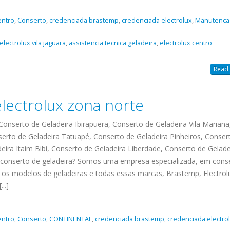
entro
,
Conserto
,
credenciada brastemp
,
credenciada electrolux
,
Manutenca
electrolux vila jaguara
,
assistencia tecnica geladeira
,
electrolux centro
Read 
electrolux zona norte
,Conserto de Geladeira Ibirapuera, Conserto de Geladeira Vila Mariana
erto de Geladeira Tatuapé, Conserto de Geladeira Pinheiros, Conser
eira Itaim Bibi, Conserto de Geladeira Liberdade, Conserto de Gelade
o conserto de geladeira? Somos uma empresa especializada, em cons
 os modelos de geladeiras e todas essas marcas, Brastemp, Electrol
ecnica
ASSISTENCIA
conse
19
10
..]
la
TECNICA
gelad
abr
jan
ELECTROLUX ALTO
elect
DA LAPA
verde
mp bela
entro
,
Conserto
,
CONTINENTAL
,
credenciada brastemp
,
credenciada electro