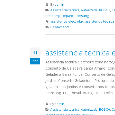
By
admin
Assistencia tecnica
,
Autorizada
,
BOSCH
,
C
brastemp
,
Reparo
,
samsung
assistencia electrolux
,
assistencia tecnica 
0 Comments
assistencia tecnica 
11
abr
Assistencia tecnica electrolux zona norte
Conserto de Geladeira Santa Amaro, Cons
Geladeira Barra Funda, Conserto de Gelad
Jardins. Conserto Geladeira – Procurand
ASSISTENCIA
geladeira na Jardins e consertamos todos
assistencia t
23
23
Samsung, LG, Consul, Viking, DCS, Lofra, [.
TECNICA EM
brastemp be
abr
abr
GELADEIRA
vista
By
admin
CONTINENTAL
Assistencia tecnica
assistencia tecnica braste
,
Autorizada
,
BOSCH
,
C