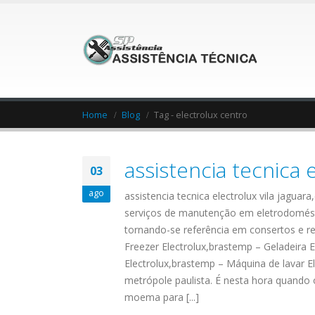
Home
Blog
Tag -
electrolux centro
assistencia tecnica e
03
ago
assistencia tecnica electrolux vila jagua
serviços de manutenção em eletrodomésti
tornando-se referência em consertos e re
Freezer Electrolux,brastemp – Geladeira E
Electrolux,brastemp – Máquina de lavar E
metrópole paulista. É nesta hora quando
moema para [...]