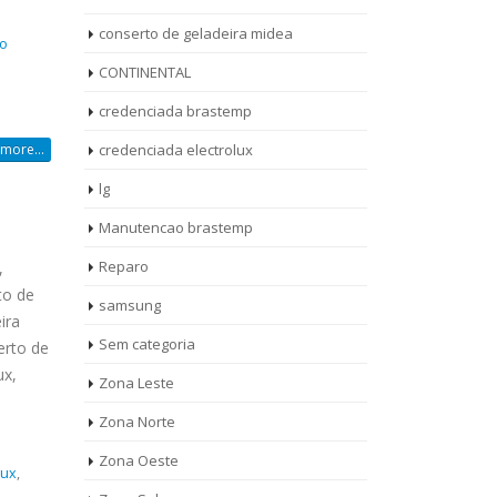
conserto de geladeira midea
o
CONTINENTAL
credenciada brastemp
more...
credenciada electrolux
lg
Manutencao brastemp
Reparo
,
to de
samsung
ira
Sem categoria
erto de
ux,
rto de
ASSISTENCIA
Zona Leste
10
27
eira
TECNICA
Zona Norte
jan
ag
rolux casa
BRASTEMP
Zona Oeste
MOOCA
lux
,
AUT