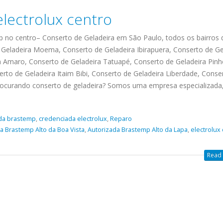
electrolux jabaquara, Vila Maria
MOE
assistencia tecnica
electrolux centro
Conserto de Geladeira Santa A
RTO DE GELADEIRA
electrolux ,Conserto de Geladeira
ASSISTENCIA 
Conserto de Geladeira...
read m
EMP PROXIMO A MIM
Vila Mariana, Conserto de
MOEMA,Conserto
p no centro– Conserto de Geladeira em São Paulo, todos os bairros 
IALIZADA Brastemp GRANDE
ASSISTENCIA
Geladeira Santa Amaro, Conserto
Mariana, Conse
23
 Geladeira Moema, Conserto de Geladeira Ibirapuera, Conserto de Ge
ue Agora ! (11) 3564-4559
de Geladeira Tatuapé, Conserto
TECNICA BRAST
Santa Amaro, C
O
a Amaro, Conserto de Geladeira Tatuapé, Conserto de Geladeira Pinh
pp (11) 9 57360036 Autorizada
abr
de...
read more
CASA VERDE
Geladeira Tatua
la
rto de Geladeira Itaim Bibi, Conserto de Geladeira Liberdade, Conse
mp Grande sp todos os...
read more
deira
 Procurando conserto de geladeira? Somos uma empresa especializada
ASSISTENCIA TECNICA BRAST
more
CASA VERDE,Conserto de Gelad
 more
Vila Mariana, Conserto de Gelad
da brastemp
,
credenciada electrolux
,
Reparo
Santa Amaro, Conserto de Gela
a Brastemp Alto da Boa Vista
,
Autorizada Brastemp Alto da Lapa
,
electrolux
Tatuapé, Conserto...
read more
Read 
ASSISTENCIA
BRASTEMP PROXIMO
A MIM