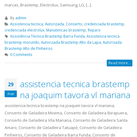
marcas, Brastemp, Electrolux, Samsung, LG, [...]
By
admin
Assistencia tecnica
,
Autorizada
,
Conserto
,
credenciada brastemp
,
credenciada electrolux
,
Manutencao brastemp
,
Reparo
Assistência Técnica Brastemp Barra Funda
,
Assistencia tecnica
brastemp morumbi
,
Autorizada Brastemp Alto da Lapa
,
Autorizada
Brastemp Alto de Pinheiros
0 Comments
Read more...
assistencia tecnica brastemp
29
na joaquim tavora vl mariana
mar
assistencia tecnica brastemp na joaquim tavora vl mariana,
Conserto de Geladeira Moema, Conserto de Geladeira Ibirapuera,
Conserto de Geladeira Vila Mariana, Conserto de Geladeira Santa
Amaro, Conserto de Geladeira Tatuapé, Conserto de Geladeira
Pinheiros, Conserto de Geladeira Barra Funda, Conserto de