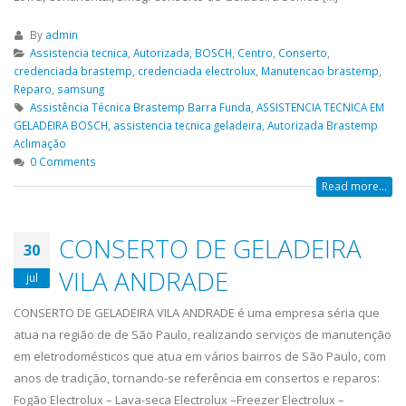
By
admin
Assistencia tecnica
,
Autorizada
,
BOSCH
,
Centro
,
Conserto
,
credenciada brastemp
,
credenciada electrolux
,
Manutencao brastemp
,
Reparo
,
samsung
Assistência Técnica Brastemp Barra Funda
,
ASSISTENCIA TECNICA EM
GELADEIRA BOSCH
,
assistencia tecnica geladeira
,
Autorizada Brastemp
Aclimação
0 Comments
Read more...
CONSERTO DE GELADEIRA
30
ASSISTENCIA
assistencia t
VILA ANDRADE
23
23
jul
TECNICA EM
brastemp bel
abr
abr
GELADEIRA
CONSERTO DE GELADEIRA VILA ANDRADE é uma empresa séria que
assistencia tecnica
CONTINENTAL
atua na região de de São Paulo, realizando serviços de manutenção
bela vista,Conserto de Gelad
em eletrodomésticos que atua em vários bairros de São Paulo, com
ASSISTENCIA TECNICA EM GELADEIRA
Mariana, Conserto de Gelad
anos de tradição, tornando-se referência em consertos e reparos:
CONTINENTAL é uma empresa séria
Santa Amaro, Conserto de G
Fogão Electrolux – Lava-seca Electrolux –Freezer Electrolux –