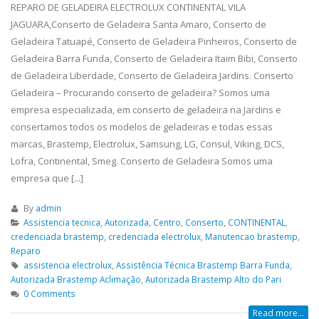
REPARO DE GELADEIRA ELECTROLUX CONTINENTAL VILA
Geladeira Tatuapé,...
read 
JAGUARA,Conserto de Geladeira Santa Amaro, Conserto de
Geladeira Tatuapé, Conserto de Geladeira Pinheiros, Conserto de
Geladeira Barra Funda, Conserto de Geladeira Itaim Bibi, Conserto
de Geladeira Liberdade, Conserto de Geladeira Jardins. Conserto
Geladeira – Procurando conserto de geladeira? Somos uma
empresa especializada, em conserto de geladeira na Jardins e
consertamos todos os modelos de geladeiras e todas essas
marcas, Brastemp, Electrolux, Samsung, LG, Consul, Viking, DCS,
Lofra, Continental, Smeg. Conserto de Geladeira Somos uma
empresa que [...]
By
admin
Assistencia tecnica
,
Autorizada
,
Centro
,
Conserto
,
CONTINENTAL
,
credenciada brastemp
,
credenciada electrolux
,
Manutencao brastemp
,
Reparo
assistencia electrolux
,
Assistência Técnica Brastemp Barra Funda
,
Autorizada Brastemp Aclimação
,
Autorizada Brastemp Alto do Pari
0 Comments
Read more...