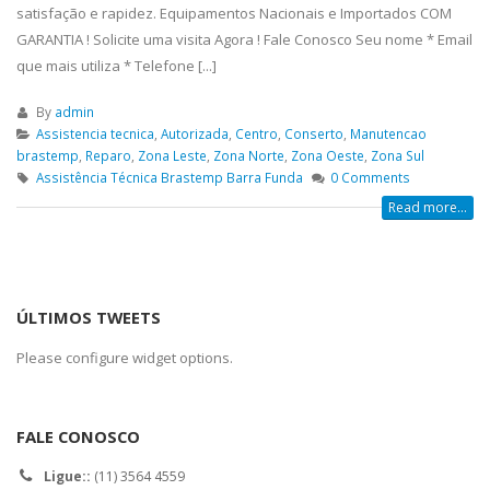
satisfação e rapidez. Equipamentos Nacionais e Importados COM
GARANTIA ! Solicite uma visita Agora ! Fale Conosco Seu nome * Email
que mais utiliza * Telefone [...]
By
admin
Assistencia tecnica
,
Autorizada
,
Centro
,
Conserto
,
Manutencao
brastemp
,
Reparo
,
Zona Leste
,
Zona Norte
,
Zona Oeste
,
Zona Sul
Assistência Técnica Brastemp Barra Funda
0 Comments
Read more...
ÚLTIMOS TWEETS
Please configure widget options.
FALE CONOSCO
Ligue::
(11) 3564 4559