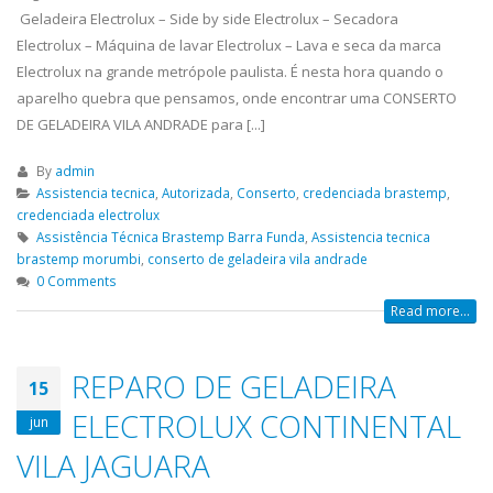
que atua na região de de São Paulo,
Tatuapé, Conserto...
read m
Geladeira Electrolux – Side by side Electrolux – Secadora
realizando serviços...
read more
ELETROLUX
Electrolux – Máquina de lavar Electrolux – Lava e seca da marca
19
ASSISTENCIA
ASSISTENCIA
Electrolux na grande metrópole paulista. É nesta hora quando o
23
abr
TECNICA
TECNICA
aparelho quebra que pensamos, onde encontrar uma CONSERTO
abr
GELADEIRA BOSCH
INTERLAGOS
DE GELADEIRA VILA ANDRADE para [...]
ASSISTENCIA TECNICA GELADEIRA
ELETROLUX ASSISTENCIA TE
By
admin
BOSCH é uma empresa séria que
INTERLAGOS,Conserto de Ge
Assistencia tecnica
,
Autorizada
,
Conserto
,
credenciada brastemp
,
atua na região de de São Paulo,
Vila Mariana, Conserto de G
credenciada electrolux
realizando serviços de...
read more
Santa Amaro, Conserto de G
Assistência Técnica Brastemp Barra Funda
,
Assistencia tecnica
Tatuapé, Conserto de...
rea
brastemp morumbi
,
conserto de geladeira vila andrade
ASSISTENCIA
23
0 Comments
TECNICA
ASSISTENCIA
19
Read more...
abr
BRASTEMP
BRASTEMP
abr
PINHEIROS
GELADEIRA
FREGUESIA D
REPARO DE GELADEIRA
ASSISTENCIA TECNICA BRASTEMP
15
PINHEIROS é uma empresa séria que
ASSISTENCIA BRASTEMP GEL
ELECTROLUX CONTINENTAL
jun
atua na região de de São Paulo,
FREGUESIA DO Ó,Conserto d
VILA JAGUARA
realizando serviços de...
read more
Geladeira Vila Mariana, Con
Geladeira Santa Amaro, Con