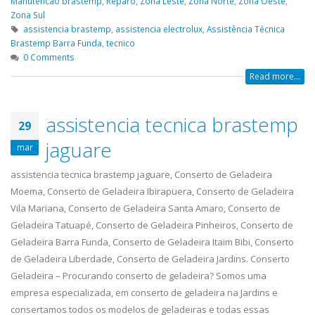
Manutencao brastemp
,
Reparo
,
Zona Leste
,
Zona Norte
,
Zona Oeste
,
Zona Sul
assistencia brastemp
,
assistencia electrolux
,
Assistência Técnica
Brastemp Barra Funda
,
tecnico
0 Comments
Read more...
assistencia tecnica brastemp
29
jaguare
mar
assistencia tecnica brastemp jaguare, Conserto de Geladeira
Moema, Conserto de Geladeira Ibirapuera, Conserto de Geladeira
Vila Mariana, Conserto de Geladeira Santa Amaro, Conserto de
Geladeira Tatuapé, Conserto de Geladeira Pinheiros, Conserto de
Geladeira Barra Funda, Conserto de Geladeira Itaim Bibi, Conserto
de Geladeira Liberdade, Conserto de Geladeira Jardins. Conserto
Geladeira – Procurando conserto de geladeira? Somos uma
empresa especializada, em conserto de geladeira na Jardins e
consertamos todos os modelos de geladeiras e todas essas