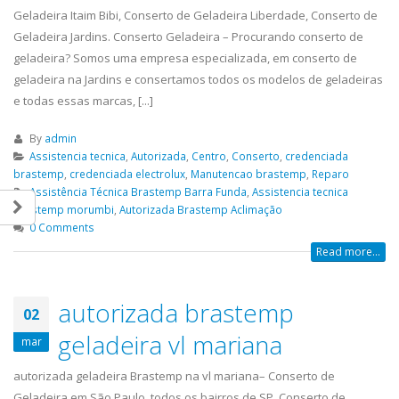
Geladeira Itaim Bibi, Conserto de Geladeira Liberdade, Conserto de
Geladeira Jardins. Conserto Geladeira – Procurando conserto de
geladeira? Somos uma empresa especializada, em conserto de
geladeira na Jardins e consertamos todos os modelos de geladeiras
e todas essas marcas, [...]
By
admin
Assistencia tecnica
,
Autorizada
,
Centro
,
Conserto
,
credenciada
brastemp
,
credenciada electrolux
,
Manutencao brastemp
,
Reparo
Assistência Técnica Brastemp Barra Funda
,
Assistencia tecnica
brastemp morumbi
,
Autorizada Brastemp Aclimação
0 Comments
Read more...
autorizada brastemp
02
geladeira vl mariana
mar
autorizada geladeira Brastemp na vl mariana– Conserto de
Geladeira em São Paulo, todos os bairros de SP. Conserto de