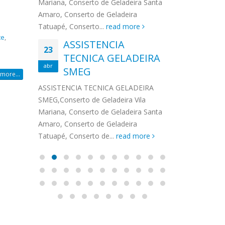
na,
Mariana, Conserto de Geladeira Santa
MA
MOEMA
na região de 
maro,
Amaro, Conserto de Geladeira
serviços de...
TECNICA CONSUL
CONSERTO DE GELADEIRA DAKO
Auto
ore
Tatuapé, Conserto...
read more
ASS
 de Geladeira Vila
MOEMA,Conserto de Geladeira Vila
Ligu
te
,
23
ASSISTENCIA
rto de Geladeira
Mariana, Conserto de Geladeira
TEC
Wha
23
EMP
TECNICA GELADEIRA
abr
onserto de
Santa Amaro, Conserto de
Auto
PIN
abr
pé, Conserto de...
SMEG
Geladeira Tatuapé, Conserto...
todo
more...
ASSISTENCI
read more
Soli
EMP
ASSISTENCIA TECNICA GELADEIRA
PINHEIROS é
eira
SMEG,Conserto de Geladeira Vila
atua na regi
eira
Mariana, Conserto de Geladeira Santa
realizando se
deira
Amaro, Conserto de Geladeira
Tatuapé, Conserto de...
read more