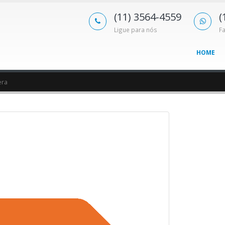
(11) 3564-4559
(
Ligue para nós
F
HOME
era