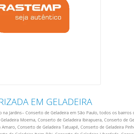
RIZADA EM GELADEIRA
ecnica
ASSISTENCIA
conse
19
10
la
TECNICA
gelad
p na Jardins– Conserto de Geladeira em São Paulo, todos os bairros 
abr
jan
ELECTROLUX ALTO
elect
 Geladeira Moema, Conserto de Geladeira Ibirapuera, Conserto de Ge
DA LAPA
verde
a Amaro, Conserto de Geladeira Tatuapé, Conserto de Geladeira Pinh
mp bela