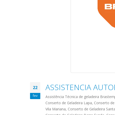
ASSISTENCIA AUTO
ASSISTENCIA
assistencia t
22
23
23
TECNICA EM
brastemp be
fev
Assistência Técnica de geladeira Brastem
abr
abr
GELADEIRA
vista
Conserto de Geladeira Lapa, Conserto de
CONTINENTAL
Vila Mariana, Conserto de Geladeira Sant
assistencia tecnica braste