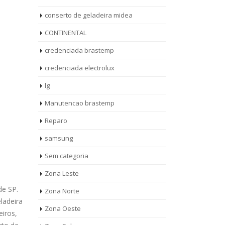
conserto de geladeira midea
CONTINENTAL
credenciada brastemp
credenciada electrolux
lg
Manutencao brastemp
Reparo
samsung
Sem categoria
rto de
ASSISTENCIA
Zona Leste
10
27
eira
TECNICA
de SP.
Zona Norte
jan
ag
rolux casa
BRASTEMP
ladeira
Zona Oeste
MOOCA
eiros,
AUT