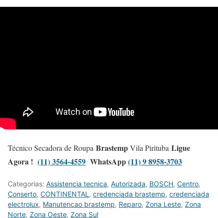
Brastemp
Ligue
Técnico Secadora de Roupa
Vila Pirituba
Agora !
(11) 3564-4559
WhatsApp
(11) 9 8958-3703
Categorias:
Assistencia tecnica
,
Autorizada
,
BOSCH
,
Centro
,
Conserto
,
CONTINENTAL
,
credenciada brastemp
,
credenciada
electrolux
,
Manutencao brastemp
,
Reparo
,
Zona Leste
,
Zona
Norte
,
Zona Oeste
,
Zona Sul