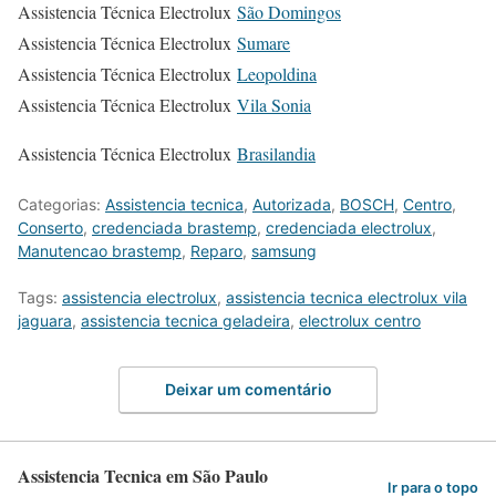
Assistencia Técnica Electrolux
São Domingos
Assistencia Técnica Electrolux
Sumare
Assistencia Técnica Electrolux
Leopoldina
Assistencia Técnica Electrolux
Vila Sonia
Assistencia Técnica Electrolux
Brasilandia
Categorias:
Assistencia tecnica
,
Autorizada
,
BOSCH
,
Centro
,
Conserto
,
credenciada brastemp
,
credenciada electrolux
,
Manutencao brastemp
,
Reparo
,
samsung
Tags:
assistencia electrolux
,
assistencia tecnica electrolux vila
jaguara
,
assistencia tecnica geladeira
,
electrolux centro
Deixar um comentário
Assistencia Tecnica em São Paulo
Ir para o topo