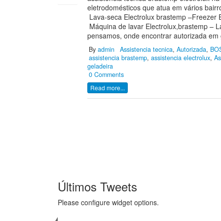
eletrodomésticos que atua em vários bairr
Lava-seca Electrolux brastemp –Freezer El
Máquina de lavar Electrolux,brastemp – L
pensamos, onde encontrar autorizada em g
By
admin
Assistencia tecnica
,
Autorizada
,
BO
assistencia brastemp
,
assistencia electrolux
,
As
geladeira
0 Comments
Read more...
Últimos Tweets
Please configure widget options.