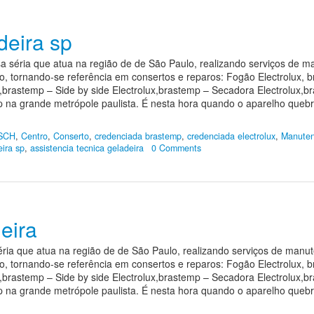
deira sp
a séria que atua na região de de São Paulo, realizando serviços de 
o, tornando-se referência em consertos e reparos: Fogão Electrolux,
x,brastemp – Side by side Electrolux,brastemp – Secadora Electrolux,b
p na grande metrópole paulista. É nesta hora quando o aparelho que
SCH
,
Centro
,
Conserto
,
credenciada brastemp
,
credenciada electrolux
,
Manuten
eira sp
,
assistencia tecnica geladeira
0 Comments
eira
éria que atua na região de de São Paulo, realizando serviços de man
o, tornando-se referência em consertos e reparos: Fogão Electrolux,
x,brastemp – Side by side Electrolux,brastemp – Secadora Electrolux,b
p na grande metrópole paulista. É nesta hora quando o aparelho que