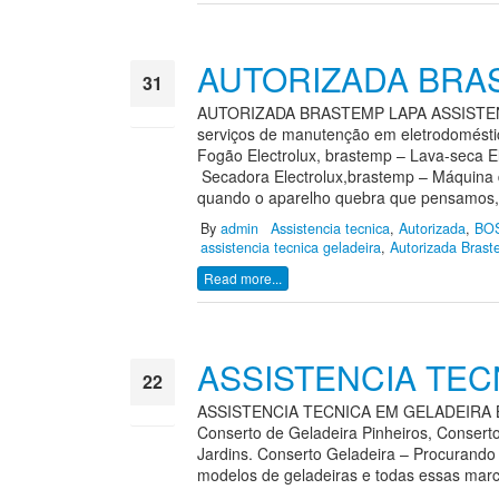
AUTORIZADA BRA
31
AUTORIZADA BRASTEMP LAPA ASSISTENCI
ago
serviços de manutenção em eletrodoméstic
Fogão Electrolux, brastemp – Lava-seca El
Secadora Electrolux,brastemp – Máquina d
quando o aparelho quebra que pensamos, o
By
admin
Assistencia tecnica
,
Autorizada
,
BO
assistencia tecnica geladeira
,
Autorizada Bras
Read more...
ASSISTENCIA TEC
22
ASSISTENCIA TECNICA EM GELADEIRA BOSC
ago
Conserto de Geladeira Pinheiros, Conserto
Jardins. Conserto Geladeira – Procurando
modelos de geladeiras e todas essas marca