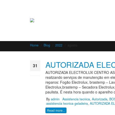
Home
Blog
2022
agosto
AUTORIZADA ELE
31
AUTORIZADA ELECTROLUX CENTRO ASSIS
ago
realizando serviços de manutenção em ele
reparos: Fogão Electrolux, brastemp – Lav
Electrolux,brastemp – Secadora Electrolu
paulista. É nesta hora quando o aparelh
By
admin
Assistencia tecnica
,
Autorizada
,
BO
assistencia tecnica geladeira
,
AUTORIZADA E
Read more...