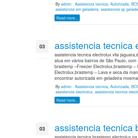
By
admin
Assistencia tecnica
,
Autorizada
,
BO
assistencia em geladeira
,
assistencia sp gelade
Read more...
assistencia tecnica 
03
assistencia tecnica electrolux vila jagua
ago
atua em vários bairros de São Paulo, com 
brastemp –Freezer Electrolux,brastemp – G
Electrolux,brastemp – Lava e seca da mar
encontrar autorizada em geladeira moema p
By
admin
Assistencia tecnica
,
Autorizada
,
BO
assistencia electrolux
,
assistencia tecnica elect
Read more...
assistencia tecnica
03
assistencia tecnica brastemp electrolux 
ago