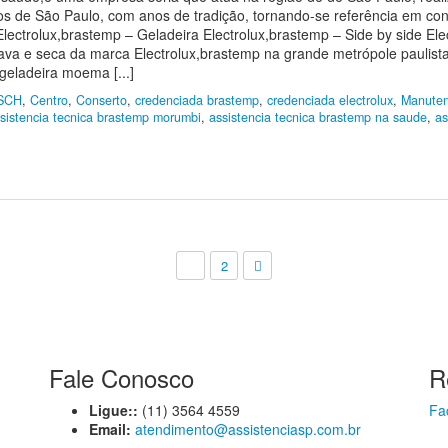
os de São Paulo, com anos de tradição, tornando-se referência em con
ectrolux,brastemp – Geladeira Electrolux,brastemp – Side by side Ele
ava e seca da marca Electrolux,brastemp na grande metrópole paulist
eladeira moema [...]
SCH
,
Centro
,
Conserto
,
credenciada brastemp
,
credenciada electrolux
,
Manuten
sistencia tecnica brastemp morumbi
,
assistencia tecnica brastemp na saude
,
as
1
2
Fale Conosco
R
Ligue::
(11) 3564 4559
Fa
Email:
atendimento@assistenciasp.com.br