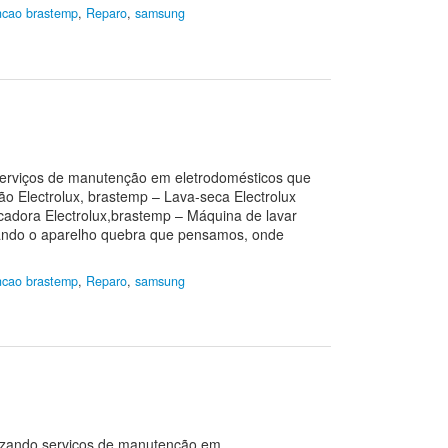
cao brastemp
,
Reparo
,
samsung
o serviços de manutenção em eletrodomésticos que
ão Electrolux, brastemp – Lava-seca Electrolux
ecadora Electrolux,brastemp – Máquina de lavar
quando o aparelho quebra que pensamos, onde
cao brastemp
,
Reparo
,
samsung
alizando serviços de manutenção em