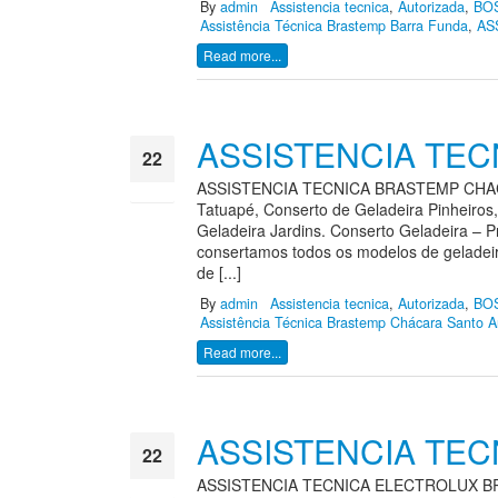
By
admin
Assistencia tecnica
,
Autorizada
,
BO
Assistência Técnica Brastemp Barra Funda
,
AS
Read more...
ASSISTENCIA TE
22
ASSISTENCIA TECNICA BRASTEMP CHACARA 
ago
Tatuapé, Conserto de Geladeira Pinheiros,
Geladeira Jardins. Conserto Geladeira – 
consertamos todos os modelos de geladeir
de [...]
By
admin
Assistencia tecnica
,
Autorizada
,
BO
Assistência Técnica Brastemp Chácara Santo A
Read more...
ASSISTENCIA TE
22
ASSISTENCIA TECNICA ELECTROLUX BRASTE
ago