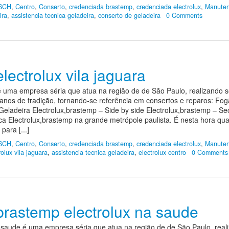
SCH
,
Centro
,
Conserto
,
credenciada brastemp
,
credenciada electrolux
,
Manuten
ira
,
assistencia tecnica geladeira
,
conserto de geladeira
0 Comments
electrolux vila jaguara
ra,é uma empresa séria que atua na região de de São Paulo, realizand
anos de tradição, tornando-se referência em consertos e reparos: Fog
eladeira Electrolux,brastemp – Side by side Electrolux,brastemp – S
ca Electrolux,brastemp na grande metrópole paulista. É nesta hora 
ara [...]
SCH
,
Centro
,
Conserto
,
credenciada brastemp
,
credenciada electrolux
,
Manuten
rolux vila jaguara
,
assistencia tecnica geladeira
,
electrolux centro
0 Comments
 brastemp electrolux na saude
na saude,é uma empresa séria que atua na região de de São Paulo, re