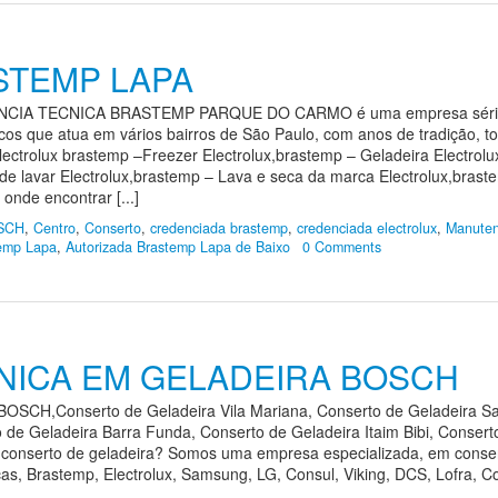
STEMP LAPA
A TECNICA BRASTEMP PARQUE DO CARMO é uma empresa séria que 
os que atua em vários bairros de São Paulo, com anos de tradição, to
ectrolux brastemp –Freezer Electrolux,brastemp – Geladeira Electrolu
e lavar Electrolux,brastemp – Lava e seca da marca Electrolux,braste
nde encontrar [...]
SCH
,
Centro
,
Conserto
,
credenciada brastemp
,
credenciada electrolux
,
Manuten
temp Lapa
,
Autorizada Brastemp Lapa de Baixo
0 Comments
NICA EM GELADEIRA BOSCH
H,Conserto de Geladeira Vila Mariana, Conserto de Geladeira San
 de Geladeira Barra Funda, Conserto de Geladeira Itaim Bibi, Consert
 conserto de geladeira? Somos uma empresa especializada, em conser
s, Brastemp, Electrolux, Samsung, LG, Consul, Viking, DCS, Lofra, Co