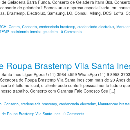
 de Geladeira Barra Funda, Conserto de Geladeira Itaim Bibi, Consert
 conserto de geladeira? Somos uma empresa especializada, em conser
as, Brastemp, Electrolux, Samsung, LG, Consul, Viking, DCS, Lofra, 
SCH
,
Centro
,
Conserto
,
credenciada brastemp
,
credenciada electrolux
,
Manuten
TEMP
,
assistencia tecnica geladeira
0 Comments
e Roupa Brastemp Vila Santa Ine
 Santa Ines Ligue Agora ! (11) 3564-4559 WhatsApp (11) 9 8958-370
 Secadora de Roupa Brastemp Vila Santa Ines com mais de 20 Anos de
serto é feito no local, o cliente pode conferir pessoalmente tudo o qu
e nosso trabalho. Conserto com Garantia Fale Conosco Seu [...]
o
,
Conserto
,
credenciada brastemp
,
credenciada electrolux
,
Manutencao brast
 de Roupa Brastemp Vila Santa Ines
0 Comments