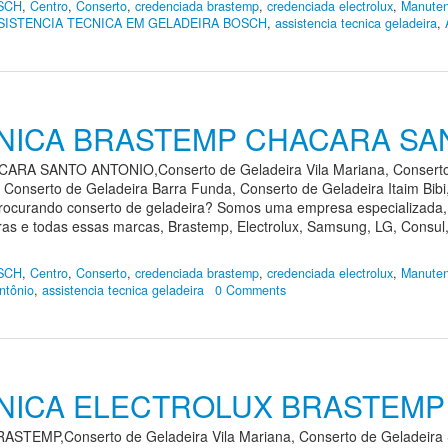
SCH
,
Centro
,
Conserto
,
credenciada brastemp
,
credenciada electrolux
,
Manuten
SISTENCIA TECNICA EM GELADEIRA BOSCH
,
assistencia tecnica geladeira
,
CNICA BRASTEMP CHACARA SA
SANTO ANTONIO,Conserto de Geladeira Vila Mariana, Conserto de
 Conserto de Geladeira Barra Funda, Conserto de Geladeira Itaim Bib
Procurando conserto de geladeira? Somos uma empresa especializada, 
as e todas essas marcas, Brastemp, Electrolux, Samsung, LG, Consul, 
SCH
,
Centro
,
Conserto
,
credenciada brastemp
,
credenciada electrolux
,
Manuten
ntônio
,
assistencia tecnica geladeira
0 Comments
CNICA ELECTROLUX BRASTEMP
MP,Conserto de Geladeira Vila Mariana, Conserto de Geladeira Sa