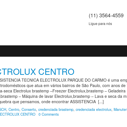
(11) 3564-4559
Ligue para nós
CTROLUX CENTRO
TENCIA TECNICA ELECTROLUX PARQUE DO CARMO é uma empresa sé
trodomésticos que atua em vários bairros de São Paulo, com anos de t
a-seca Electrolux brastemp –Freezer Electrolux,brastemp – Geladeira 
x,brastemp – Máquina de lavar Electrolux,brastemp – Lava e seca da 
o quebra que pensamos, onde encontrar ASSISTENCIA [...]
SCH
,
Centro
,
Conserto
,
credenciada brastemp
,
credenciada electrolux
,
Manuten
LECTROLUX CENTRO
0 Comments