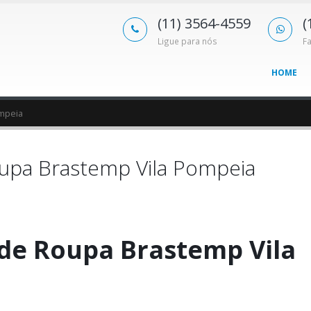
(11) 3564-4559
(
Ligue para nós
F
HOME
ompeia
upa Brastemp Vila Pompeia
de Roupa Brastemp Vila