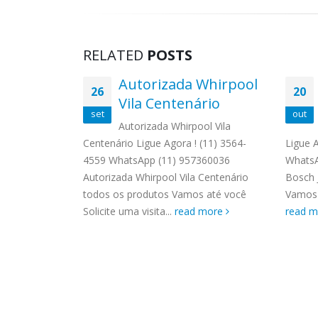
RELATED
POSTS
Ariston
Autorizada Whirpool
26
20
Vila Centenário
set
out
 Itaim Bibi
Autorizada Whirpool Vila
559
Centenário Ligue Agora ! (11) 3564-
Ligue 
 Autorizada
4559 WhatsApp (11) 957360036
WhatsA
os produtos
Autorizada Whirpool Vila Centenário
Bosch 
a visita...
todos os produtos Vamos até você
Vamos a
Solicite uma visita...
read more
read 