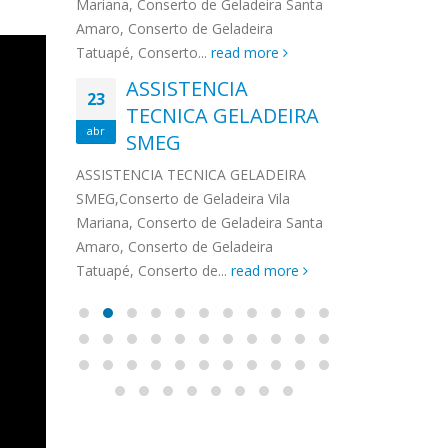
na,
Mariana, Conserto de Geladeira Santa
MA
MOEMA
na região de 
maro,
Amaro, Conserto de Geladeira
serviços de...
TECNICA CONSUL
CONSERTO DE GELADEIRA DAKO
Auto
ore
Tatuapé, Conserto...
read more
ASS
 de Geladeira Vila
MOEMA,Conserto de Geladeira Vila
Ligu
23
ASSISTENCIA
rto de Geladeira
Mariana, Conserto de Geladeira
TEC
Wha
23
EMP
TECNICA GELADEIRA
abr
onserto de
Santa Amaro, Conserto de
Auto
PIN
abr
pé, Conserto de...
SMEG
Geladeira Tatuapé, Conserto...
todo
ASSISTENCI
read more
Soli
EMP
ASSISTENCIA TECNICA GELADEIRA
PINHEIROS é
eira
SMEG,Conserto de Geladeira Vila
atua na regi
eira
Mariana, Conserto de Geladeira Santa
realizando se
deira
Amaro, Conserto de Geladeira
Tatuapé, Conserto de...
read more