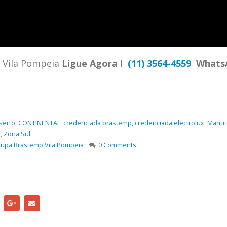
TENCIA BRASTEMP PROXIMO A
SPECIALIZADA Brastemp
 SP Ligue Agora ! (11) 3564-
hatsApp (11) 9 57360036
zada Brastemp Grande sp todos
Vila Pompeia
Ligue Agora !
(11) 3564-4559
Whats
dutos Brastemp. em...
more
serto
,
CONTINENTAL
,
credenciada brastemp
,
credenciada electrolux
,
Manut
e
,
Zona Sul
oupa Brastemp Vila Pompeia
0 Comments