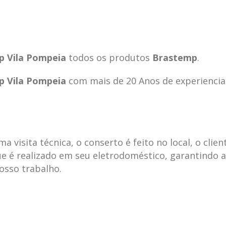
p Vila Pompeia
todos os produtos
Brastemp
.
p Vila Pompeia
com mais de 20 Anos de experiencia
visita técnica, o conserto é feito no local, o clien
e é realizado em seu eletrodoméstico, garantindo 
nosso trabalho.
ecnica
ASSISTENCIA
conse
19
10
la
TECNICA
gelad
abr
jan
ELECTROLUX ALTO
elect
DA LAPA
verde
mp bela