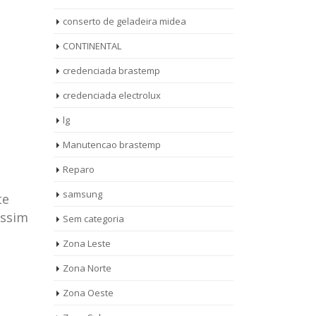
conserto de geladeira midea
CONTINENTAL
credenciada brastemp
credenciada electrolux
lg
Manutencao brastemp
Reparo
samsung
te
assim
Sem categoria
rto de
ASSISTENCIA
Zona Leste
10
27
eira
TECNICA
Zona Norte
jan
ag
rolux casa
BRASTEMP
Zona Oeste
MOOCA
AUT