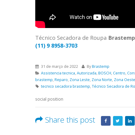
ASSIS
Brastemp Grande sp todos os
MIM E
produtos Brastemp. em toda sp
GRANDE
Autorizada...
read more
4559 W
Autori
Técnico Secadora de Roupa
Brastemp
os pro
(11) 9 8958-3703
read 
31 de março de 2022
By
Brastemp
Assistencia tecnica
,
Autorizada
,
BOSCH
,
Centro
,
Con
brastemp
,
Reparo
,
Zona Leste
,
Zona Norte
,
Zona Oest
tecnico secadora brastemp
,
Técnico Secadora de R
social position
Share this post