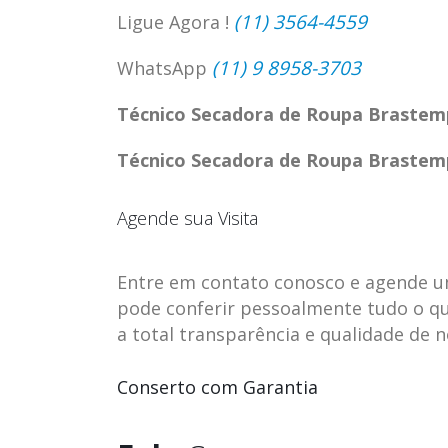
(11) 3564-4559
Ligue Agora !
(11) 9 8958-3703
WhatsApp
Técnico Secadora de Roupa Brastem
Técnico Secadora de Roupa Brastem
Agende sua Visita
Entre em contato conosco e agende uma 
pode conferir pessoalmente tudo o qu
a total transparência e qualidade de 
ASSISTENCIA
assistencia t
23
23
TECNICA EM
brastemp be
Conserto com Garantia
abr
abr
GELADEIRA
vista
CONTINENTAL
assistencia tecnica braste