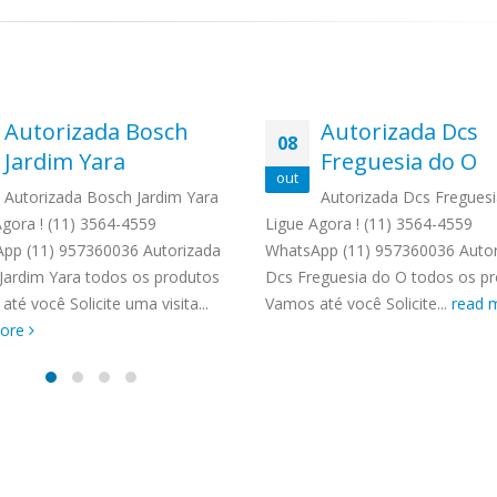
Autorizada Bosch
Autorizada Dcs
08
Jardim Yara
Freguesia do O
out
Autorizada Bosch Jardim Yara
Autorizada Dcs Fregues
Agora ! (11) 3564-4559
Ligue Agora ! (11) 3564-4559
pp (11) 957360036 Autorizada
WhatsApp (11) 957360036 Autor
Jardim Yara todos os produtos
Dcs Freguesia do O todos os p
té você Solicite uma visita...
Vamos até você Solicite...
read 
more