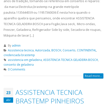
anos de tradição, tornando-se referência em consertos e reparos:
da marca Electrolux,brastemp na grande metrópole
paulista.1135644559 ou 11957360036 É nesta hora quando o
aparelho quebra que pensamos, onde encontrar ASSISTENCIA
TECNICA GELADEIRA BOSCH para Fogão,lava secA, Micro-ondas,
Freezer, Geladeira, Refrigerador Side by side, Secadora de roupas,
Máquina de lavar [...]
By
admin
Assistencia tecnica
,
Autorizada
,
BOSCH
,
Conserto
,
CONTINENTAL
,
credenciada brastemp
assistencia em geladeira
,
ASSISTENCIA TECNICA GELADEIRA BOSCH
,
conserto de geladeira
0 Comments
Read more...
ASSISTENCIA TECNICA
23
BRASTEMP PINHEIROS
abr