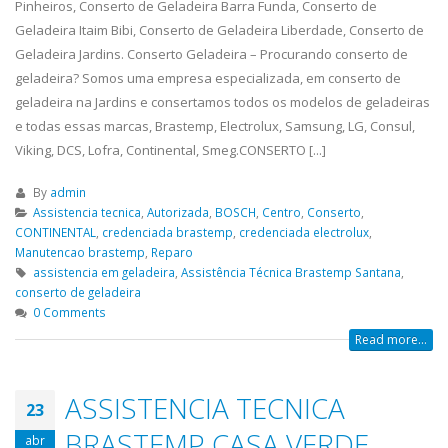
Pinheiros, Conserto de Geladeira Barra Funda, Conserto de
Geladeira Itaim Bibi, Conserto de Geladeira Liberdade, Conserto de
Geladeira Jardins. Conserto Geladeira – Procurando conserto de
geladeira? Somos uma empresa especializada, em conserto de
geladeira na Jardins e consertamos todos os modelos de geladeiras
e todas essas marcas, Brastemp, Electrolux, Samsung, LG, Consul,
Viking, DCS, Lofra, Continental, Smeg.CONSERTO [...]
By
admin
Assistencia tecnica
,
Autorizada
,
BOSCH
,
Centro
,
Conserto
,
CONTINENTAL
,
credenciada brastemp
,
credenciada electrolux
,
Manutencao brastemp
,
Reparo
assistencia em geladeira
,
Assistência Técnica Brastemp Santana
,
conserto de geladeira
0 Comments
Read more...
ASSISTENCIA TECNICA
23
BRASTEMP CASA VERDE
abr