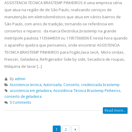
ASSISTENCIA TECNICA BRASTEMP PINHEIROS é uma empresa séria
que atua na região de de São Paulo, realizando serviços de
manutenção em eletrodomésticos que atua em vários bairros de
São Paulo, com anos de tradição, tornando-se referência em
consertos e reparos: da marca Electrolux,brastemp na grande
metrópole paulista.1135644559 ou 11957360036 É nesta hora quando
o aparelho quebra que pensamos, onde encontrar ASSISTENCIA
TECNICA BRASTEMP PINHEIROS para Fogão,lava secA, Micro-ondas,
Freezer, Geladeira, Refrigerador Side by side, Secadora de roupas,
Máquina de lavar [...]
By
admin
Assistencia tecnica
,
Autorizada
,
Conserto
,
credenciada brastemp
assistencia em geladeira
,
Assistência Técnica Brastemp Pinheiros
,
conserto de geladeira
0 Comments
Read more...
1
2