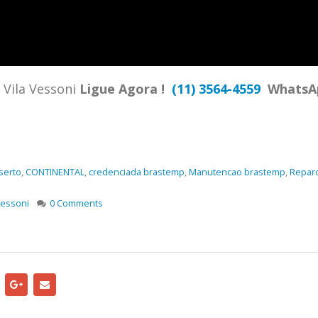
TENCIA BRASTEMP PROXIMO A
SPECIALIZADA Brastemp
 SP Ligue Agora ! (11) 3564-
hatsApp (11) 9 57360036
zada Brastemp Grande sp todos
Vila Vessoni
Ligue Agora !
(11) 3564-4559
WhatsA
dutos Brastemp. em...
more
serto
,
CONTINENTAL
,
credenciada brastemp
,
Manutencao brastemp
,
Repar
Vessoni
0 Comments