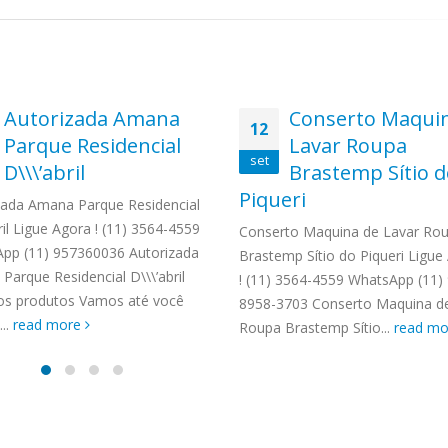
Autorizada Amana
Conserto Maqui
12
Parque Residencial
Lavar Roupa
set
D\\\’abril
Brastemp Sítio 
Piqueri
zada Amana Parque Residencial
ril Ligue Agora ! (11) 3564-4559
Conserto Maquina de Lavar Ro
pp (11) 957360036 Autorizada
Brastemp Sítio do Piqueri Ligue
Parque Residencial D\\\’abril
! (11) 3564-4559 WhatsApp (11)
os produtos Vamos até você
8958-3703 Conserto Maquina d
...
read more
Roupa Brastemp Sítio...
read m