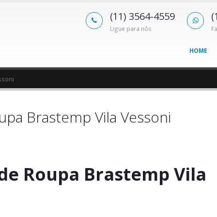
(11) 3564-4559
(
Ligue para nós
F
HOME
ssoni
upa Brastemp Vila Vessoni
de Roupa Brastemp Vila