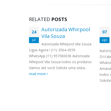
RELATED
POSTS
gão
Autorizada Whirpool
24
07
la das
Vila Souza
jul
ago
Autorizada Whirpool Vila Souza
Ligue Agora ! (11) 3564-4559
 Vila das
Autori
WhatsApp (11) 957360036 Autorizada
1) 3564-4559
D\\\’ab
Whirpool Vila Souza todos os produtos
03 Conserto
WhatsA
Vamos até você Solicite uma visita...
 Belezas
Amana 
read more
emp.
todos 
ore
Solicite