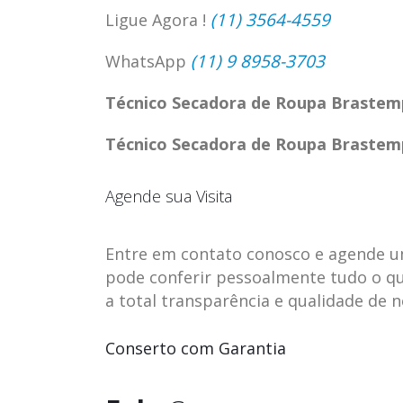
(11) 3564-4559
Ligue Agora !
(11) 9 8958-3703
WhatsApp
Técnico Secadora de Roupa Brastemp
Técnico Secadora de Roupa Brastemp
Agende sua Visita
Entre em contato conosco e agende uma 
pode conferir pessoalmente tudo o qu
a total transparência e qualidade de 
ASSISTENCIA
assistencia t
23
23
TECNICA EM
brastemp be
Conserto com Garantia
abr
abr
GELADEIRA
vista
CONTINENTAL
assistencia tecnica braste