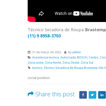
ASSIS
Brastemp Grande sp todos os
MIM E
produtos Brastemp. em toda sp
GRANDE
Autorizada...
read more
4559 W
Autori
Técnico Secadora de Roupa
Brastemp
os pro
(11) 9 8958-3703
read 
31 de março de 2022
By
admin
Assistencia tecnica
,
Autorizada
,
BOSCH
,
Centro
,
Con
Zona Leste
,
Zona Norte
,
Zona Oeste
,
Zona Sul
tecnico
,
Técnico Secadora de Roupa Brastemp Vila 
social position
Share this post