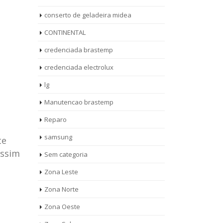
conserto de geladeira midea
CONTINENTAL
credenciada brastemp
credenciada electrolux
lg
Manutencao brastemp
Reparo
samsung
te
assim
Sem categoria
rto de
ASSISTENCIA
Zona Leste
10
27
eira
TECNICA
Zona Norte
jan
ag
rolux casa
BRASTEMP
Zona Oeste
MOOCA
AUT