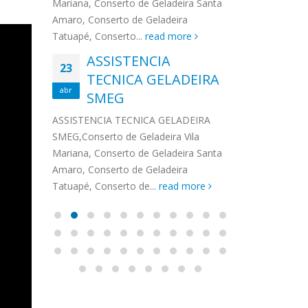
na,
Mariana, Conserto de Geladeira Santa
MA
MOEMA
na região de 
maro,
Amaro, Conserto de Geladeira
serviços de...
TECNICA CONSUL
CONSERTO DE GELADEIRA DAKO
Auto
ore
Tatuapé, Conserto...
read more
ASS
 de Geladeira Vila
MOEMA,Conserto de Geladeira Vila
Ligu
23
ASSISTENCIA
rto de Geladeira
Mariana, Conserto de Geladeira
TEC
Wha
23
EMP
TECNICA GELADEIRA
abr
onserto de
Santa Amaro, Conserto de
Auto
PIN
abr
pé, Conserto de...
SMEG
Geladeira Tatuapé, Conserto...
todo
ASSISTENCI
read more
Soli
EMP
ASSISTENCIA TECNICA GELADEIRA
PINHEIROS é
eira
SMEG,Conserto de Geladeira Vila
atua na regi
eira
Mariana, Conserto de Geladeira Santa
realizando se
deira
Amaro, Conserto de Geladeira
Tatuapé, Conserto de...
read more