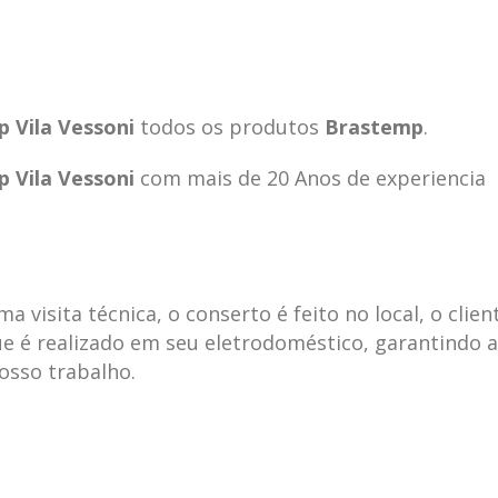
 Vila Vessoni
todos os produtos
Brastemp
.
 Vila Vessoni
com mais de 20 Anos de experiencia
visita técnica, o conserto é feito no local, o clien
e é realizado em seu eletrodoméstico, garantindo 
nosso trabalho.
ecnica
ASSISTENCIA
conse
19
10
la
TECNICA
gelad
abr
jan
ELECTROLUX ALTO
elect
DA LAPA
verde
mp bela