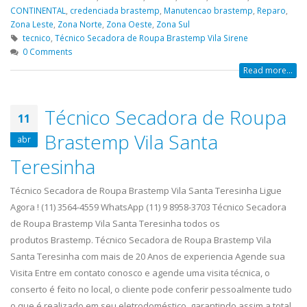
CONTINENTAL
,
credenciada brastemp
,
Manutencao brastemp
,
Reparo
,
Zona Leste
,
Zona Norte
,
Zona Oeste
,
Zona Sul
tecnico
,
Técnico Secadora de Roupa Brastemp Vila Sirene
0 Comments
Read more...
Técnico Secadora de Roupa
11
Brastemp Vila Santa
abr
Teresinha
Técnico Secadora de Roupa Brastemp Vila Santa Teresinha Ligue
Agora ! (11) 3564-4559 WhatsApp (11) 9 8958-3703 Técnico Secadora
de Roupa Brastemp Vila Santa Teresinha todos os
produtos Brastemp. Técnico Secadora de Roupa Brastemp Vila
Santa Teresinha com mais de 20 Anos de experiencia Agende sua
Visita Entre em contato conosco e agende uma visita técnica, o
conserto é feito no local, o cliente pode conferir pessoalmente tudo
o que é realizado em seu eletrodoméstico, garantindo assim a total