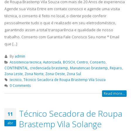
de Roupa Brastemp Vila Souza com mais de 20 Anos de experiencia
Agende sua Visita Entre em contato conosco e agende uma visita
técnica, o conserto é feito no local, o cliente pode conferir
pessoalmente tudo o que é realizado em seu eletrodoméstico,
garantindo assim a total transparência e qualidade de nosso
trabalho. Conserto com Garantia Fale Conosco Seu nome * Email
que [...]
By
admin
Assistencia tecnica
,
Autorizada
,
BOSCH
,
Centro
,
Conserto
,
CONTINENTAL
,
credenciada brastemp
,
Manutencao brastemp
,
Reparo
,
Zona Leste
,
Zona Norte
,
Zona Oeste
,
Zona Sul
tecnico
,
Técnico Secadora de Roupa Brastemp Vila Souza
0 Comments
Read more...
Técnico Secadora de Roupa
11
Brastemp Vila Solange
abr