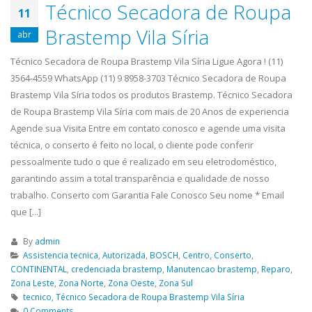
Técnico Secadora de Roupa
11
Brastemp Vila Síria
abr
Técnico Secadora de Roupa Brastemp Vila Síria Ligue Agora ! (11)
3564-4559 WhatsApp (11) 9 8958-3703 Técnico Secadora de Roupa
Brastemp Vila Síria todos os produtos Brastemp. Técnico Secadora
de Roupa Brastemp Vila Síria com mais de 20 Anos de experiencia
Agende sua Visita Entre em contato conosco e agende uma visita
técnica, o conserto é feito no local, o cliente pode conferir
pessoalmente tudo o que é realizado em seu eletrodoméstico,
garantindo assim a total transparência e qualidade de nosso
trabalho. Conserto com Garantia Fale Conosco Seu nome * Email
que [...]
By
admin
Assistencia tecnica
,
Autorizada
,
BOSCH
,
Centro
,
Conserto
,
CONTINENTAL
,
credenciada brastemp
,
Manutencao brastemp
,
Reparo
,
Zona Leste
,
Zona Norte
,
Zona Oeste
,
Zona Sul
tecnico
,
Técnico Secadora de Roupa Brastemp Vila Síria
0 Comments