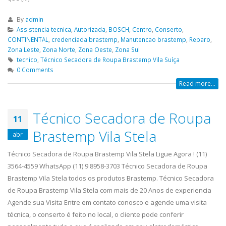
By
admin
Assistencia tecnica
,
Autorizada
,
BOSCH
,
Centro
,
Conserto
,
CONTINENTAL
,
credenciada brastemp
,
Manutencao brastemp
,
Reparo
,
Zona Leste
,
Zona Norte
,
Zona Oeste
,
Zona Sul
tecnico
,
Técnico Secadora de Roupa Brastemp Vila Suíça
0 Comments
Read more...
Técnico Secadora de Roupa
11
Brastemp Vila Stela
abr
Técnico Secadora de Roupa Brastemp Vila Stela Ligue Agora ! (11)
3564-4559 WhatsApp (11) 9 8958-3703 Técnico Secadora de Roupa
Brastemp Vila Stela todos os produtos Brastemp. Técnico Secadora
de Roupa Brastemp Vila Stela com mais de 20 Anos de experiencia
Agende sua Visita Entre em contato conosco e agende uma visita
técnica, o conserto é feito no local, o cliente pode conferir