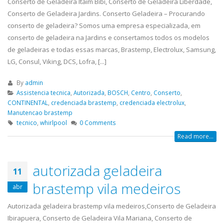
Conserto de Geladeira Itaim Bibi, Conserto de Geladeira Liberdade,
Conserto de Geladeira Jardins. Conserto Geladeira – Procurando
conserto de geladeira? Somos uma empresa especializada, em
conserto de geladeira na Jardins e consertamos todos os modelos
de geladeiras e todas essas marcas, Brastemp, Electrolux, Samsung,
LG, Consul, Viking, DCS, Lofra, [...]
By
admin
Assistencia tecnica
,
Autorizada
,
BOSCH
,
Centro
,
Conserto
,
CONTINENTAL
,
credenciada brastemp
,
credenciada electrolux
,
Manutencao brastemp
tecnico
,
whirlpool
0 Comments
Read more...
autorizada geladeira
11
brastemp vila medeiros
abr
Autorizada geladeira brastemp vila medeiros,Conserto de Geladeira
Ibirapuera, Conserto de Geladeira Vila Mariana, Conserto de