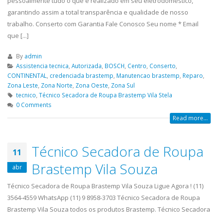
pessoalmente tudo o que é realizado em seu eletrodoméstico,
garantindo assim a total transparência e qualidade de nosso
trabalho. Conserto com Garantia Fale Conosco Seu nome * Email
que [...]
By
admin
Assistencia tecnica
,
Autorizada
,
BOSCH
,
Centro
,
Conserto
,
CONTINENTAL
,
credenciada brastemp
,
Manutencao brastemp
,
Reparo
,
Zona Leste
,
Zona Norte
,
Zona Oeste
,
Zona Sul
tecnico
,
Técnico Secadora de Roupa Brastemp Vila Stela
0 Comments
Read more...
Técnico Secadora de Roupa
11
Brastemp Vila Souza
abr
Técnico Secadora de Roupa Brastemp Vila Souza Ligue Agora ! (11)
3564-4559 WhatsApp (11) 9 8958-3703 Técnico Secadora de Roupa
Brastemp Vila Souza todos os produtos Brastemp. Técnico Secadora