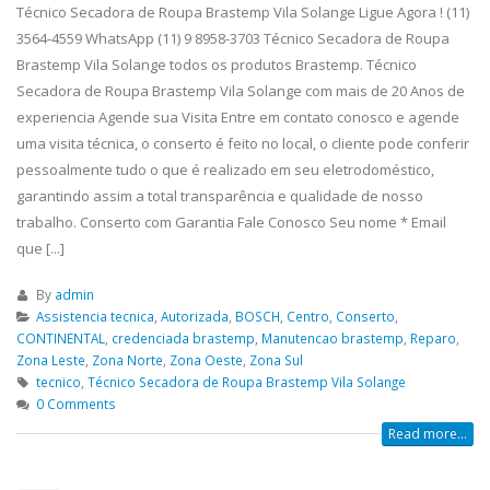
Técnico Secadora de Roupa Brastemp Vila Solange Ligue Agora ! (11)
3564-4559 WhatsApp (11) 9 8958-3703 Técnico Secadora de Roupa
Brastemp Vila Solange todos os produtos Brastemp. Técnico
Secadora de Roupa Brastemp Vila Solange com mais de 20 Anos de
experiencia Agende sua Visita Entre em contato conosco e agende
uma visita técnica, o conserto é feito no local, o cliente pode conferir
pessoalmente tudo o que é realizado em seu eletrodoméstico,
garantindo assim a total transparência e qualidade de nosso
trabalho. Conserto com Garantia Fale Conosco Seu nome * Email
que [...]
By
admin
Assistencia tecnica
,
Autorizada
,
BOSCH
,
Centro
,
Conserto
,
CONTINENTAL
,
credenciada brastemp
,
Manutencao brastemp
,
Reparo
,
Zona Leste
,
Zona Norte
,
Zona Oeste
,
Zona Sul
tecnico
,
Técnico Secadora de Roupa Brastemp Vila Solange
0 Comments
Read more...