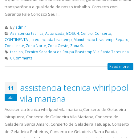
transparência e qualidade de nosso trabalho. Conserto com
Garantia Fale Conosco Seu [...]
By
admin
Assistencia tecnica
,
Autorizada
,
BOSCH
,
Centro
,
Conserto
,
CONTINENTAL
,
credenciada brastemp
,
Manutencao brastemp
,
Reparo
,
Zona Leste
,
Zona Norte
,
Zona Oeste
,
Zona Sul
tecnico
,
Técnico Secadora de Roupa Brastemp Vila Santa Teresinha
0 Comments
Read more...
assistencia tecnica whirlpool
11
vila mariana
abr
Assistencia tecnica whirlpool vila mariana,Conserto de Geladeira
Ibirapuera, Conserto de Geladeira Vila Mariana, Conserto de
Geladeira Santa Amaro, Conserto de Geladeira Tatuapé, Conserto
de Geladeira Pinheiros, Conserto de Geladeira Barra Funda,