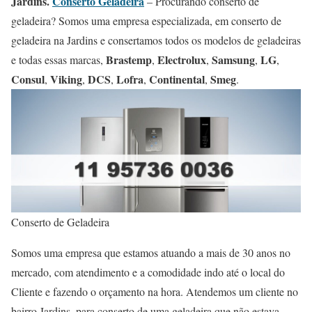
Jardins.
Conserto Geladeira
– Procurando conserto de
geladeira? Somos uma empresa especializada, em conserto de
geladeira na Jardins e consertamos todos os modelos de geladeiras
Brastemp
Electrolux
Samsung
LG
e todas essas marcas,
,
,
,
,
Consul
Viking
DCS
Lofra
Continental
Smeg
,
,
,
,
,
.
Conserto de Geladeira
Somos uma empresa que estamos atuando a mais de 30 anos no
mercado, com atendimento e a comodidade indo até o local do
Cliente e fazendo o orçamento na hora. Atendemos um cliente no
bairro Jardins, para conserto de uma geladeira que não estava