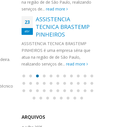
 Santa
Vila Mariana,
MA
Guedes
na região de de São Paulo, realizando
ag
Santa Amaro,
serviços de...
read more
 GELADEIRA DAKO
Autorizada Continental Vila Guedes
Tatuapé, Con
ASSISTENCIA
 de Geladeira Vila
Ligue Agora ! (11) 3564-4559
CON
23
ASS
rto de Geladeira
TECNICA BRASTEMP
WhatsApp (11) 957360036
BOS
19
IRA
abr
BR
onserto de
Autorizada Continental Vila Guedes
Gela
PINHEIROS
abr
pé, Conserto...
todos os produtos Vamos até você
GEL
de G
ASSISTENCIA TECNICA BRASTEMP
Solicite uma visita...
read more
Cons
FREGUES
IRA
PINHEIROS é uma empresa séria que
Cons
a
atua na região de de São Paulo,
ASSISTENCI
deira.
 Santa
realizando serviços de...
read more
FREGUESIA D
Geladeira Vil
ore
Geladeira Sa
Geladeira Tat
 técnico
ARQUIVOS