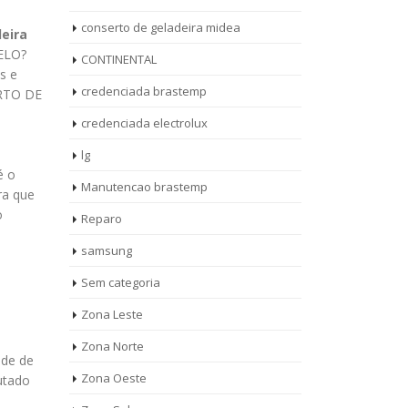
conserto de geladeira midea
eira
ELO?
CONTINENTAL
s e
credenciada brastemp
RTO DE
credenciada electrolux
lg
é o
Manutencao brastemp
ra que
o
Reparo
samsung
Sem categoria
STENCIA
AUTORIZADA
Zona Leste
27
22
ICA
CONTINENTAL
Zona Norte
ago
ag
STEMP
GELADEIRA
nde de
Zona Oeste
utado
AUTORIZADA CONTINENTAL
Auto