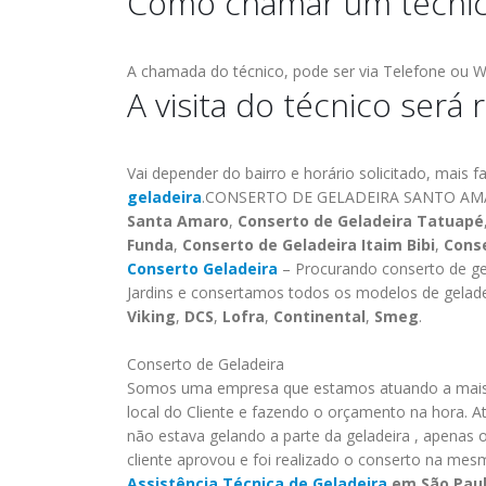
Como chamar um técnico
ASSISTENCIA BRASTEMP PROXIMO A
s os
MIM ESPECIALIZADA Brastemp
oda sp
GRANDE SP Ligue Agora ! (11) 3564-
A chamada do técnico, pode ser via Telefone ou W
4559 WhatsApp (11) 9 57360036
A visita do técnico será
Autorizada Brastemp Grande sp todos
os produtos Brastemp. em...
read more
Vai depender do bairro e horário solicitado, mais 
geladeira
.CONSERTO DE GELADEIRA SANTO A
Santa Amaro
,
Conserto de Geladeira Tatuapé
Funda
,
Conserto de Geladeira Itaim Bibi
,
Conse
Conserto Geladeira
– Procurando conserto de ge
Jardins e consertamos todos os modelos de gelad
Viking
,
DCS
,
Lofra
,
Continental
,
Smeg
.
Conserto de Geladeira
Somos uma empresa que estamos atuando a mais 
local do Cliente e fazendo o orçamento na hora. A
não estava gelando a parte da geladeira , apenas 
cliente aprovou e foi realizado o conserto na mesma
Assistência Técnica de Geladeira
em São Pau