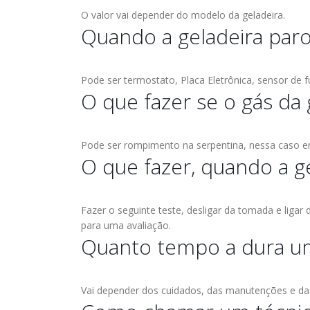
BRASTEMP
electro
d more
assistencia tecnica
O valor vai depender do modelo da geladeira.
abr
Conser
GELADEIRA
CONSERTO DE GELADEIRA
electrolux ,Conserto de Ge
Quando a geladeira paro
 DE
Conser
BRASTEMP PROXIMO A MIM
FREGUESIA DO Ó
Vila Mariana, Conserto de
EM
ESPECIALIZADA Brastemp GRANDE
Geladeira Santa Amaro, C
ASSISTENCIA BRASTEMP
23
SP Ligue Agora ! (11) 3564-4559
de Geladeira Tatuapé, Con
Pode ser termostato, Placa Eletrônica, sensor de fu
GELADEIRA FREGUESIA DO
WhatsApp (11) 9 57360036 Autorizada
abr
de...
read more
O que fazer se o gás da 
IRA OSASCO
Ó,Conserto de Geladeira Vila
Brastemp Grande sp todos os...
mp GRANDE
Mariana, Conserto de Geladeira
ASSIS
read more
4-4559
Santa Amaro, Conserto de
CASA V
6 Autorizada
Pode ser rompimento na serpentina, nessa caso en
Geladeira Tatuapé,...
read more
Vila M
O que fazer, quando a g
s os
Santa 
da...
Tatuap
Fazer o seguinte teste, desligar da tomada e ligar
A DA
para uma avaliação.
Quanto tempo a dura um
ASSISTENCIA
 BRASTEMP
13
BRASTEMP PROXIMO
mp GRANDE
jul
A MIM
Vai depender dos cuidados, das manutenções e da
4-4559
6 Autorizada