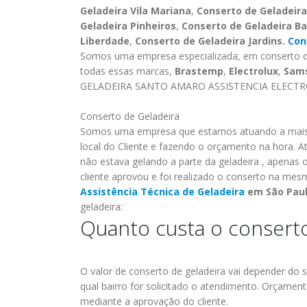
Geladeira Vila Mariana
,
Conserto de Geladeir
Geladeira Pinheiros
,
Conserto de Geladeira Ba
Liberdade
,
Conserto de Geladeira Jardins.
Con
Somos uma empresa especializada, em conserto de
todas essas marcas,
Brastemp
,
Electrolux
,
Sam
GELADEIRA SANTO AMARO ASSISTENCIA ELECTROL
Conserto de Geladeira
Somos uma empresa que estamos atuando a mais 
local do Cliente e fazendo o orçamento na hora. A
não estava gelando a parte da geladeira , apenas 
cliente aprovou e foi realizado o conserto na mesma
Assistência Técnica de Geladeira
em São Pau
geladeira:
Quanto custa o conserto
assistencia tecnica
ASSISTENCIA
23
19
brastemp bela
TECNICA
abr
abr
vista
ELECTROLUX
O valor de conserto de geladeira vai depender do s
qual bairro for solicitado o atendimento.
Orçamento
DA LAPA
assistencia tecnica brastemp bela
mediante a aprovação do cliente.