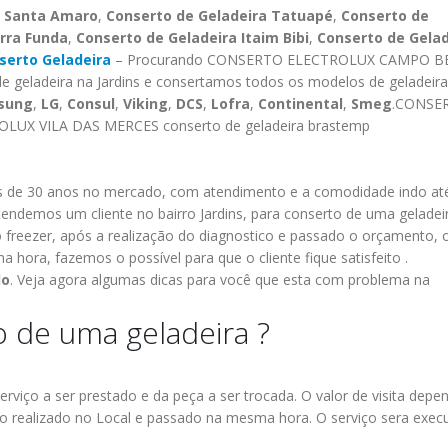
a Santa Amaro
,
Conserto de Geladeira Tatuapé
,
Conserto de
rra Funda
,
Conserto de Geladeira Itaim Bibi
,
Conserto de Gelad
serto Geladeira
– Procurando CONSERTO ELECTROLUX CAMPO B
 geladeira na Jardins e consertamos todos os modelos de geladeira
sung
,
LG
,
Consul
,
Viking
,
DCS
,
Lofra
,
Continental
,
Smeg
.CONSE
UX VILA DAS MERCES conserto de geladeira brastemp
de 30 anos no mercado, com atendimento e a comodidade indo at
tendemos um cliente no bairro Jardins, para conserto de uma geladei
o freezer, após a realização do diagnostico e passado o orçamento, 
 hora, fazemos o possível para que o cliente fique satisfeito .
lo
.
Veja agora algumas dicas para você que esta com problema na
 de uma geladeira ?
conserto de
ASSI
10
10
geladeira
TECN
jan
jan
 ALTO
electrolux casa
BRA
erviço a ser prestado e da peça a ser trocada.
O valor de visita depe
 realizado no Local e passado na mesma hora.
O serviço sera exec
verde
MOOCA