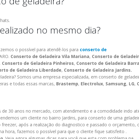
 de geladeira?
hats.
 realizado no mesmo dia?
fazemos o possível para atendê-los para
conserto de
MARO.
Conserto de Geladeira Vila Mariana
,
Conserto de Geladei
,
Conserto de Geladeira Pinheiros
,
Conserto de Geladeira Barr
rto de Geladeira Liberdade
,
Conserto de Geladeira Jardins.
ladeira? Somos uma empresa especializada, em conserto de geladei
eiras e todas essas marcas,
Brastemp
,
Electrolux
,
Samsung
,
LG
,
de 30 anos no mercado, com atendimento e a comodidade indo at
tendemos um cliente no bairro Jardins, para conserto de uma geladei
o freezer, após a realização do diagnostico e passado o orçamento, 
 hora, fazemos o possível para que o cliente fique satisfeito .
lo
.
Veja agora algumas dicas para você que esta com problema na