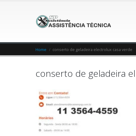
Home
conserto de geladeira electrolux casa verde
conserto de geladeira e