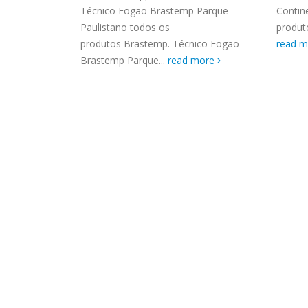
ASSIS
Mãe Ceu
Técnico Fogão Brastemp Parque
Contin
Brastemp Grande sp todos os
MIM E
emp. Técnico
Paulistano todos os
produto
produtos Brastemp. em toda sp
GRANDE
produtos Brastemp. Técnico Fogão
read 
Autorizada...
read more
4559 W
Brastemp Parque...
read more
Autori
os pro
read 