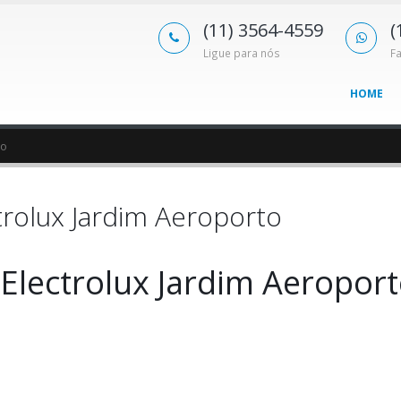
(11) 3564-4559
(
Ligue para nós
F
HOME
to
trolux Jardim Aeroporto
 Electrolux Jardim Aeropor