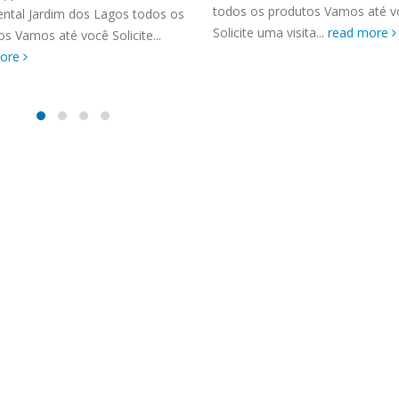
TENCIA BRASTEMP PROXIMO A
todos os produtos Vamos até v
ental Jardim dos Lagos todos os
SPECIALIZADA Brastemp
Solicite uma visita...
read more
s Vamos até você Solicite...
 SP Ligue Agora ! (11) 3564-
more
hatsApp (11) 9 57360036
zada Brastemp Grande sp todos
dutos Brastemp. em...
more