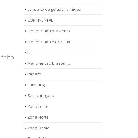
conserto de geladeira midea
CONTINENTAL
credenciada brastemp
credenciada electrolux
lg
 feito
Manutencao brastemp
Reparo
samsung
Sem categoria
rto de
ASSISTENCIA
Zona Leste
10
27
eira
TECNICA
Zona Norte
jan
ag
rolux casa
BRASTEMP
Zona Oeste
MOOCA
AUT