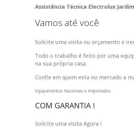
Assistência Técnica Electrolux Jardi
Vamos até você
Solicite uma visita ou orçamento e ire
Todo o trabalho é feito por uma equi
na sua própria casa.
Confie em quem esta no mercado a mai
Equipamentos Nacionais e Importados
ASSISTENCIA
assistencia t
COM GARANTIA !
23
23
TECNICA EM
brastemp be
abr
abr
GELADEIRA
vista
Solicite uma visita Agora !
CONTINENTAL
assistencia tecnica braste