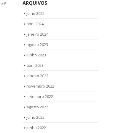
ARQUIVOS
ocê
produtos Vamos até você Solicite...
todos os pro
read more
Solicite...
rea
julho 2025
abril 2024
janeiro 2024
agosto 2023
junho 2023
abril 2023
janeiro 2023
novembro 2022
setembro 2022
agosto 2022
julho 2022
junho 2022