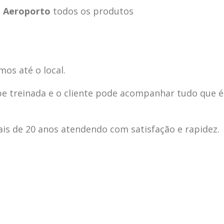
m Aeroporto
todos os produtos
mos até o local.
pe treinada e o cliente pode acompanhar tudo que é
s de 20 anos atendendo com satisfação e rapidez.
ecnica
ASSISTENCIA
conse
19
10
la
TECNICA
gelad
abr
jan
ELECTROLUX ALTO
elect
DA LAPA
verde
mp bela