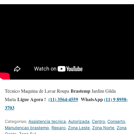
Brastemp
Técnico Maquina de Lavar Roupa
Jardim Gilda
Ligue Agora !
(11) 3564-4559
WhatsApp
(11) 9 8958-
Maria
3703
Categorias:
Assistencia tecnica
,
Autorizada
,
Centro
,
Conserto
,
Manutencao brastemp
,
Reparo
,
Zona Leste
,
Zona Norte
,
Zona
Oeste
,
Zona Sul