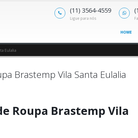
(11) 3564-4559
(
Ligue para nós
F
HOME
a Eulalia
a Brastemp Vila Santa Eulalia
de Roupa Brastemp Vila