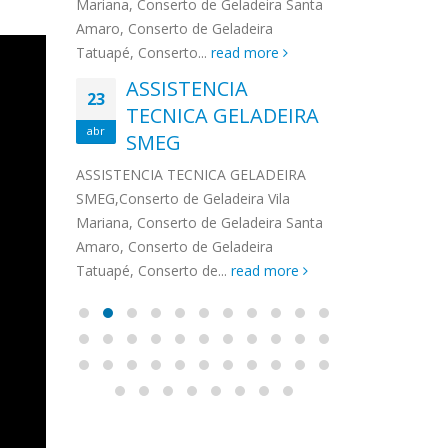
na,
Mariana, Conserto de Geladeira Santa
MA
MOEMA
na região de 
maro,
Amaro, Conserto de Geladeira
serviços de...
TECNICA CONSUL
CONSERTO DE GELADEIRA DAKO
Auto
ore
Tatuapé, Conserto...
read more
ASS
 de Geladeira Vila
MOEMA,Conserto de Geladeira Vila
Ligu
23
ASSISTENCIA
rto de Geladeira
Mariana, Conserto de Geladeira
TEC
Wha
23
EMP
TECNICA GELADEIRA
abr
onserto de
Santa Amaro, Conserto de
Auto
PIN
abr
pé, Conserto de...
SMEG
Geladeira Tatuapé, Conserto...
todo
ASSISTENCI
read more
Soli
EMP
ASSISTENCIA TECNICA GELADEIRA
PINHEIROS é
eira
SMEG,Conserto de Geladeira Vila
atua na regi
eira
Mariana, Conserto de Geladeira Santa
realizando se
deira
Amaro, Conserto de Geladeira
Tatuapé, Conserto de...
read more