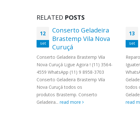
RELATED
POSTS
Conserto Geladeira
12
13
o
Brastemp Vila Nova
set
set
la
Curuçá
Conserto Geladeira Brastemp Vila
Reparo
Nova Curuçá Ligue Agora ! (11) 3564-
Iguate
o Brastemp
4559 WhatsApp (11) 9 8958-3703
WhatsA
 ! (11) 3564-
Conserto Geladeira Brastemp Vila
Gelade
58-3703
Nova Curuçá todos os
todos 
o Brastemp
produtos Brastemp. Conserto
Geladei
Geladeira...
read more
read 
to Ar...