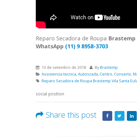
ASSIS
Brastemp Grande sp todos os
MIM E
produtos Brastemp. em toda sp
GRANDE
Autorizada...
read more
4559 W
Autori
Reparo Secadora de Roupa
Brastemp
os pro
WhatsApp
(11) 9 8958-3703
read 
13 de setembro de 2018
By
Brastemp
Assistencia tecnica
,
Autorizada
,
Centro
,
Conserto
,
M
Reparo Secadora de Roupa Brastemp Vila Santa Eula
social position
Share this post