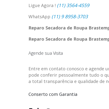
(11) 3564-4559
Ligue Agora !
(11) 9 8958-3703
WhatsApp
Reparo Secadora de Roupa Brastemp 
Reparo Secadora de Roupa Brastemp 
Agende sua Visita
Entre em contato conosco e agende uma 
pode conferir pessoalmente tudo o qu
a total transparência e qualidade de 
ASSISTENCIA
assistencia t
23
23
TECNICA EM
brastemp be
Conserto com Garantia
abr
abr
GELADEIRA
vista
CONTINENTAL
assistencia tecnica braste