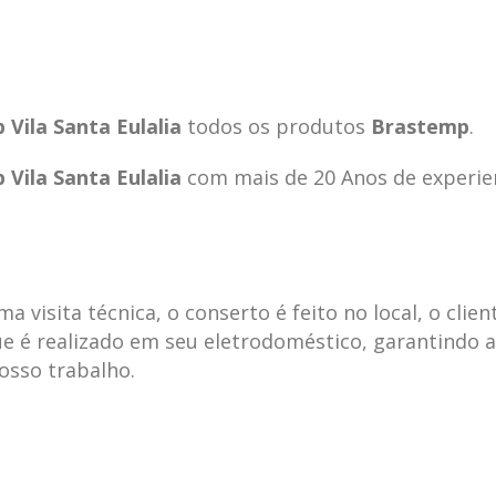
Vila Santa Eulalia
todos os produtos
Brastemp
.
Vila Santa Eulalia
com mais de 20 Anos de experie
visita técnica, o conserto é feito no local, o clien
e é realizado em seu eletrodoméstico, garantindo 
nosso trabalho.
ecnica
ASSISTENCIA
conse
19
10
la
TECNICA
gelad
abr
jan
ELECTROLUX ALTO
elect
DA LAPA
verde
mp bela