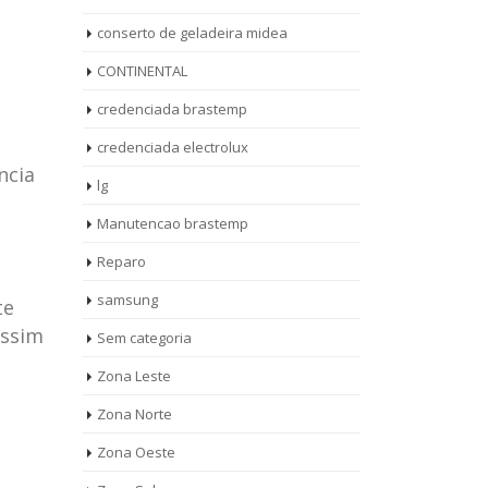
conserto de geladeira midea
CONTINENTAL
credenciada brastemp
credenciada electrolux
ncia
lg
Manutencao brastemp
Reparo
samsung
te
assim
Sem categoria
rto de
ASSISTENCIA
Zona Leste
10
27
eira
TECNICA
Zona Norte
jan
ag
rolux casa
BRASTEMP
Zona Oeste
MOOCA
AUT