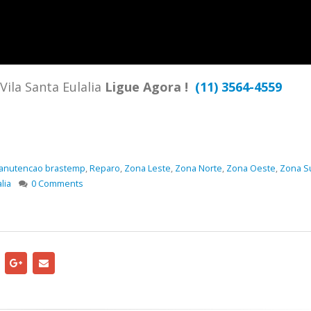
TENCIA BRASTEMP PROXIMO A
SPECIALIZADA Brastemp
 SP Ligue Agora ! (11) 3564-
hatsApp (11) 9 57360036
zada Brastemp Grande sp todos
Vila Santa Eulalia
Ligue Agora !
(11) 3564-4559
dutos Brastemp. em...
more
anutencao brastemp
,
Reparo
,
Zona Leste
,
Zona Norte
,
Zona Oeste
,
Zona S
lia
0 Comments