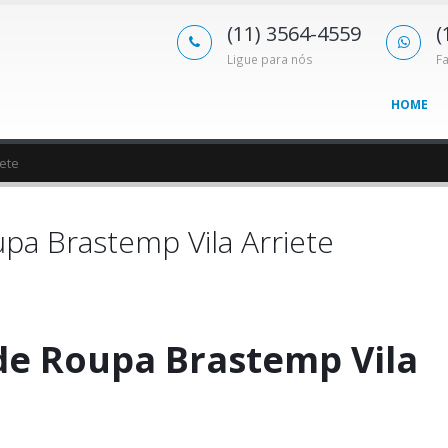
(11) 3564-4559
(
Ligue para nós
F
HOME
ete
pa Brastemp Vila Arriete
de Roupa Brastemp Vila