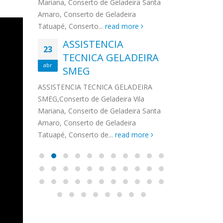
na,
Mariana, Conserto de Geladeira Santa
MA
MOEMA
na região de 
maro,
Amaro, Conserto de Geladeira
serviços de...
TECNICA CONSUL
CONSERTO DE GELADEIRA DAKO
Auto
ore
Tatuapé, Conserto...
read more
ASS
 de Geladeira Vila
MOEMA,Conserto de Geladeira Vila
Ligu
23
ASSISTENCIA
rto de Geladeira
Mariana, Conserto de Geladeira
TEC
Wha
23
EMP
TECNICA GELADEIRA
abr
onserto de
Santa Amaro, Conserto de
Auto
PIN
abr
pé, Conserto de...
SMEG
Geladeira Tatuapé, Conserto...
todo
ASSISTENCI
read more
Soli
EMP
ASSISTENCIA TECNICA GELADEIRA
PINHEIROS é
eira
SMEG,Conserto de Geladeira Vila
atua na regi
eira
Mariana, Conserto de Geladeira Santa
realizando se
deira
Amaro, Conserto de Geladeira
Tatuapé, Conserto de...
read more