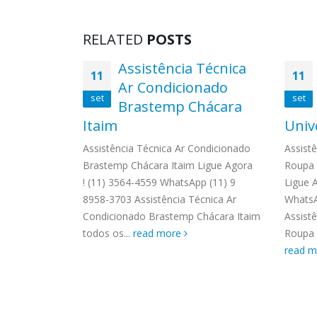
RELATED
POSTS
adora de
Assistência Técnica
11
11
temp
Ar Condicionado
set
set
votas
Brastemp Chácara
Itaim
Univ
upa Brastemp
ora ! (11)
Assistência Técnica Ar Condicionado
Assist
 9 8958-3703
Brastemp Chácara Itaim Ligue Agora
Roupa 
upa Brastemp
! (11) 3564-4559 WhatsApp (11) 9
Ligue 
...
8958-3703 Assistência Técnica Ar
WhatsA
Condicionado Brastemp Chácara Itaim
Assist
todos os...
read more
Roupa B
read 