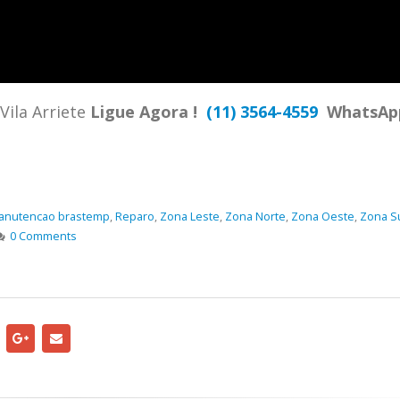
TENCIA BRASTEMP PROXIMO A
SPECIALIZADA Brastemp
 SP Ligue Agora ! (11) 3564-
hatsApp (11) 9 57360036
zada Brastemp Grande sp todos
Vila Arriete
Ligue Agora !
(11) 3564-4559
WhatsAp
dutos Brastemp. em...
more
anutencao brastemp
,
Reparo
,
Zona Leste
,
Zona Norte
,
Zona Oeste
,
Zona S
0 Comments