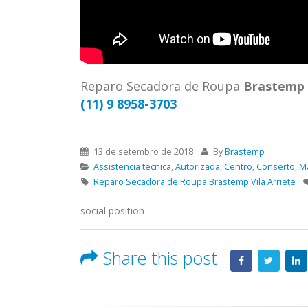
ASSIS
Brastemp Grande sp todos os
MIM E
produtos Brastemp. em toda sp
GRANDE
Autorizada...
read more
4559 W
Autori
Reparo Secadora de Roupa
Brastemp
os pro
(11) 9 8958-3703
read 
13 de setembro de 2018
By
Brastemp
Assistencia tecnica
,
Autorizada
,
Centro
,
Conserto
,
M
Reparo Secadora de Roupa Brastemp Vila Arriete
social position
Share this post