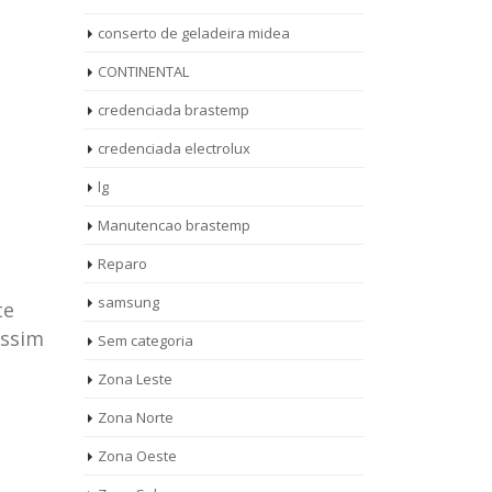
conserto de geladeira midea
CONTINENTAL
credenciada brastemp
credenciada electrolux
lg
Manutencao brastemp
Reparo
samsung
te
assim
Sem categoria
rto de
ASSISTENCIA
Zona Leste
10
27
eira
TECNICA
Zona Norte
jan
ag
rolux casa
BRASTEMP
Zona Oeste
MOOCA
AUT