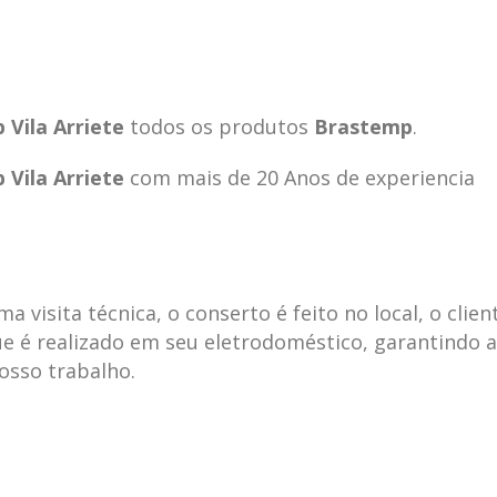
Vila Arriete
todos os produtos
Brastemp
.
Vila Arriete
com mais de 20 Anos de experiencia
visita técnica, o conserto é feito no local, o clien
e é realizado em seu eletrodoméstico, garantindo 
nosso trabalho.
ecnica
ASSISTENCIA
conse
19
10
la
TECNICA
gelad
abr
jan
ELECTROLUX ALTO
elect
DA LAPA
verde
mp bela