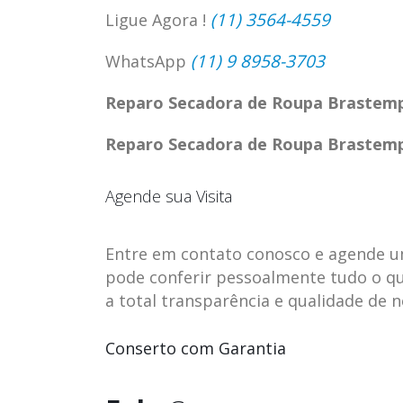
(11) 3564-4559
Ligue Agora !
(11) 9 8958-3703
WhatsApp
Reparo Secadora de Roupa Brastemp 
Reparo Secadora de Roupa Brastemp 
Agende sua Visita
Entre em contato conosco e agende uma 
pode conferir pessoalmente tudo o qu
a total transparência e qualidade de 
ASSISTENCIA
assistencia t
23
23
TECNICA EM
brastemp be
Conserto com Garantia
abr
abr
GELADEIRA
vista
CONTINENTAL
assistencia tecnica braste