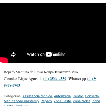
Brastemp
Reparo Maquina de Lavar Roupa
Vila
Ligue Agora !
(11) 3564-4559
WhatsApp
(11) 9
Cleonice
8958-3703
Categorias:
Assistencia tecnica
,
Autorizada
,
Centro
,
Conserto
,
Manutencao brastemp
,
Reparo
,
Zona Leste
,
Zona Norte
,
Zona
Oeste
,
Zona Sul