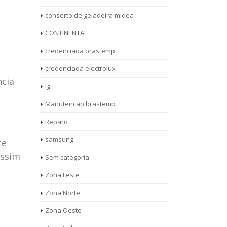
conserto de geladeira midea
CONTINENTAL
credenciada brastemp
credenciada electrolux
ncia
lg
Manutencao brastemp
Reparo
samsung
te
assim
Sem categoria
rto de
ASSISTENCIA
Zona Leste
10
27
eira
TECNICA
Zona Norte
jan
ag
rolux casa
BRASTEMP
Zona Oeste
MOOCA
AUT