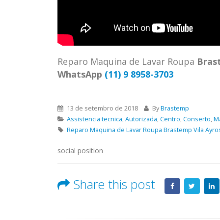
ASSIS
Brastemp Grande sp todos os
MIM E
produtos Brastemp. em toda sp
GRANDE
Autorizada...
read more
4559 W
Autori
Reparo Maquina de Lavar Roupa
Bras
os pro
WhatsApp
(11) 9 8958-3703
read 
13 de setembro de 2018
By
Brastemp
Assistencia tecnica
,
Autorizada
,
Centro
,
Conserto
,
M
Reparo Maquina de Lavar Roupa Brastemp Vila Ayro
social position
Share this post