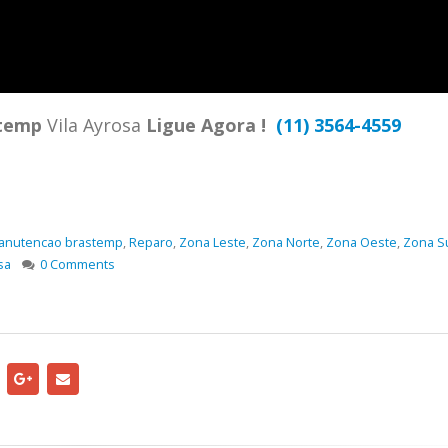
TENCIA BRASTEMP PROXIMO A
SPECIALIZADA Brastemp
 SP Ligue Agora ! (11) 3564-
hatsApp (11) 9 57360036
zada Brastemp Grande sp todos
temp
Vila Ayrosa
Ligue Agora !
(11) 3564-4559
dutos Brastemp. em...
more
anutencao brastemp
,
Reparo
,
Zona Leste
,
Zona Norte
,
Zona Oeste
,
Zona S
sa
0 Comments