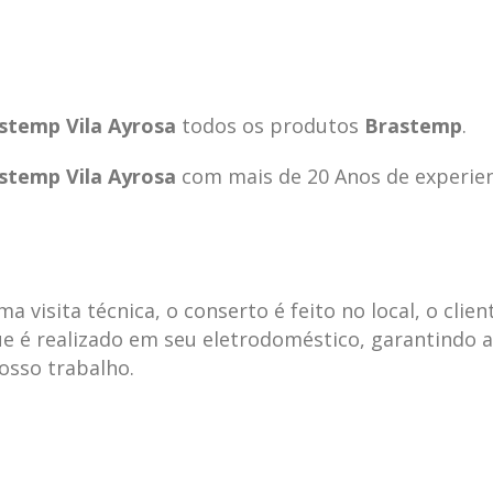
stemp Vila Ayrosa
todos os produtos
Brastemp
.
stemp Vila Ayrosa
com mais de 20 Anos de experie
visita técnica, o conserto é feito no local, o clien
e é realizado em seu eletrodoméstico, garantindo 
nosso trabalho.
ecnica
ASSISTENCIA
conse
19
10
la
TECNICA
gelad
abr
jan
ELECTROLUX ALTO
elect
DA LAPA
verde
mp bela