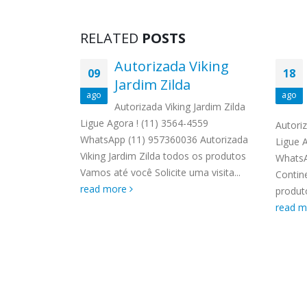
RELATED
POSTS
 Kenmore
Autorizada Viking
09
18
anca
Jardim Zilda
ago
ago
re Penha de
Autorizada Viking Jardim Zilda
 3564-4559
Ligue Agora ! (11) 3564-4559
Autori
 Autorizada
WhatsApp (11) 957360036 Autorizada
Ligue 
a todos os
Viking Jardim Zilda todos os produtos
WhatsA
olicite...
Vamos até você Solicite uma visita...
Contin
read more
produto
read 