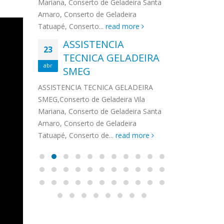
na,
Mariana, Conserto de Geladeira Santa
MA
MOEMA
na região de 
maro,
Amaro, Conserto de Geladeira
serviços de...
TECNICA CONSUL
CONSERTO DE GELADEIRA DAKO
Auto
ore
Tatuapé, Conserto...
read more
ASS
 de Geladeira Vila
MOEMA,Conserto de Geladeira Vila
Ligu
23
ASSISTENCIA
rto de Geladeira
Mariana, Conserto de Geladeira
TEC
Wha
23
EMP
TECNICA GELADEIRA
abr
onserto de
Santa Amaro, Conserto de
Auto
PIN
abr
pé, Conserto de...
SMEG
Geladeira Tatuapé, Conserto...
todo
ASSISTENCI
read more
Soli
EMP
ASSISTENCIA TECNICA GELADEIRA
PINHEIROS é
eira
SMEG,Conserto de Geladeira Vila
atua na regi
eira
Mariana, Conserto de Geladeira Santa
realizando se
deira
Amaro, Conserto de Geladeira
Tatuapé, Conserto de...
read more