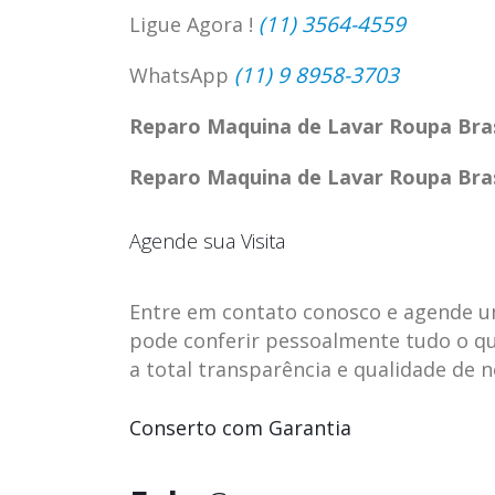
(11) 3564-4559
Ligue Agora !
(11) 9 8958-3703
WhatsApp
Reparo Maquina de Lavar Roupa Bra
Reparo Maquina de Lavar Roupa Bra
Agende sua Visita
Entre em contato conosco e agende uma 
pode conferir pessoalmente tudo o qu
a total transparência e qualidade de 
ASSISTENCIA
assistencia t
23
23
TECNICA EM
brastemp be
Conserto com Garantia
abr
abr
GELADEIRA
vista
CONTINENTAL
assistencia tecnica braste