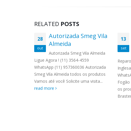
RELATED
POSTS
deira
Autorizada Smeg Vila
28
13
pó do
Almeida
out
set
Autorizada Smeg Vila Almeida
Ligue Agora ! (11) 3564-4559
mp Cipó do
Reparo
WhatsApp (11) 957360036 Autorizada
3564-4559
Ingles
Smeg Vila Almeida todos os produtos
03 Reparo
WhatsA
Vamos até você Solicite uma visita...
 do Meio
Fogão 
read more
emp. Reparo
os pro
Braste