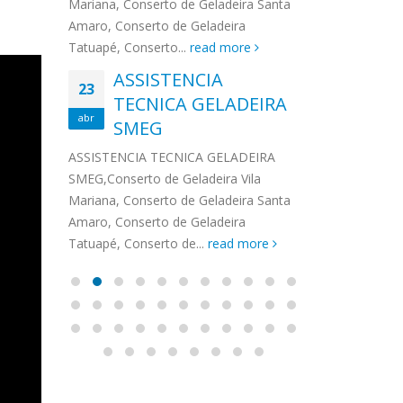
na,
Mariana, Conserto de Geladeira Santa
MA
MOEMA
na região de 
maro,
Amaro, Conserto de Geladeira
serviços de...
TECNICA CONSUL
CONSERTO DE GELADEIRA DAKO
Auto
ore
Tatuapé, Conserto...
read more
ASS
 de Geladeira Vila
MOEMA,Conserto de Geladeira Vila
Ligu
23
ASSISTENCIA
rto de Geladeira
Mariana, Conserto de Geladeira
TEC
Wha
23
EMP
TECNICA GELADEIRA
abr
onserto de
Santa Amaro, Conserto de
Auto
PIN
abr
pé, Conserto de...
SMEG
Geladeira Tatuapé, Conserto...
todo
ASSISTENCI
read more
Soli
EMP
ASSISTENCIA TECNICA GELADEIRA
PINHEIROS é
eira
SMEG,Conserto de Geladeira Vila
atua na regi
eira
Mariana, Conserto de Geladeira Santa
realizando se
deira
Amaro, Conserto de Geladeira
Tatuapé, Conserto de...
read more