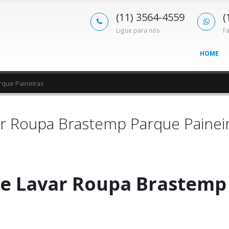
(11) 3564-4559
(
Ligue para nós
F
HOME
rque Paineiras
r Roupa Brastemp Parque Painei
e Lavar Roupa Brastemp