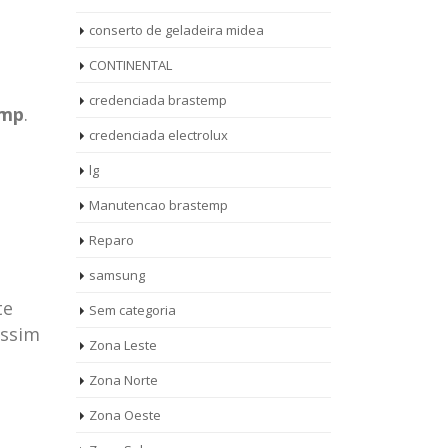
conserto de geladeira midea
CONTINENTAL
credenciada brastemp
emp
.
credenciada electrolux
lg
Manutencao brastemp
Reparo
samsung
te
Sem categoria
assim
rto de
ASSISTENCIA
Zona Leste
10
27
eira
TECNICA
Zona Norte
jan
ag
rolux casa
BRASTEMP
Zona Oeste
MOOCA
AUT