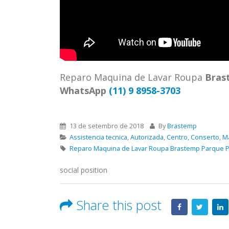
ASSIS
Brastemp Grande sp todos os
MIM E
produtos Brastemp. em toda sp
GRANDE
Autorizada...
read more
4559 W
Autori
os pro
Reparo Maquina de Lavar Roupa
Bras
read 
WhatsApp
(11) 9 8958-3703
13 de setembro de 2018
By
Brastemp
Assistencia tecnica
,
Autorizada
,
Centro
,
Conserto
,
M
Reparo Maquina de Lavar Roupa Brastemp Parque P
social position
Share this post