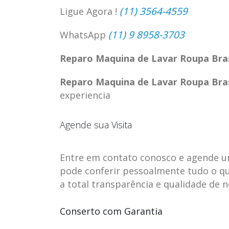
(11) 3564-4559
Ligue Agora !
(11) 9 8958-3703
WhatsApp
Reparo Maquina de Lavar Roupa Bra
Reparo Maquina de Lavar Roupa Bra
experiencia
Agende sua Visita
Entre em contato conosco e agende uma 
pode conferir pessoalmente tudo o qu
ASSISTENCIA
assistencia t
23
23
a total transparência e qualidade de 
TECNICA EM
brastemp be
abr
abr
GELADEIRA
vista
Conserto com Garantia
CONTINENTAL
assistencia tecnica braste