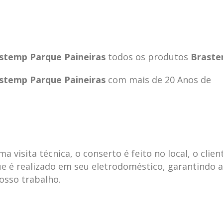
stemp Parque Paineiras
todos os produtos
Brast
stemp Parque Paineiras
com mais de 20 Anos de
visita técnica, o conserto é feito no local, o clien
e é realizado em seu eletrodoméstico, garantindo 
ecnica
ASSISTENCIA
conse
19
10
nosso trabalho.
la
TECNICA
gelad
abr
jan
ELECTROLUX ALTO
elect
DA LAPA
verde
mp bela