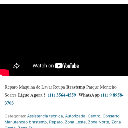
Brastemp
Reparo Maquina de Lavar Roupa
Parque Monteiro
Ligue Agora !
(11) 3564-4559
WhatsApp
(11) 9 8958-
Soares
3703
Categorias:
Assistencia tecnica
,
Autorizada
,
Centro
,
Conserto
,
Manutencao brastemp
,
Reparo
,
Zona Leste
,
Zona Norte
,
Zona
Oeste
,
Zona Sul