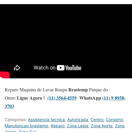
Brastemp
Reparo Maquina de Lavar Roupa
Parque do
Ligue Agora !
(11) 3564-4559
WhatsApp
(11) 9 8958-
Otero
3703
Categorias:
Assistencia tecnica
,
Autorizada
,
Centro
,
Conserto
,
Manutencao brastemp
,
Reparo
,
Zona Leste
,
Zona Norte
,
Zona
Oeste
,
Zona Sul