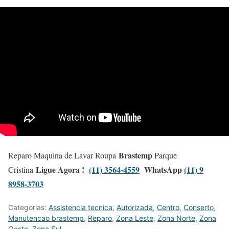
Brastemp
Reparo Maquina de Lavar Roupa
Parque
Ligue Agora !
(11) 3564-4559
WhatsApp
(11) 9
Cristina
8958-3703
Categorias:
Assistencia tecnica
,
Autorizada
,
Centro
,
Conserto
,
Manutencao brastemp
,
Reparo
,
Zona Leste
,
Zona Norte
,
Zona
Oeste
,
Zona Sul