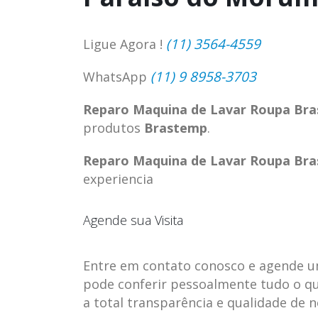
(11) 3564-4559
Ligue Agora !
(11) 9 8958-3703
WhatsApp
Reparo Maquina de Lavar Roupa Br
produtos
Brastemp
.
Reparo Maquina de Lavar Roupa Br
experiencia
Agende sua Visita
ASSISTENCIA
assistencia t
23
23
TECNICA EM
brastemp be
Entre em contato conosco e agende uma 
abr
abr
GELADEIRA
vista
pode conferir pessoalmente tudo o qu
CONTINENTAL
a total transparência e qualidade de 
assistencia tecnica braste