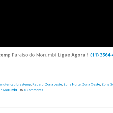
TENCIA BRASTEMP PROXIMO A
SPECIALIZADA Brastemp
 SP Ligue Agora ! (11) 3564-
hatsApp (11) 9 57360036
zada Brastemp Grande sp todos
dutos Brastemp. em...
more
temp
Paraíso do Morumbi
Ligue Agora !
(11) 3564-
anutencao brastemp
,
Reparo
,
Zona Leste
,
Zona Norte
,
Zona Oeste
,
Zona S
 do Morumbi
0 Comments