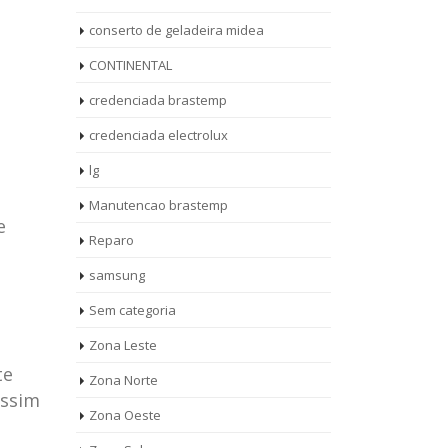
conserto de geladeira midea
CONTINENTAL
credenciada brastemp
credenciada electrolux
lg
Manutencao brastemp
e
Reparo
samsung
Sem categoria
rto de
ASSISTENCIA
Zona Leste
10
27
eira
TECNICA
te
Zona Norte
jan
ag
rolux casa
BRASTEMP
assim
Zona Oeste
MOOCA
AUT