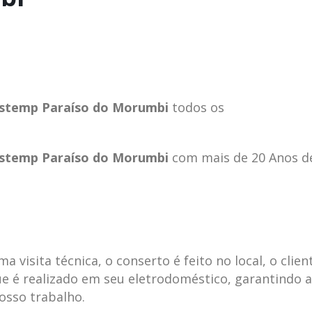
astemp Paraíso do Morumbi
todos os
astemp Paraíso do Morumbi
com mais de 20 Anos d
ecnica
ASSISTENCIA
conse
19
10
la
TECNICA
gelad
visita técnica, o conserto é feito no local, o clien
abr
jan
ELECTROLUX ALTO
elect
e é realizado em seu eletrodoméstico, garantindo 
DA LAPA
verde
nosso trabalho.
mp bela