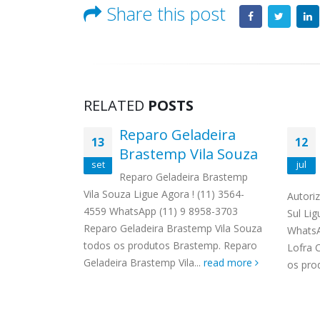
Share this post
RELATED
POSTS
Técnica
Reparo Geladeira
13
12
 Roupa
Brastemp Vila Souza
set
jul
irapuera
Reparo Geladeira Brastemp
Vila Souza Ligue Agora ! (11) 3564-
dora de
Autori
4559 WhatsApp (11) 9 8958-3703
ra Ligue
Sul Lig
Reparo Geladeira Brastemp Vila Souza
hatsApp (11)
WhatsA
todos os produtos Brastemp. Reparo
Técnica
Lofra 
Geladeira Brastemp Vila...
read more
temp
os pro
d more