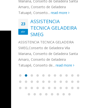
na,
Mariana, Conserto de Geladeira Santa
MA
MOEMA
na região de 
maro,
Amaro, Conserto de Geladeira
serviços de...
TECNICA CONSUL
CONSERTO DE GELADEIRA DAKO
Auto
ore
Tatuapé, Conserto...
read more
ASS
 de Geladeira Vila
MOEMA,Conserto de Geladeira Vila
Ligu
23
ASSISTENCIA
rto de Geladeira
Mariana, Conserto de Geladeira
TEC
Wha
23
EMP
TECNICA GELADEIRA
abr
onserto de
Santa Amaro, Conserto de
Auto
PIN
abr
pé, Conserto de...
SMEG
Geladeira Tatuapé, Conserto...
todo
ASSISTENCI
read more
Soli
EMP
ASSISTENCIA TECNICA GELADEIRA
PINHEIROS é
eira
SMEG,Conserto de Geladeira Vila
atua na regi
eira
Mariana, Conserto de Geladeira Santa
realizando se
deira
Amaro, Conserto de Geladeira
Tatuapé, Conserto de...
read more