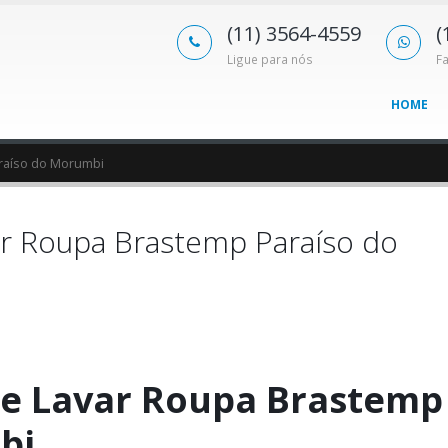
(11) 3564-4559
(
Ligue para nós
F
HOME
raíso do Morumbi
r Roupa Brastemp Paraíso do
e Lavar Roupa Brastemp
bi