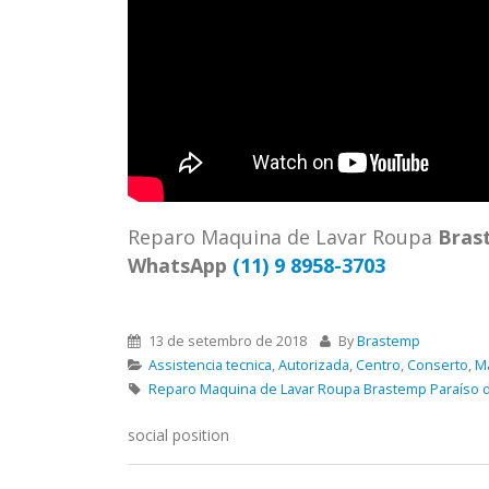
ASSIS
Brastemp Grande sp todos os
MIM E
produtos Brastemp. em toda sp
GRANDE
Autorizada...
read more
4559 W
Autori
os pro
read 
Reparo Maquina de Lavar Roupa
Bras
WhatsApp
(11) 9 8958-3703
13 de setembro de 2018
By
Brastemp
Assistencia tecnica
,
Autorizada
,
Centro
,
Conserto
,
M
Reparo Maquina de Lavar Roupa Brastemp Paraíso
social position