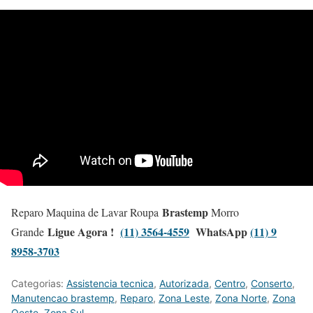
Brastemp
Reparo Maquina de Lavar Roupa
Morro
Ligue Agora !
(11) 3564-4559
WhatsApp
(11) 9
Grande
8958-3703
Categorias:
Assistencia tecnica
,
Autorizada
,
Centro
,
Conserto
,
Manutencao brastemp
,
Reparo
,
Zona Leste
,
Zona Norte
,
Zona
Oeste
,
Zona Sul