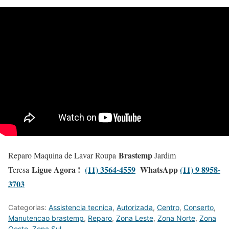
Brastemp
Reparo Maquina de Lavar Roupa
Jardim
Ligue Agora !
(11) 3564-4559
WhatsApp
(11) 9 8958-
Teresa
3703
Categorias:
Assistencia tecnica
,
Autorizada
,
Centro
,
Conserto
,
Manutencao brastemp
,
Reparo
,
Zona Leste
,
Zona Norte
,
Zona
Oeste
,
Zona Sul