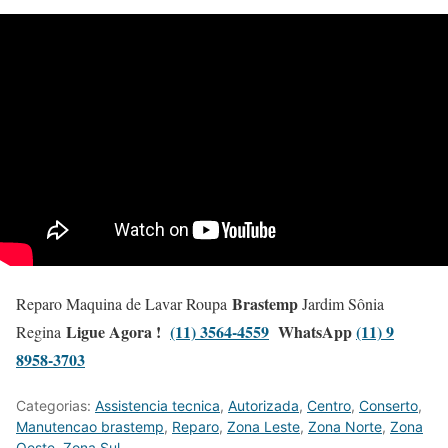
Brastemp
Reparo Maquina de Lavar Roupa
Jardim Sônia
Ligue Agora !
(11) 3564-4559
WhatsApp
(11) 9
Regina
8958-3703
Categorias:
Assistencia tecnica
,
Autorizada
,
Centro
,
Conserto
,
Manutencao brastemp
,
Reparo
,
Zona Leste
,
Zona Norte
,
Zona
Oeste
,
Zona Sul