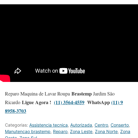
Brastemp
Reparo Maquina de Lavar Roupa
Jardim São
Ligue Agora !
(11) 3564-4559
WhatsApp
(11) 9
Ricardo
8958-3703
Categorias:
Assistencia tecnica
,
Autorizada
,
Centro
,
Conserto
,
Manutencao brastemp
,
Reparo
,
Zona Leste
,
Zona Norte
,
Zona
Oeste
,
Zona Sul