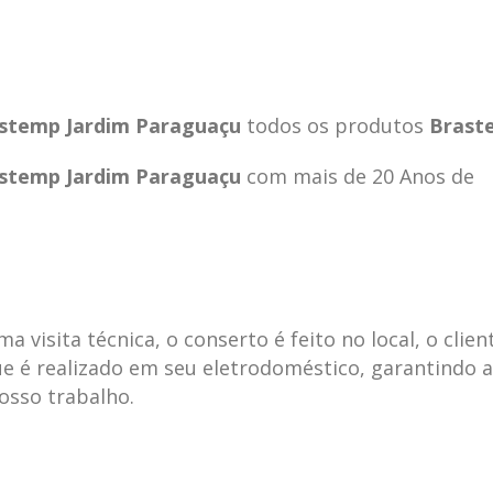
stemp Jardim Paraguaçu
todos os produtos
Brast
stemp Jardim Paraguaçu
com mais de 20 Anos de
visita técnica, o conserto é feito no local, o clien
e é realizado em seu eletrodoméstico, garantindo 
ecnica
ASSISTENCIA
conse
19
10
nosso trabalho.
la
TECNICA
gelad
abr
jan
ELECTROLUX ALTO
elect
DA LAPA
verde
mp bela