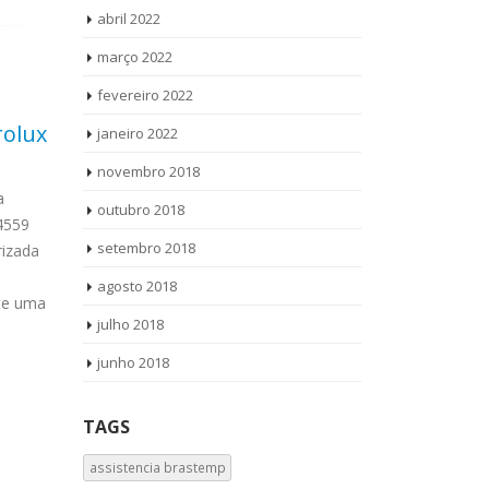
abril 2022
março 2022
fevereiro 2022
rolux
Autorizada
Aut
janeiro 2022
07
04
Kitchenaid Parque
Vila
novembro 2018
jun
jun
Bairro Morumbi
a
Autor
outubro 2018
-4559
Ligue Agora !
Autorizada Kitchenaid Parque Bairro
setembro 2018
izada
WhatsApp (11
Morumbi Ligue Agora ! (11) 3564-4559
Whirpool Vila
WhatsApp (11) 957360036 Autorizada
agosto 2018
ite uma
Vamos até voc
Kitchenaid Parque Bairro Morumbi
julho 2018
read more
todos os produtos Vamos até você
Solicite...
read more
junho 2018
TAGS
assistencia brastemp