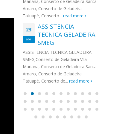
na,
Mariana, Conserto de Geladeira Santa
MA
MOEMA
na região de 
maro,
Amaro, Conserto de Geladeira
serviços de...
TECNICA CONSUL
CONSERTO DE GELADEIRA DAKO
Auto
ore
Tatuapé, Conserto...
read more
ASS
 de Geladeira Vila
MOEMA,Conserto de Geladeira Vila
Ligu
23
ASSISTENCIA
rto de Geladeira
Mariana, Conserto de Geladeira
TEC
Wha
23
EMP
TECNICA GELADEIRA
abr
onserto de
Santa Amaro, Conserto de
Auto
PIN
abr
pé, Conserto de...
SMEG
Geladeira Tatuapé, Conserto...
todo
ASSISTENCI
read more
Soli
EMP
ASSISTENCIA TECNICA GELADEIRA
PINHEIROS é
eira
SMEG,Conserto de Geladeira Vila
atua na regi
eira
Mariana, Conserto de Geladeira Santa
realizando se
deira
Amaro, Conserto de Geladeira
Tatuapé, Conserto de...
read more