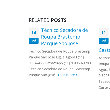
RELATED
POSTS
uina de
Técnico Secadora de
14
11
Roupa Brastemp
set
set
ardim
Parque São José
Cast
Técnico Secadora de Roupa Brastemp
Parque São José Ligue Agora ! (11)
r Roupa
Assist
3564-4559 WhatsApp (11) 9 8958-3703
 Ligue Agora
Roupa 
Técnico Secadora de Roupa Brastemp
p (11) 9
Agora 
Parque São José...
read more
na de Lavar
9 8958
elaide...
Secado
Castelo