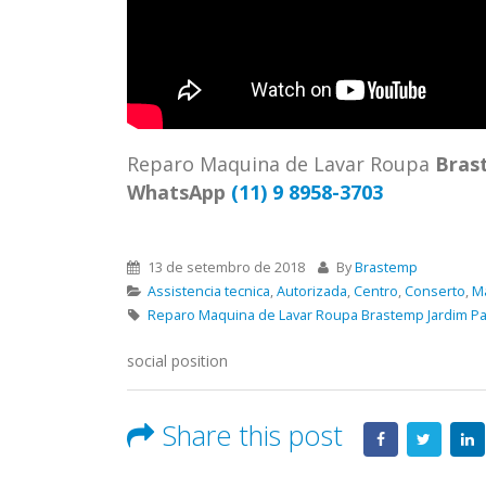
ASSIS
Brastemp Grande sp todos os
MIM E
produtos Brastemp. em toda sp
GRANDE
Autorizada...
read more
4559 W
Autori
os pro
Reparo Maquina de Lavar Roupa
Bras
read 
WhatsApp
(11) 9 8958-3703
13 de setembro de 2018
By
Brastemp
Assistencia tecnica
,
Autorizada
,
Centro
,
Conserto
,
M
Reparo Maquina de Lavar Roupa Brastemp Jardim P
social position
Share this post