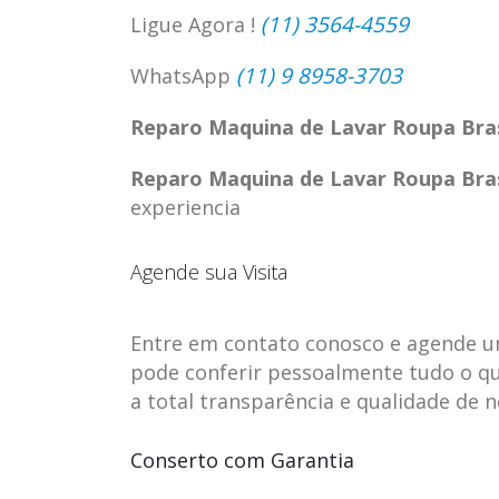
(11) 3564-4559
Ligue Agora !
(11) 9 8958-3703
WhatsApp
Reparo Maquina de Lavar Roupa Bra
Reparo Maquina de Lavar Roupa Bra
experiencia
Agende sua Visita
Entre em contato conosco e agende uma 
pode conferir pessoalmente tudo o qu
ASSISTENCIA
assistencia t
23
23
a total transparência e qualidade de 
TECNICA EM
brastemp be
abr
abr
GELADEIRA
vista
Conserto com Garantia
CONTINENTAL
assistencia tecnica braste