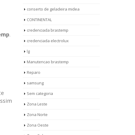
conserto de geladeira midea
CONTINENTAL
credenciada brastemp
emp
.
credenciada electrolux
lg
Manutencao brastemp
Reparo
samsung
te
Sem categoria
assim
rto de
ASSISTENCIA
Zona Leste
10
27
eira
TECNICA
Zona Norte
jan
ag
rolux casa
BRASTEMP
Zona Oeste
MOOCA
AUT