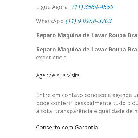
(11) 3564-4559
Ligue Agora !
(11) 9 8958-3703
WhatsApp
Reparo Maquina de Lavar Roupa Bra
Reparo Maquina de Lavar Roupa Bra
experiencia
Agende sua Visita
Entre em contato conosco e agende uma 
pode conferir pessoalmente tudo o qu
ASSISTENCIA
assistencia t
23
23
a total transparência e qualidade de 
TECNICA EM
brastemp be
abr
abr
GELADEIRA
vista
Conserto com Garantia
CONTINENTAL
assistencia tecnica braste