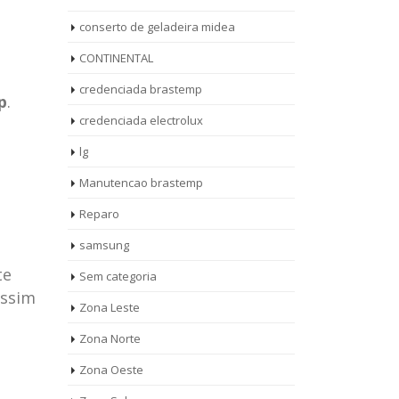
conserto de geladeira midea
CONTINENTAL
credenciada brastemp
p
.
credenciada electrolux
lg
Manutencao brastemp
Reparo
samsung
te
Sem categoria
assim
rto de
ASSISTENCIA
Zona Leste
10
27
eira
TECNICA
Zona Norte
jan
ag
rolux casa
BRASTEMP
Zona Oeste
MOOCA
AUT