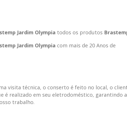
stemp Jardim Olympia
todos os produtos
Brastem
stemp Jardim Olympia
com mais de 20 Anos de
visita técnica, o conserto é feito no local, o clien
e é realizado em seu eletrodoméstico, garantindo 
ecnica
ASSISTENCIA
conse
19
10
nosso trabalho.
la
TECNICA
gelad
abr
jan
ELECTROLUX ALTO
elect
DA LAPA
verde
mp bela