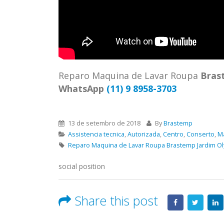
ASSIS
Brastemp Grande sp todos os
MIM E
produtos Brastemp. em toda sp
GRANDE
Autorizada...
read more
4559 W
Autori
os pro
Reparo Maquina de Lavar Roupa
Bras
read 
WhatsApp
(11) 9 8958-3703
13 de setembro de 2018
By
Brastemp
Assistencia tecnica
,
Autorizada
,
Centro
,
Conserto
,
M
Reparo Maquina de Lavar Roupa Brastemp Jardim O
social position
Share this post