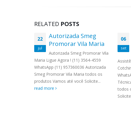
RELATED
POSTS
ão
Autorizada Smeg
22
06
ardim
Promorar Vila Maria
jul
set
Autorizada Smeg Promorar Vila
Maria Ligue Agora ! (11) 3564-4559
Jardim Olinda
Assistê
WhatsApp (11) 957360036 Autorizada
559
Cotchi
Smeg Promorar Vila Maria todos os
03 Técnico
WhatsA
produtos Vamos até você Solicite...
linda todos
Técnica
read more
écnico Fogão
todos 
more
Solicite