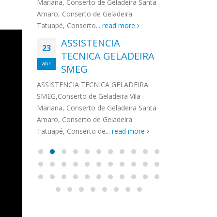
na,
Mariana, Conserto de Geladeira Santa
MA
MOEMA
na região de 
maro,
Amaro, Conserto de Geladeira
serviços de...
TECNICA CONSUL
CONSERTO DE GELADEIRA DAKO
Auto
ore
Tatuapé, Conserto...
read more
ASS
 de Geladeira Vila
MOEMA,Conserto de Geladeira Vila
Ligu
23
ASSISTENCIA
rto de Geladeira
Mariana, Conserto de Geladeira
TEC
Wha
23
EMP
TECNICA GELADEIRA
abr
onserto de
Santa Amaro, Conserto de
Auto
PIN
abr
pé, Conserto de...
SMEG
Geladeira Tatuapé, Conserto...
todo
ASSISTENCI
read more
Soli
EMP
ASSISTENCIA TECNICA GELADEIRA
PINHEIROS é
eira
SMEG,Conserto de Geladeira Vila
atua na regi
eira
Mariana, Conserto de Geladeira Santa
realizando se
deira
Amaro, Conserto de Geladeira
Tatuapé, Conserto de...
read more