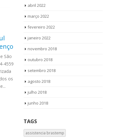
abril 2022
março 2022
fevereiro 2022
ul
Assistência Técnica
Aut
janeiro 2022
11
14
renço
Secadora de Roupa
Gall
novembro 2018
set
out
Brastemp Maranhão
ue São
Autor
outubro 2018
64-4559
Ligue Agora !
Assistência Técnica Secadora de
setembro 2018
izada
WhatsApp (11
Roupa Brastemp Maranhão Ligue
dos os
GE Jardim Gal
Agora ! (11) 3564-4559 WhatsApp (11)
agosto 2018
...
Vamos até voc
9 8958-3703 Assistência Técnica
julho 2018
read more
Secadora de Roupa Brastemp
Maranhão todos os...
read more
junho 2018
TAGS
assistencia brastemp