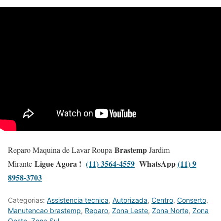
Brastemp
Reparo Maquina de Lavar Roupa
Jardim
Ligue Agora !
(11) 3564-4559
WhatsApp
(11) 9
Mirante
8958-3703
Categorias:
Assistencia tecnica
,
Autorizada
,
Centro
,
Conserto
,
Manutencao brastemp
,
Reparo
,
Zona Leste
,
Zona Norte
,
Zona
Oeste
,
Zona Sul