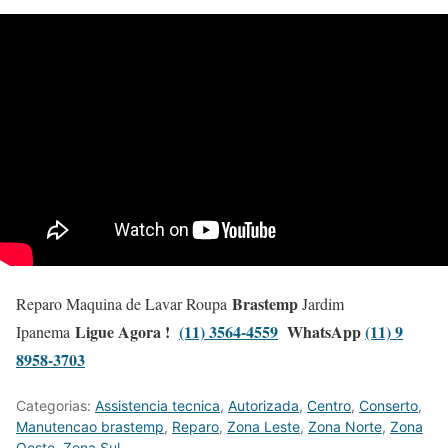
Brastemp
Reparo Maquina de Lavar Roupa
Jardim
Ligue Agora !
(11) 3564-4559
WhatsApp
(11) 9
Ipanema
8958-3703
Categorias:
Assistencia tecnica
,
Autorizada
,
Centro
,
Conserto
,
Manutencao brastemp
,
Reparo
,
Zona Leste
,
Zona Norte
,
Zona
Oeste
,
Zona Sul