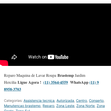
Brastemp
Reparo Maquina de Lavar Roupa
Jardim
Ligue Agora !
(11) 3564-4559
WhatsApp
(11) 9
Hercilia
8958-3703
Categorias:
Assistencia tecnica
,
Autorizada
,
Centro
,
Conserto
,
Manutencao brastemp
,
Reparo
,
Zona Leste
,
Zona Norte
,
Zona
Oeste
,
Zona Sul