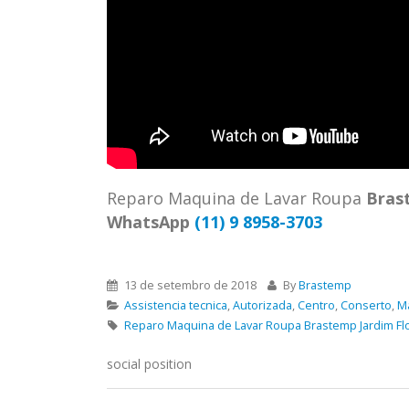
Reparo Maquina de Lavar Roupa
Bras
WhatsApp
(11) 9 8958-3703
13 de setembro de 2018
By
Brastemp
Assistencia tecnica
,
Autorizada
,
Centro
,
Conserto
,
M
Reparo Maquina de Lavar Roupa Brastemp Jardim Fl
social position