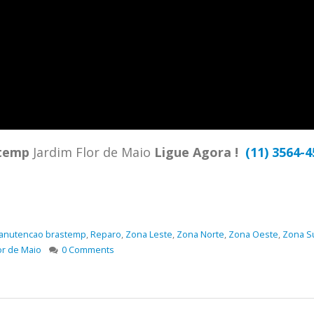
temp
Jardim Flor de Maio
Ligue Agora !
(11) 3564-
anutencao brastemp
,
Reparo
,
Zona Leste
,
Zona Norte
,
Zona Oeste
,
Zona S
or de Maio
0 Comments