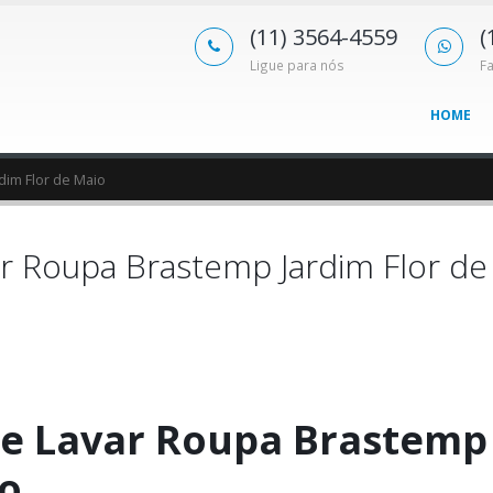
(11) 3564-4559
(
Ligue para nós
F
HOME
dim Flor de Maio
r Roupa Brastemp Jardim Flor de
e Lavar Roupa Brastemp
io