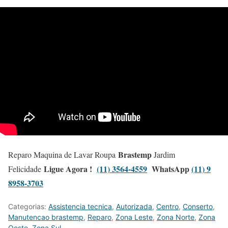
Brastemp
Reparo Maquina de Lavar Roupa
Jardim
Ligue Agora !
(11) 3564-4559
WhatsApp
(11) 9
Felicidade
8958-3703
Categorias:
Assistencia tecnica
,
Autorizada
,
Centro
,
Conserto
,
Manutencao brastemp
,
Reparo
,
Zona Leste
,
Zona Norte
,
Zona
Oeste
,
Zona Sul