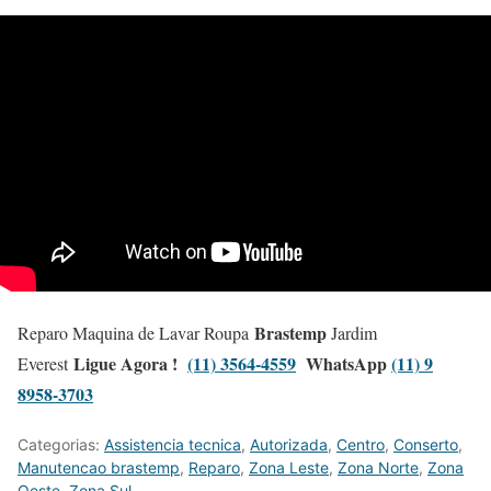
Brastemp
Reparo Maquina de Lavar Roupa
Jardim
Ligue Agora !
(11) 3564-4559
WhatsApp
(11) 9
Everest
8958-3703
Categorias:
Assistencia tecnica
,
Autorizada
,
Centro
,
Conserto
,
Manutencao brastemp
,
Reparo
,
Zona Leste
,
Zona Norte
,
Zona
Oeste
,
Zona Sul