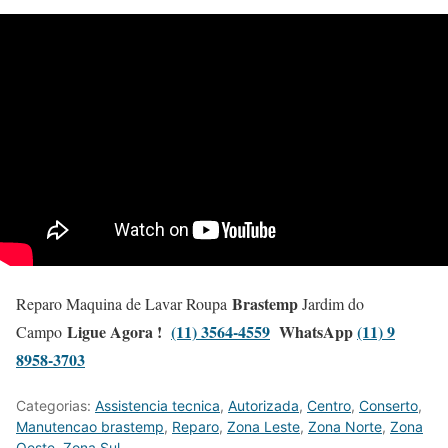
Brastemp
Reparo Maquina de Lavar Roupa
Jardim do
Ligue Agora !
(11) 3564-4559
WhatsApp
(11) 9
Campo
8958-3703
Categorias:
Assistencia tecnica
,
Autorizada
,
Centro
,
Conserto
,
Manutencao brastemp
,
Reparo
,
Zona Leste
,
Zona Norte
,
Zona
Oeste
,
Zona Sul