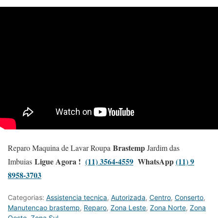
Brastemp
Reparo Maquina de Lavar Roupa
Jardim das
Ligue Agora !
(11) 3564-4559
WhatsApp
(11) 9
Imbuias
8958-3703
Categorias:
Assistencia tecnica
,
Autorizada
,
Centro
,
Conserto
,
Manutencao brastemp
,
Reparo
,
Zona Leste
,
Zona Norte
,
Zona
Oeste
,
Zona Sul