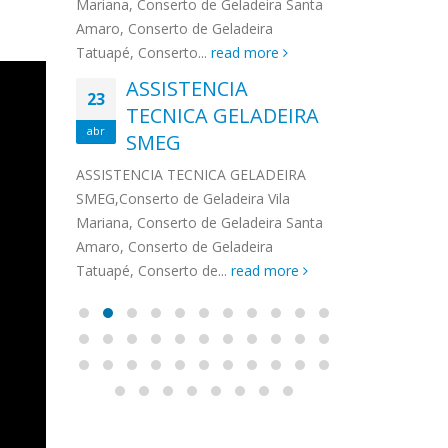
na,
Mariana, Conserto de Geladeira Santa
MA
MOEMA
na região de 
maro,
Amaro, Conserto de Geladeira
serviços de...
TECNICA CONSUL
CONSERTO DE GELADEIRA DAKO
Auto
ore
Tatuapé, Conserto...
read more
ASS
 de Geladeira Vila
MOEMA,Conserto de Geladeira Vila
Ligu
23
ASSISTENCIA
rto de Geladeira
Mariana, Conserto de Geladeira
TEC
Wha
23
EMP
TECNICA GELADEIRA
abr
onserto de
Santa Amaro, Conserto de
Auto
PIN
abr
pé, Conserto de...
SMEG
Geladeira Tatuapé, Conserto...
todo
ASSISTENCI
read more
Soli
EMP
ASSISTENCIA TECNICA GELADEIRA
PINHEIROS é
eira
SMEG,Conserto de Geladeira Vila
atua na regi
eira
Mariana, Conserto de Geladeira Santa
realizando se
deira
Amaro, Conserto de Geladeira
Tatuapé, Conserto de...
read more