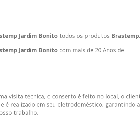
stemp Jardim Bonito
todos os produtos
Brastemp
stemp Jardim Bonito
com mais de 20 Anos de
visita técnica, o conserto é feito no local, o clien
e é realizado em seu eletrodoméstico, garantindo 
ecnica
ASSISTENCIA
conse
19
10
nosso trabalho.
la
TECNICA
gelad
abr
jan
ELECTROLUX ALTO
elect
DA LAPA
verde
mp bela