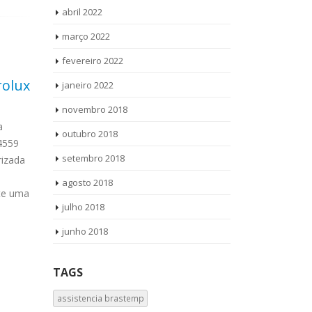
abril 2022
março 2022
fevereiro 2022
rolux
Autorizada Bosch Vila
Aut
janeiro 2022
28
14
Condomínio Pinhal
Chá
novembro 2018
jul
jul
a
Autorizada Bosch Vila
Autor
outubro 2018
-4559
Condomínio Pinhal Ligue Agora ! (11)
Corujas Ligu
setembro 2018
izada
3564-4559 WhatsApp (11) 957360036
WhatsApp (11
Autorizada Bosch Vila Condomínio
Amana Chácar
agosto 2018
ite uma
Pinhal todos os produtos Vamos até
produtos Vamo
julho 2018
você Solicite...
read more
read more
junho 2018
TAGS
assistencia brastemp