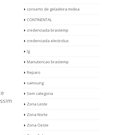
conserto de geladeira midea
CONTINENTAL
credenciada brastemp
.
credenciada electrolux
lg
Manutencao brastemp
Reparo
samsung
te
Sem categoria
assim
rto de
ASSISTENCIA
Zona Leste
10
27
eira
TECNICA
Zona Norte
jan
ag
rolux casa
BRASTEMP
Zona Oeste
MOOCA
AUT