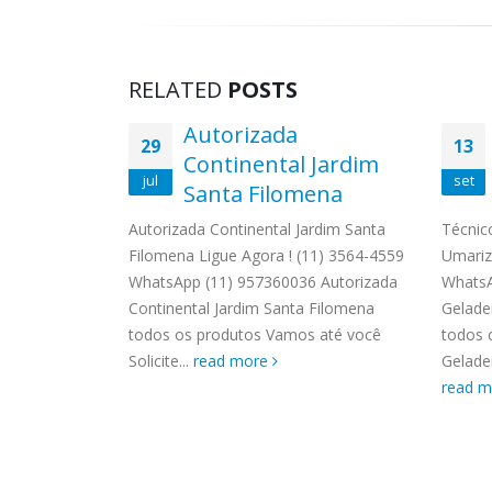
RELATED
POSTS
 e Seca
Autorizada
29
13
ardim
Continental Jardim
jul
set
é
Santa Filomena
temp Jardim
Autorizada Continental Jardim Santa
Técnic
! (11) 3564-
Filomena Ligue Agora ! (11) 3564-4559
Umariz
58-3703
WhatsApp (11) 957360036 Autorizada
WhatsA
temp Jardim
Continental Jardim Santa Filomena
Gelade
e
todos os produtos Vamos até você
todos 
Solicite...
read more
Geladei
read 