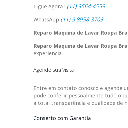
(11) 3564-4559
Ligue Agora !
(11) 9 8958-3703
WhatsApp
Reparo Maquina de Lavar Roupa Bra
Reparo Maquina de Lavar Roupa Bra
experiencia
Agende sua Visita
Entre em contato conosco e agende uma 
pode conferir pessoalmente tudo o qu
ASSISTENCIA
assistencia t
23
23
a total transparência e qualidade de 
TECNICA EM
brastemp be
abr
abr
GELADEIRA
vista
Conserto com Garantia
CONTINENTAL
assistencia tecnica braste