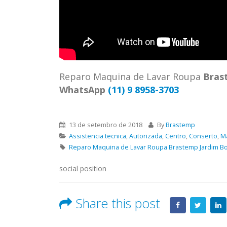
ASSIS
Brastemp Grande sp todos os
MIM E
produtos Brastemp. em toda sp
GRANDE
Autorizada...
read more
4559 W
Autori
os pro
Reparo Maquina de Lavar Roupa
Bras
read 
WhatsApp
(11) 9 8958-3703
13 de setembro de 2018
By
Brastemp
Assistencia tecnica
,
Autorizada
,
Centro
,
Conserto
,
M
Reparo Maquina de Lavar Roupa Brastemp Jardim Bo
social position
Share this post