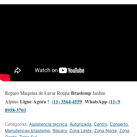
Brastemp
Reparo Maquina de Lavar Roupa
Jardim
Ligue Agora !
(11) 3564-4559
WhatsApp
(11) 9
Alpino
8958-3703
Categorias:
Assistencia tecnica
,
Autorizada
,
Centro
,
Conserto
,
Manutencao brastemp
,
Reparo
,
Zona Leste
,
Zona Norte
,
Zona
Oeste
,
Zona Sul