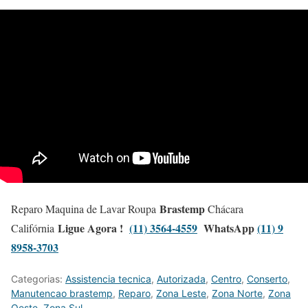
Brastemp
Reparo Maquina de Lavar Roupa
Chácara
Ligue Agora !
(11) 3564-4559
WhatsApp
(11) 9
Califórnia
8958-3703
Categorias:
Assistencia tecnica
,
Autorizada
,
Centro
,
Conserto
,
Manutencao brastemp
,
Reparo
,
Zona Leste
,
Zona Norte
,
Zona
Oeste
,
Zona Sul