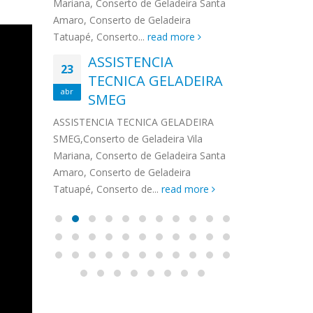
na,
Mariana, Conserto de Geladeira Santa
MA
MOEMA
na região de 
maro,
Amaro, Conserto de Geladeira
serviços de...
TECNICA CONSUL
CONSERTO DE GELADEIRA DAKO
Auto
ore
Tatuapé, Conserto...
read more
ASS
 de Geladeira Vila
MOEMA,Conserto de Geladeira Vila
Ligu
23
ASSISTENCIA
rto de Geladeira
Mariana, Conserto de Geladeira
TEC
Wha
23
EMP
TECNICA GELADEIRA
abr
onserto de
Santa Amaro, Conserto de
Auto
PIN
abr
pé, Conserto de...
SMEG
Geladeira Tatuapé, Conserto...
todo
ASSISTENCI
read more
Soli
EMP
ASSISTENCIA TECNICA GELADEIRA
PINHEIROS é
eira
SMEG,Conserto de Geladeira Vila
atua na regi
eira
Mariana, Conserto de Geladeira Santa
realizando se
deira
Amaro, Conserto de Geladeira
Tatuapé, Conserto de...
read more