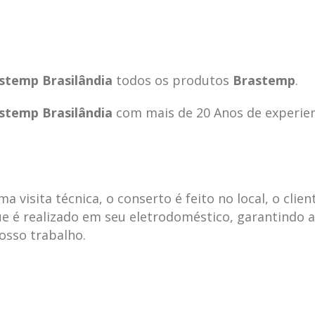
stemp Brasilândia
todos os produtos
Brastemp
.
stemp Brasilândia
com mais de 20 Anos de experie
visita técnica, o conserto é feito no local, o clien
e é realizado em seu eletrodoméstico, garantindo 
nosso trabalho.
ecnica
ASSISTENCIA
conse
19
10
la
TECNICA
gelad
abr
jan
ELECTROLUX ALTO
elect
DA LAPA
verde
mp bela