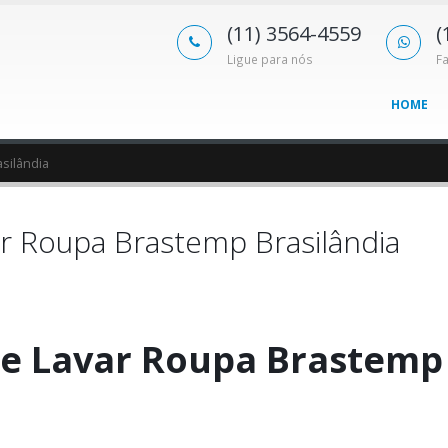
(11) 3564-4559
(
Ligue para nós
F
HOME
silândia
r Roupa Brastemp Brasilândia
e Lavar Roupa Brastemp