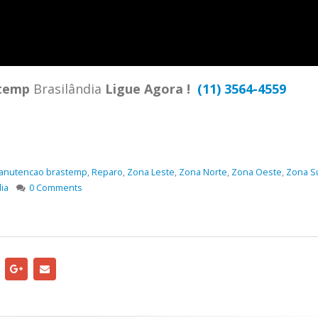
TENCIA BRASTEMP PROXIMO A
SPECIALIZADA Brastemp
 SP Ligue Agora ! (11) 3564-
hatsApp (11) 9 57360036
zada Brastemp Grande sp todos
temp
Brasilândia
Ligue Agora !
(11) 3564-4559
dutos Brastemp. em...
more
anutencao brastemp
,
Reparo
,
Zona Leste
,
Zona Norte
,
Zona Oeste
,
Zona S
ia
0 Comments