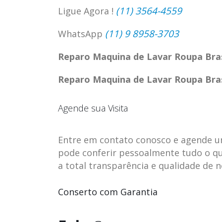
(11) 3564-4559
Ligue Agora !
(11) 9 8958-3703
WhatsApp
Reparo Maquina de Lavar Roupa Bra
Reparo Maquina de Lavar Roupa Bra
Agende sua Visita
Entre em contato conosco e agende uma 
pode conferir pessoalmente tudo o qu
a total transparência e qualidade de 
ASSISTENCIA
assistencia t
23
23
TECNICA EM
brastemp be
Conserto com Garantia
abr
abr
GELADEIRA
vista
CONTINENTAL
assistencia tecnica braste