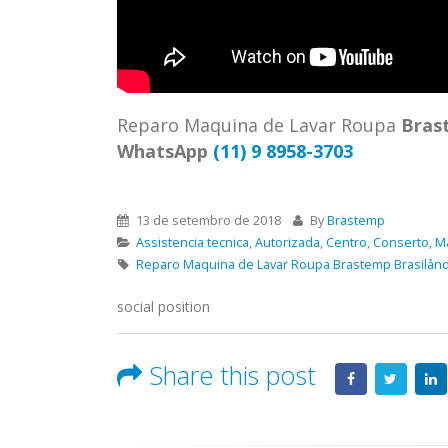
ASSIS
Brastemp Grande sp todos os
MIM E
produtos Brastemp. em toda sp
GRANDE
Autorizada...
read more
4559 W
Autori
Reparo Maquina de Lavar Roupa
Bras
os pro
WhatsApp
(11) 9 8958-3703
read 
13 de setembro de 2018
By
Brastemp
Assistencia tecnica
,
Autorizada
,
Centro
,
Conserto
,
M
Reparo Maquina de Lavar Roupa Brastemp Brasilând
social position
Share this post