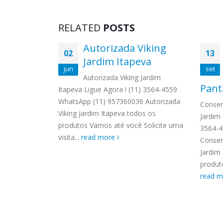
RELATED
POSTS
Ariston
Autorizada Viking
02
13
na
Jardim Itapeva
jun
set
n Jardim
Autorizada Viking Jardim
Pant
 3564-4559
Itapeva Ligue Agora ! (11) 3564-4559
 Autorizada
WhatsApp (11) 957360036 Autorizada
Conser
os os
Viking Jardim Itapeva todos os
Jardim 
Solicite uma
produtos Vamos até você Solicite uma
3564-4
visita...
read more
Conser
Jardim
produt
read 