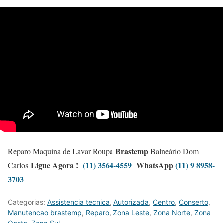
Brastemp
Reparo Maquina de Lavar Roupa
Balneário Dom
Ligue Agora !
(11) 3564-4559
WhatsApp
(11) 9 8958-
Carlos
3703
Categorias:
Assistencia tecnica
,
Autorizada
,
Centro
,
Conserto
,
Manutencao brastemp
,
Reparo
,
Zona Leste
,
Zona Norte
,
Zona
Oeste
,
Zona Sul